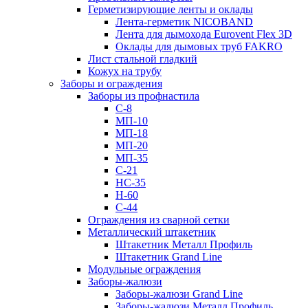
Герметизирующие ленты и оклады
Лента-герметик NICOBAND
Лента для дымохода Eurovent Flex 3D
Оклады для дымовых труб FAKRO
Лист стальной гладкий
Кожух на трубу
Заборы и ограждения
Заборы из профнастила
С-8
МП-10
МП-18
МП-20
МП-35
С-21
НС-35
Н-60
С-44
Ограждения из сварной сетки
Металлический штакетник
Штакетник Металл Профиль
Штакетник Grand Line
Модульные ограждения
Заборы-жалюзи
Заборы-жалюзи Grand Line
Заборы-жалюзи Металл Профиль