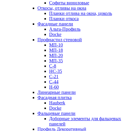
Софиты виниловые
Откосы, отливы на окна
Планки отлива на окна, цоколь
Планки откоса
Фасадные панели
Альта-Профиль
Docke
Профнастил стеновой
МП-10
МП-18
МП-20
МП-35
С-8
НС-35
С-21
С-44
Н-60
Линеарные панели
Фасадная плитка
Hauberk
Docke
Фальцевые панели
Доборные элементы для фальцевых
панелей
Профиль Декоративный