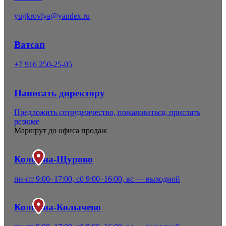
yugkrovlya@yandex.ru
Ватсап
+7 916 250-25-05
Написать директору
Предложить сотрудничество, пожаловаться, прислать
резюме
Маршрут до офиса продаж
Коломна-Щурово
пн-пт 9:00–17:00, сб 9:00–16:00, вс — выходной
Коломна-Колычево