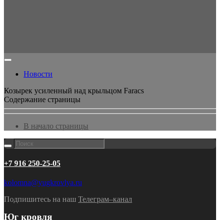
Новости
Козырек усиленный над крыльцом Faracs
Содержание страницы
В начало страницы
+7 916 250-25-05
kolomna@yugkrovlya.ru
Подпишитесь на наш
Телеграм–канал
Юг кровля