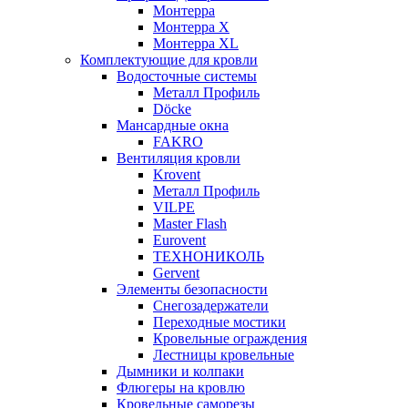
Монтерра
Монтерра X
Монтерра XL
Комплектующие для кровли
Водосточные системы
Металл Профиль
Döcke
Мансардные окна
FAKRO
Вентиляция кровли
Krovent
Металл Профиль
VILPE
Master Flash
Eurovent
ТЕХНОНИКОЛЬ
Gervent
Элементы безопасности
Снегозадержатели
Переходные мостики
Кровельные ограждения
Лестницы кровельные
Дымники и колпаки
Флюгеры на кровлю
Кровельные саморезы