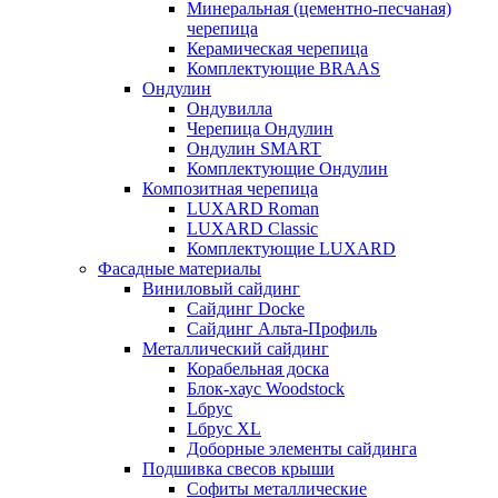
Минеральная (цементно-песчаная)
черепица
Керамическая черепица
Комплектующие BRAAS
Ондулин
Ондувилла
Черепица Ондулин
Ондулин SMART
Комплектующие Ондулин
Композитная черепица
LUXARD Roman
LUXARD Classic
Комплектующие LUXARD
Фасадные материалы
Виниловый сайдинг
Сайдинг Docke
Сайдинг Альта-Профиль
Металлический сайдинг
Корабельная доска
Блок-хаус Woodstock
Lбрус
Lбрус XL
Доборные элементы сайдинга
Подшивка свесов крыши
Софиты металлические