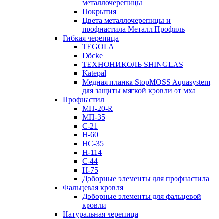
металлочерепицы
Покрытия
Цвета металлочерепицы и
профнастила Металл Профиль
Гибкая черепица
TEGOLA
Döcke
ТЕХНОНИКОЛЬ SHINGLAS
Katepal
Медная планка StopMOSS Aquasystem
для защиты мягкой кровли от мха
Профнастил
МП-20-R
МП-35
С-21
Н-60
НС-35
Н-114
С-44
Н-75
Доборные элементы для профнастила
Фальцевая кровля
Доборные элементы для фальцевой
кровли
Натуральная черепица