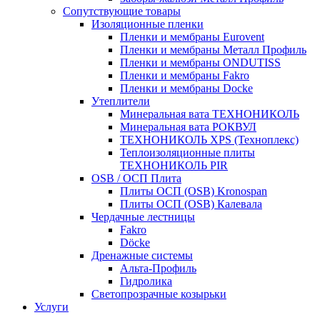
Сопутствующие товары
Изоляционные пленки
Пленки и мембраны Eurovent
Пленки и мембраны Металл Профиль
Пленки и мембраны ONDUTISS
Пленки и мембраны Fakro
Пленки и мембраны Docke
Утеплители
Минеральная вата ТЕХНОНИКОЛЬ
Минеральная вата РОКВУЛ
ТЕХНОНИКОЛЬ XPS (Техноплекс)
Теплоизоляционные плиты
ТЕХНОНИКОЛЬ PIR
OSB / ОСП Плита
Плиты ОСП (OSB) Kronospan
Плиты ОСП (OSB) Калевала
Чердачные лестницы
Fakro
Döcke
Дренажные системы
Альта-Профиль
Гидролика
Светопрозрачные козырьки
Услуги