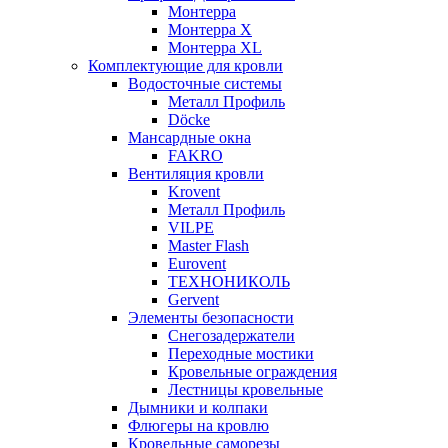
Монтерра
Монтерра X
Монтерра XL
Комплектующие для кровли
Водосточные системы
Металл Профиль
Döcke
Мансардные окна
FAKRO
Вентиляция кровли
Krovent
Металл Профиль
VILPE
Master Flash
Eurovent
ТЕХНОНИКОЛЬ
Gervent
Элементы безопасности
Снегозадержатели
Переходные мостики
Кровельные ограждения
Лестницы кровельные
Дымники и колпаки
Флюгеры на кровлю
Кровельные саморезы