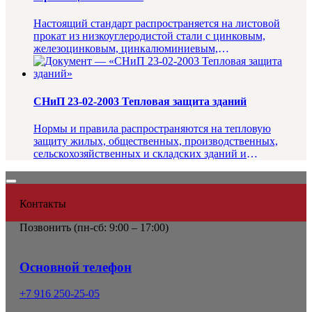
Настоящий стандарт распространяется на листовой
прокат из низкоуглеродистой стали с цинковым,
железоцинковым, цинкалюминиевым,
цинкалюмомагниевым, алюмоцинковым покр...
СНиП 23-02-2003 Тепловая защита зданий
Нормы и правила распространяются на тепловую
защиту жилых, общественных, производственных,
сельскохозяйственных и складских зданий и
сооружений (далее - зданий), в к...
Контакты
Позвонить (
пн-сб: 9:00 – 17:00)
Основной телефон
+7 916 250-25-05