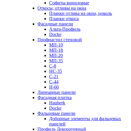
Софиты виниловые
Откосы, отливы на окна
Планки отлива на окна, цоколь
Планки откоса
Фасадные панели
Альта-Профиль
Docke
Профнастил стеновой
МП-10
МП-18
МП-20
МП-35
С-8
НС-35
С-21
С-44
Н-60
Линеарные панели
Фасадная плитка
Hauberk
Docke
Фальцевые панели
Доборные элементы для фальцевых
панелей
Профиль Декоративный