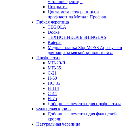
металлочерепицы
Покрытия
Цвета металлочерепицы и
профнастила Металл Профиль
Гибкая черепица
TEGOLA
Döcke
ТЕХНОНИКОЛЬ SHINGLAS
Katepal
Медная планка StopMOSS Aquasystem
для защиты мягкой кровли от мха
Профнастил
МП-20-R
МП-35
С-21
Н-60
НС-35
Н-114
С-44
Н-75
Доборные элементы для профнастила
Фальцевая кровля
Доборные элементы для фальцевой
кровли
Натуральная черепица