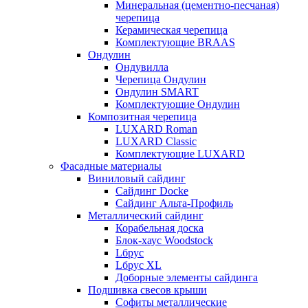
Минеральная (цементно-песчаная)
черепица
Керамическая черепица
Комплектующие BRAAS
Ондулин
Ондувилла
Черепица Ондулин
Ондулин SMART
Комплектующие Ондулин
Композитная черепица
LUXARD Roman
LUXARD Classic
Комплектующие LUXARD
Фасадные материалы
Виниловый сайдинг
Сайдинг Docke
Сайдинг Альта-Профиль
Металлический сайдинг
Корабельная доска
Блок-хаус Woodstock
Lбрус
Lбрус XL
Доборные элементы сайдинга
Подшивка свесов крыши
Софиты металлические