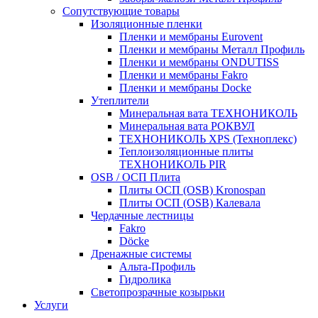
Сопутствующие товары
Изоляционные пленки
Пленки и мембраны Eurovent
Пленки и мембраны Металл Профиль
Пленки и мембраны ONDUTISS
Пленки и мембраны Fakro
Пленки и мембраны Docke
Утеплители
Минеральная вата ТЕХНОНИКОЛЬ
Минеральная вата РОКВУЛ
ТЕХНОНИКОЛЬ XPS (Техноплекс)
Теплоизоляционные плиты
ТЕХНОНИКОЛЬ PIR
OSB / ОСП Плита
Плиты ОСП (OSB) Kronospan
Плиты ОСП (OSB) Калевала
Чердачные лестницы
Fakro
Döcke
Дренажные системы
Альта-Профиль
Гидролика
Светопрозрачные козырьки
Услуги