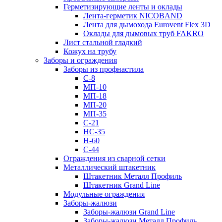
Герметизирующие ленты и оклады
Лента-герметик NICOBAND
Лента для дымохода Eurovent Flex 3D
Оклады для дымовых труб FAKRO
Лист стальной гладкий
Кожух на трубу
Заборы и ограждения
Заборы из профнастила
С-8
МП-10
МП-18
МП-20
МП-35
С-21
НС-35
Н-60
С-44
Ограждения из сварной сетки
Металлический штакетник
Штакетник Металл Профиль
Штакетник Grand Line
Модульные ограждения
Заборы-жалюзи
Заборы-жалюзи Grand Line
Заборы-жалюзи Металл Профиль