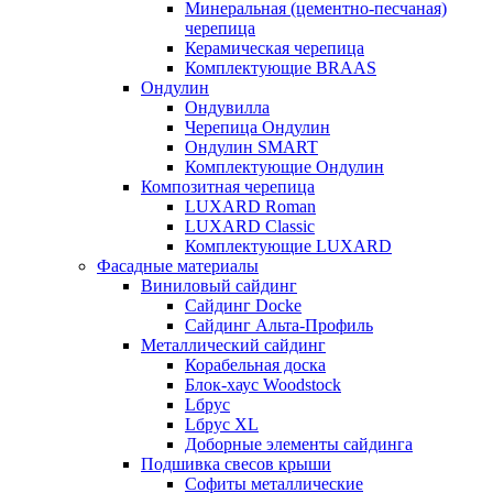
Минеральная (цементно-песчаная)
черепица
Керамическая черепица
Комплектующие BRAAS
Ондулин
Ондувилла
Черепица Ондулин
Ондулин SMART
Комплектующие Ондулин
Композитная черепица
LUXARD Roman
LUXARD Classic
Комплектующие LUXARD
Фасадные материалы
Виниловый сайдинг
Сайдинг Docke
Сайдинг Альта-Профиль
Металлический сайдинг
Корабельная доска
Блок-хаус Woodstock
Lбрус
Lбрус XL
Доборные элементы сайдинга
Подшивка свесов крыши
Софиты металлические