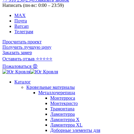
Написать (пн-вс: 0:00 – 23:59)
MAX
Почта
Ватсап
Телеграм
Просчитать проект
Получить лучшую цену
Заказать замер
Оставить отзыв ⭐⭐⭐⭐⭐
Пожаловаться 😡
Каталог
Кровельные материалы
Металлочерепица
Монтерроса
Монтекристо
Трамонтана
Ламонтерра
Ламонтерра X
Ламонтерра XL
Доборные элементы для