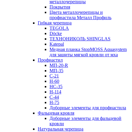
металлочерепицы
Покрытия
Цвета металлочерепицы и
профнастила Металл Профиль
Гибкая черепица
TEGOLA
Döcke
ТЕХНОНИКОЛЬ SHINGLAS
Katepal
Медная планка StopMOSS Aquasystem
для защиты мягкой кровли от мха
Профнастил
МП-20-R
МП-35
С-21
Н-60
НС-35
Н-114
С-44
Н-75
Доборные элементы для профнастила
Фальцевая кровля
Доборные элементы для фальцевой
кровли
Натуральная черепица