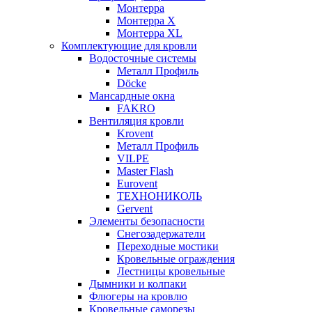
Монтерра
Монтерра X
Монтерра XL
Комплектующие для кровли
Водосточные системы
Металл Профиль
Döcke
Мансардные окна
FAKRO
Вентиляция кровли
Krovent
Металл Профиль
VILPE
Master Flash
Eurovent
ТЕХНОНИКОЛЬ
Gervent
Элементы безопасности
Снегозадержатели
Переходные мостики
Кровельные ограждения
Лестницы кровельные
Дымники и колпаки
Флюгеры на кровлю
Кровельные саморезы