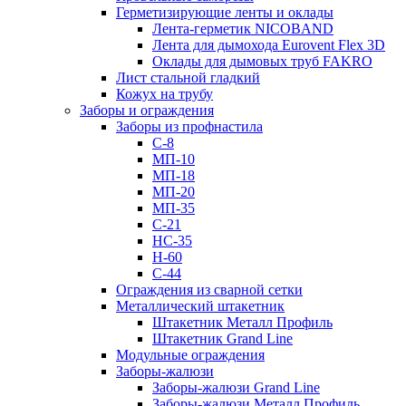
Герметизирующие ленты и оклады
Лента-герметик NICOBAND
Лента для дымохода Eurovent Flex 3D
Оклады для дымовых труб FAKRO
Лист стальной гладкий
Кожух на трубу
Заборы и ограждения
Заборы из профнастила
С-8
МП-10
МП-18
МП-20
МП-35
С-21
НС-35
Н-60
С-44
Ограждения из сварной сетки
Металлический штакетник
Штакетник Металл Профиль
Штакетник Grand Line
Модульные ограждения
Заборы-жалюзи
Заборы-жалюзи Grand Line
Заборы-жалюзи Металл Профиль