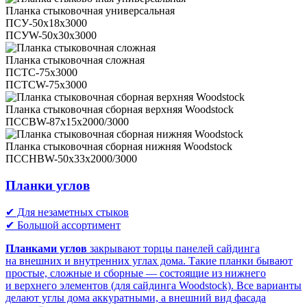
Планка стыковочная универсальная
ПСУ-50х18х3000
ПСУW-50х30х3000
Планка стыковочная сложная
ПСТС-75х3000
ПСТСW-75х3000
Планка стыковочная сборная верхняя Woodstock
ПССВW-87х15х2000/3000
Планка стыковочная сборная нижняя Woodstock
ПССНВW-50х33х2000/3000
Планки углов
✔ Для незаметных стыков
✔ Большой ассортимент
Планками углов
закрывают торцы панелей сайдинга
на внешних и внутренних углах дома. Такие планки бывают
простые, сложные и сборные — состоящие из нижнего
и верхнего элементов (для сайдинга Woodstock). Все варианты
делают углы дома аккуратными, а внешний вид фасада