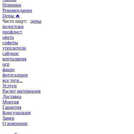
Новинки
Рекомендации
Цены 🔥
цены
водостоки
профлист
цвета
софиты
утеплители
сайдинг
вентиляция
осп
факро
фотогалерея
все теги...
Услуги
Расчет материалов
Доставка
Монтаж
Гарантия
Консультация
Замер
О компании