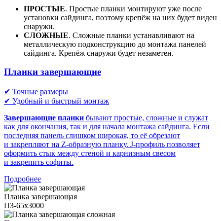
ПРОСТЫЕ
. Простые планки монтируют уже после
установки сайдинга, поэтому крепёж на них будет виден
снаружи.
СЛОЖНЫЕ
. Сложные планки устанавливают на
металлическую подконструкцию до монтажа панелей
сайдинга. Крепёж снаружи будет незаметен.
Планки завершающие
✔ Точные размеры
✔ Удобный и быстрый монтаж
Завершающие планки
бывают простые, сложные и служат
как для окончания, так и для начала монтажа сайдинга. Если
последняя панель слишком широкая, то её обрезают
и закрепляют на Z-образную планку. J-профиль позволяет
оформить стык между стеной и карнизным свесом
и закрепить софиты.
Подробнее
Планка завершающая
ПЗ-65х3000