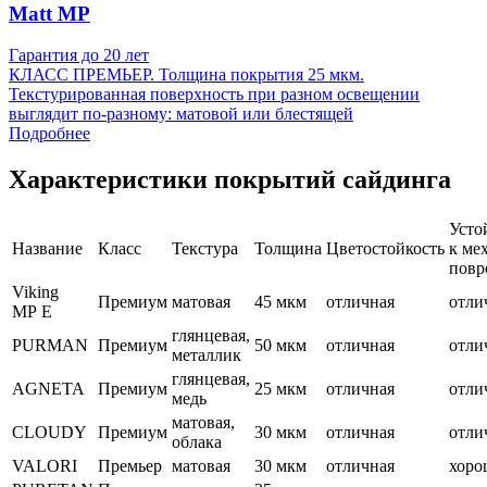
Matt MP
Гарантия до 20 лет
КЛАСС ПРЕМЬЕР. Толщина покрытия 25 мкм.
Текстурированная поверхность при разном освещении
выглядит по-разному: матовой или блестящей
Подробнее
Характеристики покрытий сайдинга
Усто
Название
Класс
Текстура
Толщина
Цветостойкость
к мех
повр
Viking
Премиум
матовая
45 мкм
отличная
отли
MP E
глянцевая,
PURMAN
Премиум
50 мкм
отличная
отли
металлик
глянцевая,
AGNETA
Премиум
25 мкм
отличная
отли
медь
матовая,
CLOUDY
Премиум
30 мкм
отличная
отли
облака
VALORI
Премьер
матовая
30 мкм
отличная
хоро