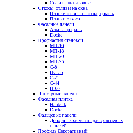
Софиты виниловые
Откосы, отливы на окна
Планки отлива на окна, цоколь
Планки откоса
Фасадные панели
Альта-Профиль
Docke
Профнастил стеновой
МП-10
МП-18
МП-20
МП-35
С-8
НС-35
С-21
С-44
Н-60
Линеарные панели
Фасадная плитка
Hauberk
Docke
Фальцевые панели
Доборные элементы для фальцевых
панелей
Профиль Декоративный