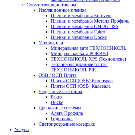
Сопутствующие товары
Изоляционные пленки
Пленки и мембраны Eurovent
Пленки и мембраны Металл Профиль
Пленки и мембраны ONDUTISS
Пленки и мембраны Fakro
Пленки и мембраны Docke
Утеплители
Минеральная вата ТЕХНОНИКОЛЬ
Минеральная вата РОКВУЛ
ТЕХНОНИКОЛЬ XPS (Техноплекс)
Теплоизоляционные плиты
ТЕХНОНИКОЛЬ PIR
OSB / ОСП Плита
Плиты ОСП (OSB) Kronospan
Плиты ОСП (OSB) Калевала
Чердачные лестницы
Fakro
Döcke
Дренажные системы
Альта-Профиль
Гидролика
Светопрозрачные козырьки
Услуги