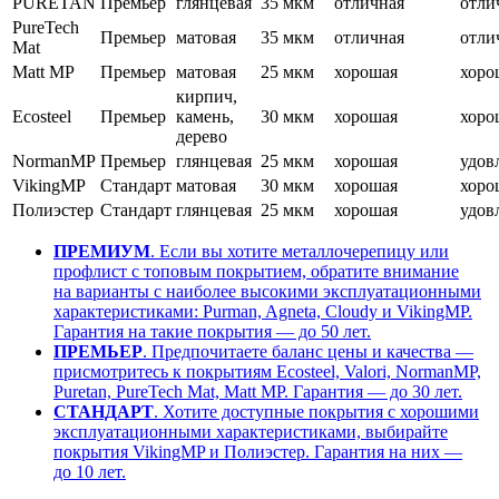
PURETAN
Премьер
глянцевая
35 мкм
отличная
отли
PureTech
Премьер
матовая
35 мкм
отличная
отли
Mat
Matt MP
Премьер
матовая
25 мкм
хорошая
хоро
кирпич,
Ecosteel
Премьер
камень,
30 мкм
хорошая
хоро
дерево
NormanMP
Премьер
глянцевая
25 мкм
хорошая
удов
VikingMP
Стандарт
матовая
30 мкм
хорошая
хоро
Полиэстер
Стандарт
глянцевая
25 мкм
хорошая
удов
ПРЕМИУМ
. Если вы хотите металлочерепицу или
профлист с топовым покрытием, обратите внимание
на варианты с наиболее высокими эксплуатационными
характеристиками: Purman, Agneta, Cloudy и VikingMP.
Гарантия на такие покрытия — до 50 лет.
ПРЕМЬЕР
. Предпочитаете баланс цены и качества —
присмотритесь к покрытиям Ecosteel, Valori, NormanMP,
Puretan, PureTech Mat, Matt MP. Гарантия — до 30 лет.
СТАНДАРТ
. Хотите доступные покрытия с хорошими
эксплуатационными характеристиками, выбирайте
покрытия VikingMP и Полиэстер. Гарантия на них —
до 10 лет.