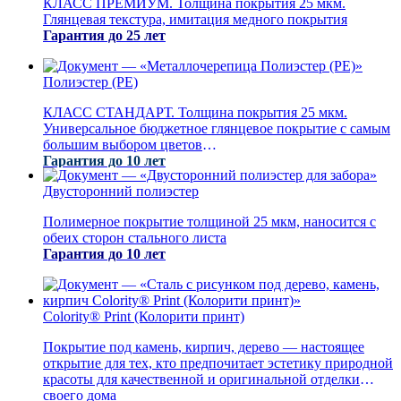
КЛАСС ПРЕМИУМ. Толщина покрытия 25 мкм.
Глянцевая текстура, имитация медного покрытия
Гарантия до 25 лет
Полиэстер (PE)
КЛАСС СТАНДАРТ. Толщина покрытия 25 мкм.
Универсальное бюджетное глянцевое покрытие с самым
большим выбором цветов
Гарантия до 10 лет
Двусторонний полиэстер
Полимерное покрытие толщиной 25 мкм, наносится с
обеих сторон стального листа
Гарантия до 10 лет
Colority® Print (Колорити принт)
Покрытие под камень, кирпич, дерево — настоящее
открытие для тех, кто предпочитает эстетику природной
красоты для качественной и оригинальной отделки
своего дома