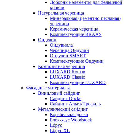
Доборные элементы для фальцевой
кровли
Натуральная черепица
Минеральная (цементно-песчаная)
черепица
Керамическая черепица
Комплектующие BRAAS
Ондулин
Ондувилла
Черепица Ондулин
Ондулин SMART
Комплектующие Ондулин
Композитная черепица
LUXARD Roman
LUXARD Classic
Комплектующие LUXARD
Фасадные материалы
Виниловый сайдинг
Сайдинг Docke
Сайдинг Альта-Профиль
Металлический сайдинг
Корабельная доска
Блок-хаус Woodstock
Lбрус
Lбрус XL