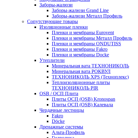
Заборы-жалюзи
Заборы-жалюзи Grand Line
Заборы-жалюзи Металл Профиль
Сопутствующие товары
Изоляционные пленки
Пленки и мембраны Eurovent
Пленки и мембраны Металл Профиль
Пленки и мембраны ONDUTISS
Пленки и мембраны Fakro
Пленки и мембраны Docke
Утеплители
Минеральная вата ТЕХНОНИКОЛЬ
Минеральная вата РОКВУЛ
ТЕХНОНИКОЛЬ XPS (Техноплекс)
Теплоизоляционные плиты
ТЕХНОНИКОЛЬ PIR
OSB / ОСП Плита
Плиты ОСП (OSB) Kronospan
Плиты ОСП (OSB) Калевала
Чердачные лестницы
Fakro
Döcke
Дренажные системы
Альта-Профиль
Гидролика