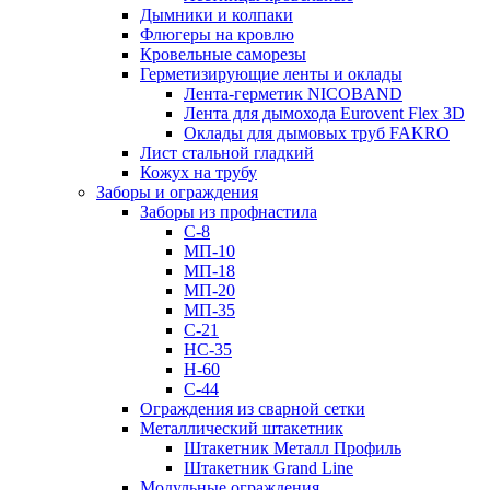
Дымники и колпаки
Флюгеры на кровлю
Кровельные саморезы
Герметизирующие ленты и оклады
Лента-герметик NICOBAND
Лента для дымохода Eurovent Flex 3D
Оклады для дымовых труб FAKRO
Лист стальной гладкий
Кожух на трубу
Заборы и ограждения
Заборы из профнастила
С-8
МП-10
МП-18
МП-20
МП-35
С-21
НС-35
Н-60
С-44
Ограждения из сварной сетки
Металлический штакетник
Штакетник Металл Профиль
Штакетник Grand Line
Модульные ограждения