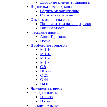
Доборные элементы сайдинга
Подшивка свесов крыши
Софиты металлические
Софиты виниловые
Откосы, отливы на окна
Планки отлива на окна, цоколь
Планки откоса
Фасадные панели
Альта-Профиль
Docke
Профнастил стеновой
МП-10
МП-18
МП-20
МП-35
С-8
НС-35
С-21
С-44
Н-60
Линеарные панели
Фасадная плитка
Hauberk
Docke
Фальцевые панели