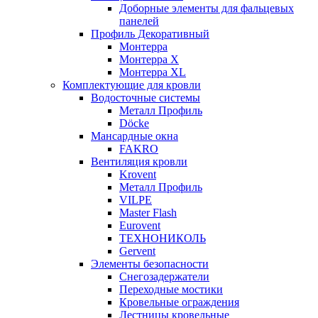
Доборные элементы для фальцевых
панелей
Профиль Декоративный
Монтерра
Монтерра X
Монтерра XL
Комплектующие для кровли
Водосточные системы
Металл Профиль
Döcke
Мансардные окна
FAKRO
Вентиляция кровли
Krovent
Металл Профиль
VILPE
Master Flash
Eurovent
ТЕХНОНИКОЛЬ
Gervent
Элементы безопасности
Снегозадержатели
Переходные мостики
Кровельные ограждения
Лестницы кровельные