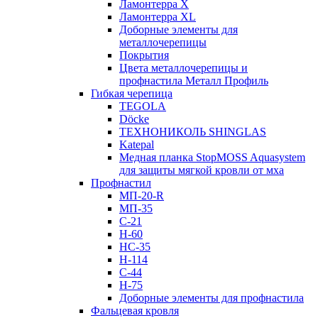
Ламонтерра X
Ламонтерра XL
Доборные элементы для
металлочерепицы
Покрытия
Цвета металлочерепицы и
профнастила Металл Профиль
Гибкая черепица
TEGOLA
Döcke
ТЕХНОНИКОЛЬ SHINGLAS
Katepal
Медная планка StopMOSS Aquasystem
для защиты мягкой кровли от мха
Профнастил
МП-20-R
МП-35
С-21
Н-60
НС-35
Н-114
С-44
Н-75
Доборные элементы для профнастила
Фальцевая кровля