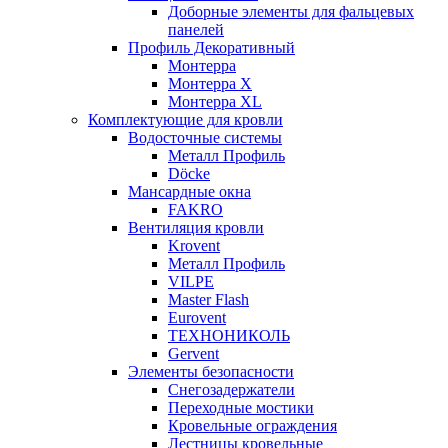
Доборные элементы для фальцевых
панелей
Профиль Декоративный
Монтерра
Монтерра X
Монтерра XL
Комплектующие для кровли
Водосточные системы
Металл Профиль
Döcke
Мансардные окна
FAKRO
Вентиляция кровли
Krovent
Металл Профиль
VILPE
Master Flash
Eurovent
ТЕХНОНИКОЛЬ
Gervent
Элементы безопасности
Снегозадержатели
Переходные мостики
Кровельные ограждения
Лестницы кровельные