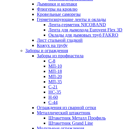
Дымники и колпаки
Флюгеры на кровлю
Кровельные саморезы
Герметизирующие ленты и оклады
Лента-герметик NICOBAND
Лента для дымохода Eurovent Flex 3D
Оклады для дымовых труб FAKRO
Лист стальной гладкий
Кожух на трубу
Заборы и ограждения
Заборы из профнастила
С-8
МП-10
МП-18
МП-20
МП-35
С-21
НС-35
Н-60
С-44
Ограждения из сварной сетки
Металлический штакетник
Штакетник Металл Профиль
Штакетник Grand Line
Модульные ограждения