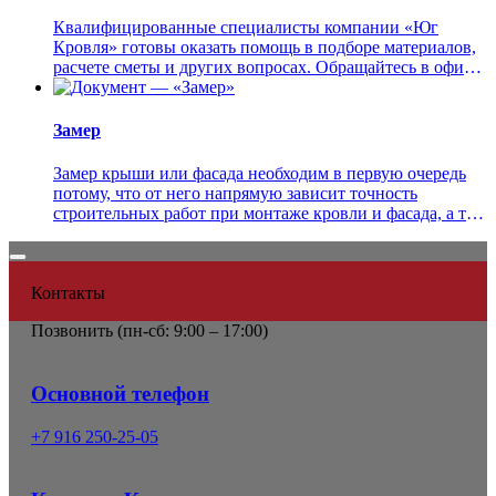
Квалифицированные специалисты компании «Юг
Кровля» готовы оказать помощь в подборе материалов,
расчете сметы и других вопросах. Обращайтесь в офисы
компании или чере...
Замер
Замер крыши или фасада необходим в первую очередь
потому, что от него напрямую зависит точность
строительных работ при монтаже кровли и фасада, а так
же для максимал...
Контакты
Позвонить (
пн-сб: 9:00 – 17:00)
Основной телефон
+7 916 250-25-05