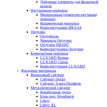
Доборные элементы для фальцевой
кровли
Натуральная черепица
Минеральная (цементно-песчаная)
черепица
Керамическая черепица
Комплектующие BRAAS
Ондулин
Ондувилла
Черепица Ондулин
Ондулин SMART
Комплектующие Ондулин
Композитная черепица
LUXARD Roman
LUXARD Classic
Комплектующие LUXARD
Фасадные материалы
Виниловый сайдинг
Сайдинг Docke
Сайдинг Альта-Профиль
Металлический сайдинг
Корабельная доска
Блок-хаус Woodstock
Lбрус
Lбрус XL