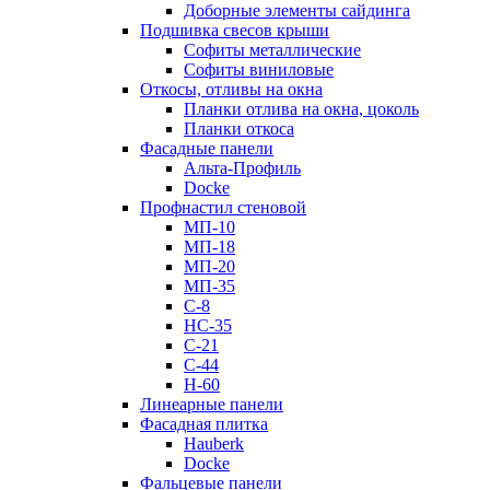
Доборные элементы сайдинга
Подшивка свесов крыши
Софиты металлические
Софиты виниловые
Откосы, отливы на окна
Планки отлива на окна, цоколь
Планки откоса
Фасадные панели
Альта-Профиль
Docke
Профнастил стеновой
МП-10
МП-18
МП-20
МП-35
С-8
НС-35
С-21
С-44
Н-60
Линеарные панели
Фасадная плитка
Hauberk
Docke
Фальцевые панели