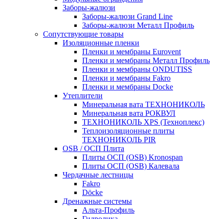
Заборы-жалюзи
Заборы-жалюзи Grand Line
Заборы-жалюзи Металл Профиль
Сопутствующие товары
Изоляционные пленки
Пленки и мембраны Eurovent
Пленки и мембраны Металл Профиль
Пленки и мембраны ONDUTISS
Пленки и мембраны Fakro
Пленки и мембраны Docke
Утеплители
Минеральная вата ТЕХНОНИКОЛЬ
Минеральная вата РОКВУЛ
ТЕХНОНИКОЛЬ XPS (Техноплекс)
Теплоизоляционные плиты
ТЕХНОНИКОЛЬ PIR
OSB / ОСП Плита
Плиты ОСП (OSB) Kronospan
Плиты ОСП (OSB) Калевала
Чердачные лестницы
Fakro
Döcke
Дренажные системы
Альта-Профиль
Гидролика