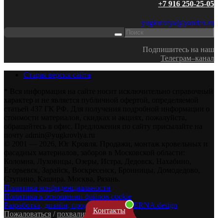
+7 916 250-25-05
yugkrovlya@yandex.ru
Подпишитесь на наш
Телеграм–канал
Старая версия сайта
* Вся информация на сайте носит исключительно справочный
характер и не является публичной офертой, определяемой
статьей 437 ГК РФ. Для получения подробной информации о
стоимости материалов, скидках и акциях, пожалуйста,
обращайтесь в офис. Предложения по сайту присылайте на
почту admin@yugkrovlya.ru
© 2001 — 2026, Юг Кровля. Продажи, монтаж кровельных и
фасадных материалов, заборов в Московской области:
Коломна, Луховицы, Озеры, Истра, Дедовск, Нахабино,
Егорьевск, Зарайск, Воскресенск, Бронницы, Домодедово,
Ступино, Кашира. Москва, Рязань.
Политика конфиденциальности
Политика в отношении файлов cookie
Разработка, дизайн, продвижение — ZERNA.design
Контакты
Пожаловаться
/
похвалить