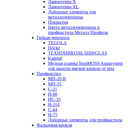
Ламонтерра X
Ламонтерра XL
Доборные элементы для
металлочерепицы
Покрытия
Цвета металлочерепицы и
профнастила Металл Профиль
Гибкая черепица
TEGOLA
Döcke
ТЕХНОНИКОЛЬ SHINGLAS
Katepal
Медная планка StopMOSS Aquasystem
для защиты мягкой кровли от мха
Профнастил
МП-20-R
МП-35
С-21
Н-60
НС-35
Н-114
С-44
Н-75
Доборные элементы для профнастила
Фальцевая кровля