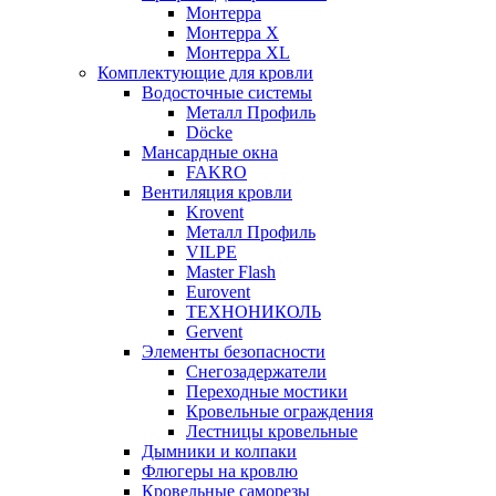
Монтерра
Монтерра X
Монтерра XL
Комплектующие для кровли
Водосточные системы
Металл Профиль
Döcke
Мансардные окна
FAKRO
Вентиляция кровли
Krovent
Металл Профиль
VILPE
Master Flash
Eurovent
ТЕХНОНИКОЛЬ
Gervent
Элементы безопасности
Снегозадержатели
Переходные мостики
Кровельные ограждения
Лестницы кровельные
Дымники и колпаки
Флюгеры на кровлю
Кровельные саморезы