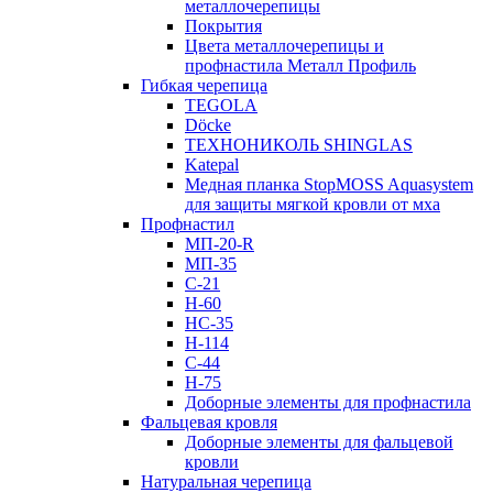
металлочерепицы
Покрытия
Цвета металлочерепицы и
профнастила Металл Профиль
Гибкая черепица
TEGOLA
Döcke
ТЕХНОНИКОЛЬ SHINGLAS
Katepal
Медная планка StopMOSS Aquasystem
для защиты мягкой кровли от мха
Профнастил
МП-20-R
МП-35
С-21
Н-60
НС-35
Н-114
С-44
Н-75
Доборные элементы для профнастила
Фальцевая кровля
Доборные элементы для фальцевой
кровли
Натуральная черепица