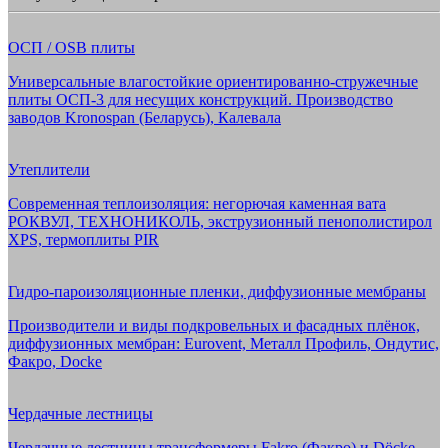
ОСП / OSB плиты
Универсальные влагостойкие ориентированно-стружечные
плиты ОСП-3 для несущих конструкций. Производство
заводов Kronospan (Беларусь), Калевала
Утеплители
Современная теплоизоляция: негорючая каменная вата
РОКВУЛ, ТЕХНОНИКОЛЬ, экструзионный пенополистирол
XPS, термоплиты PIR
Гидро-пароизоляционные пленки, диффузионные мембраны
Производители и виды подкровельных и фасадных плёнок,
диффузионных мембран: Eurovent, Металл Профиль, Ондутис,
Факро, Docke
Чердачные лестницы
Чердачные лестницы трансформеры Fakro (Факро) и Döcke