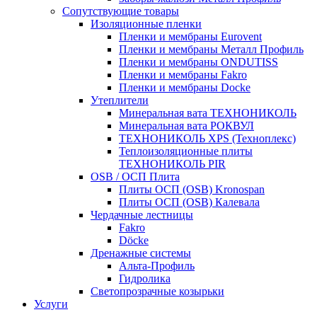
Сопутствующие товары
Изоляционные пленки
Пленки и мембраны Eurovent
Пленки и мембраны Металл Профиль
Пленки и мембраны ONDUTISS
Пленки и мембраны Fakro
Пленки и мембраны Docke
Утеплители
Минеральная вата ТЕХНОНИКОЛЬ
Минеральная вата РОКВУЛ
ТЕХНОНИКОЛЬ XPS (Техноплекс)
Теплоизоляционные плиты
ТЕХНОНИКОЛЬ PIR
OSB / ОСП Плита
Плиты ОСП (OSB) Kronospan
Плиты ОСП (OSB) Калевала
Чердачные лестницы
Fakro
Döcke
Дренажные системы
Альта-Профиль
Гидролика
Светопрозрачные козырьки
Услуги