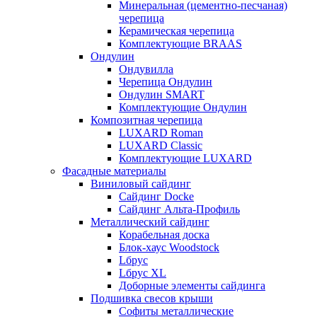
Минеральная (цементно-песчаная)
черепица
Керамическая черепица
Комплектующие BRAAS
Ондулин
Ондувилла
Черепица Ондулин
Ондулин SMART
Комплектующие Ондулин
Композитная черепица
LUXARD Roman
LUXARD Classic
Комплектующие LUXARD
Фасадные материалы
Виниловый сайдинг
Сайдинг Docke
Сайдинг Альта-Профиль
Металлический сайдинг
Корабельная доска
Блок-хаус Woodstock
Lбрус
Lбрус XL
Доборные элементы сайдинга
Подшивка свесов крыши
Софиты металлические