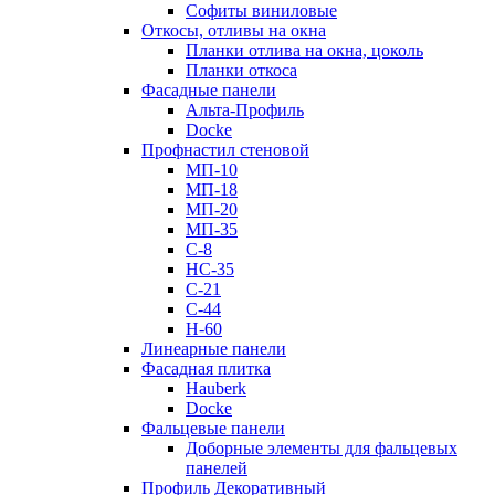
Софиты виниловые
Откосы, отливы на окна
Планки отлива на окна, цоколь
Планки откоса
Фасадные панели
Альта-Профиль
Docke
Профнастил стеновой
МП-10
МП-18
МП-20
МП-35
С-8
НС-35
С-21
С-44
Н-60
Линеарные панели
Фасадная плитка
Hauberk
Docke
Фальцевые панели
Доборные элементы для фальцевых
панелей
Профиль Декоративный