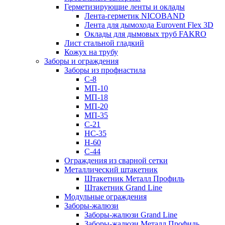
Герметизирующие ленты и оклады
Лента-герметик NICOBAND
Лента для дымохода Eurovent Flex 3D
Оклады для дымовых труб FAKRO
Лист стальной гладкий
Кожух на трубу
Заборы и ограждения
Заборы из профнастила
С-8
МП-10
МП-18
МП-20
МП-35
С-21
НС-35
Н-60
С-44
Ограждения из сварной сетки
Металлический штакетник
Штакетник Металл Профиль
Штакетник Grand Line
Модульные ограждения
Заборы-жалюзи
Заборы-жалюзи Grand Line
Заборы-жалюзи Металл Профиль