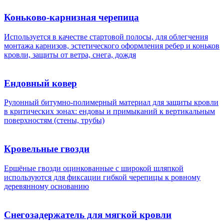
Коньково-карнизная черепица
Используется в качестве стартовой полосы, для облегчения
монтажа карнизов, эстетического оформления ребер и коньков
кровли, защиты от ветра, снега, дождя
Ендовный ковер
Рулонный битумно-полимерный материал для защиты кровли
в критических зонах: ендовы и примыканий к вертикальным
поверхностям (стены, трубы)
Кровельные гвозди
Ершёные гвозди оцинкованные с широкой шляпкой
используются для фиксации гибкой черепицы к ровному
деревянному основанию
Снегозадержатель для мягкой кровли