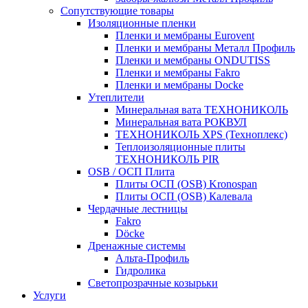
Сопутствующие товары
Изоляционные пленки
Пленки и мембраны Eurovent
Пленки и мембраны Металл Профиль
Пленки и мембраны ONDUTISS
Пленки и мембраны Fakro
Пленки и мембраны Docke
Утеплители
Минеральная вата ТЕХНОНИКОЛЬ
Минеральная вата РОКВУЛ
ТЕХНОНИКОЛЬ XPS (Техноплекс)
Теплоизоляционные плиты
ТЕХНОНИКОЛЬ PIR
OSB / ОСП Плита
Плиты ОСП (OSB) Kronospan
Плиты ОСП (OSB) Калевала
Чердачные лестницы
Fakro
Döcke
Дренажные системы
Альта-Профиль
Гидролика
Светопрозрачные козырьки
Услуги