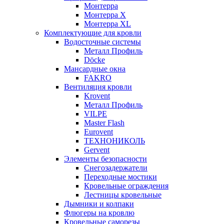
Монтерра
Монтерра X
Монтерра XL
Комплектующие для кровли
Водосточные системы
Металл Профиль
Döcke
Мансардные окна
FAKRO
Вентиляция кровли
Krovent
Металл Профиль
VILPE
Master Flash
Eurovent
ТЕХНОНИКОЛЬ
Gervent
Элементы безопасности
Снегозадержатели
Переходные мостики
Кровельные ограждения
Лестницы кровельные
Дымники и колпаки
Флюгеры на кровлю
Кровельные саморезы