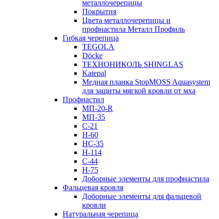
металлочерепицы
Покрытия
Цвета металлочерепицы и
профнастила Металл Профиль
Гибкая черепица
TEGOLA
Döcke
ТЕХНОНИКОЛЬ SHINGLAS
Katepal
Медная планка StopMOSS Aquasystem
для защиты мягкой кровли от мха
Профнастил
МП-20-R
МП-35
С-21
Н-60
НС-35
Н-114
С-44
Н-75
Доборные элементы для профнастила
Фальцевая кровля
Доборные элементы для фальцевой
кровли
Натуральная черепица