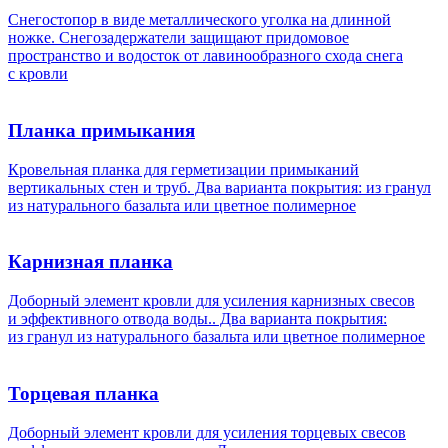
Снегостопор в виде металлического уголка на длинной
ножке. Снегозадержатели защищают придомовое
пространство и водосток от лавинообразного схода снега
с кровли
Планка примыкания
Кровельная планка для герметизации примыканий
вертикальных стен и труб. Два варианта покрытия: из гранул
из натурального базальта или цветное полимерное
Карнизная планка
Доборный элемент кровли для усиления карнизных свесов
и эффективного отвода воды.. Два варианта покрытия:
из гранул из натурального базальта или цветное полимерное
Торцевая планка
Доборный элемент кровли для усиления торцевых свесов