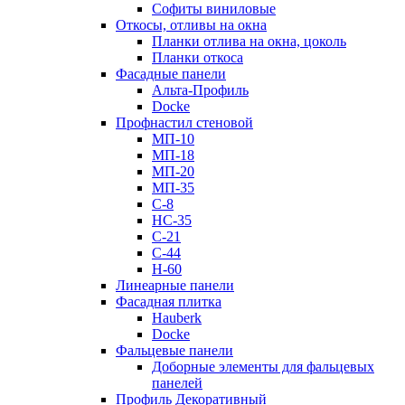
Софиты виниловые
Откосы, отливы на окна
Планки отлива на окна, цоколь
Планки откоса
Фасадные панели
Альта-Профиль
Docke
Профнастил стеновой
МП-10
МП-18
МП-20
МП-35
С-8
НС-35
С-21
С-44
Н-60
Линеарные панели
Фасадная плитка
Hauberk
Docke
Фальцевые панели
Доборные элементы для фальцевых
панелей
Профиль Декоративный