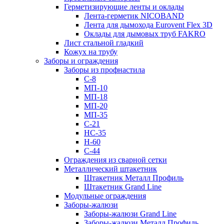
Герметизирующие ленты и оклады
Лента-герметик NICOBAND
Лента для дымохода Eurovent Flex 3D
Оклады для дымовых труб FAKRO
Лист стальной гладкий
Кожух на трубу
Заборы и ограждения
Заборы из профнастила
С-8
МП-10
МП-18
МП-20
МП-35
С-21
НС-35
Н-60
С-44
Ограждения из сварной сетки
Металлический штакетник
Штакетник Металл Профиль
Штакетник Grand Line
Модульные ограждения
Заборы-жалюзи
Заборы-жалюзи Grand Line
Заборы-жалюзи Металл Профиль