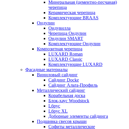
Минеральная (цементно-песчаная)
черепица
Керамическая черепица
Комплектующие BRAAS
Ондулин
Ондувилла
Черепица Ондулин
Ондулин SMART
Комплектующие Ондулин
Композитная черепица
LUXARD Roman
LUXARD Classic
Комплектующие LUXARD
Фасадные материалы
Виниловый сайдинг
Сайдинг Docke
Сайдинг Альта-Профиль
Металлический сайдинг
Корабельная доска
Блок-хаус Woodstock
Lбрус
Lбрус XL
Доборные элементы сайдинга
Подшивка свесов крыши
Софиты металлические