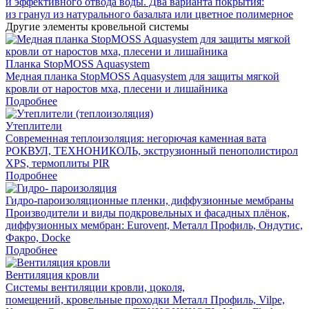
и эффективного отвода воды. Два варианта покрытия:
из гранул из натурального базальта или цветное полимерное
Другие элементы кровельной системы
Планка StopMOSS Aquasystem
Медная планка StopMOSS Aquasystem для защиты мягкой
кровли от наростов мха, плесени и лишайника
Подробнее
Утеплители
Современная теплоизоляция: негорючая каменная вата
РОКВУЛ, ТЕХНОНИКОЛЬ, экструзионный пенополистирол
XPS, термоплиты PIR
Подробнее
Гидро-пароизоляционные пленки, диффузионные мембраны
Производители и виды подкровельных и фасадных плёнок,
диффузионных мембран: Eurovent, Металл Профиль, Ондутис,
Факро, Docke
Подробнее
Вентиляция кровли
Системы вентиляции кровли, цоколя,
помещений, кровельные проходки Металл Профиль, Vilpe,