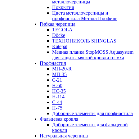
металлочерепицы
Покрытия
Цвета металлочерепицы и
профнастила Металл Профиль
Гибкая черепица
TEGOLA
Döcke
ТЕХНОНИКОЛЬ SHINGLAS
Katepal
Медная планка StopMOSS Aquasystem
для защиты мягкой кровли от мха
Профнастил
МП-20-R
МП-35
С-21
Н-60
НС-35
Н-114
С-44
Н-75
Доборные элементы для профнастила
Фальцевая кровля
Доборные элементы для фальцевой
кровли
Натуральная черепица