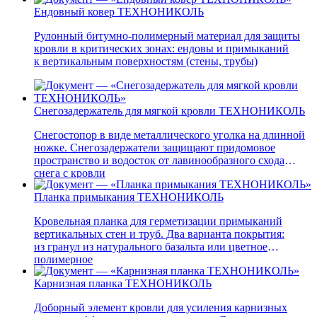
Ендовный ковер ТЕХНОНИКОЛЬ
Рулонный битумно-полимерный материал для защиты
кровли в критических зонах: ендовы и примыканий
к вертикальным поверхностям (стены, трубы)
Снегозадержатель для мягкой кровли ТЕХНОНИКОЛЬ
Снегостопор в виде металлического уголка на длинной
ножке. Снегозадержатели защищают придомовое
пространство и водосток от лавинообразного схода
снега с кровли
Планка примыкания ТЕХНОНИКОЛЬ
Кровельная планка для герметизации примыканий
вертикальных стен и труб. Два варианта покрытия:
из гранул из натурального базальта или цветное
полимерное
Карнизная планка ТЕХНОНИКОЛЬ
Доборный элемент кровли для усиления карнизных