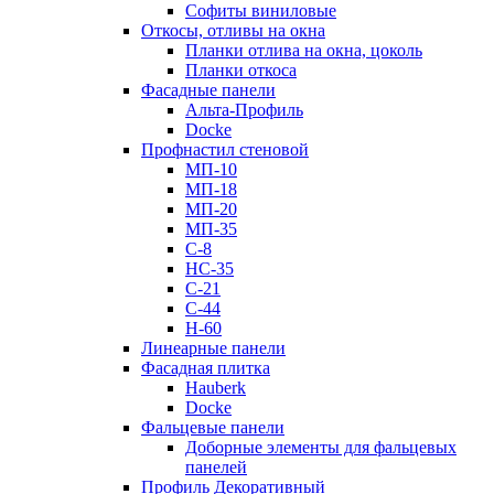
Софиты виниловые
Откосы, отливы на окна
Планки отлива на окна, цоколь
Планки откоса
Фасадные панели
Альта-Профиль
Docke
Профнастил стеновой
МП-10
МП-18
МП-20
МП-35
С-8
НС-35
С-21
С-44
Н-60
Линеарные панели
Фасадная плитка
Hauberk
Docke
Фальцевые панели
Доборные элементы для фальцевых
панелей
Профиль Декоративный