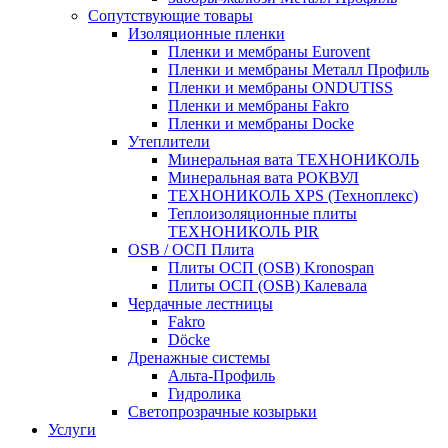
Сопутствующие товары
Изоляционные пленки
Пленки и мембраны Eurovent
Пленки и мембраны Металл Профиль
Пленки и мембраны ONDUTISS
Пленки и мембраны Fakro
Пленки и мембраны Docke
Утеплители
Минеральная вата ТЕХНОНИКОЛЬ
Минеральная вата РОКВУЛ
ТЕХНОНИКОЛЬ XPS (Техноплекс)
Теплоизоляционные плиты
ТЕХНОНИКОЛЬ PIR
OSB / ОСП Плита
Плиты ОСП (OSB) Kronospan
Плиты ОСП (OSB) Калевала
Чердачные лестницы
Fakro
Döcke
Дренажные системы
Альта-Профиль
Гидролика
Светопрозрачные козырьки
Услуги