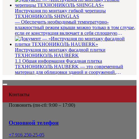
Инструкция по монтажу гибкой черепицы
ТЕХНОНИКОЛЬ SHINGLAS
— Обеспечить необходимый температурно-
влажностный режим крыши можно только в том случае,
если ее конструкция включает в себя сплошную
пароизоляцию, необходимую для д...
Инструкция по монтажу фасадной плитки
ТЕХНОНИКОЛЬ HAUBERK
1.1 Общая информация Фасадная плитка
ТЕХНОНИКОЛЬ HAUBERK — это современный
материал для облицовки зданий и сооружений.
Созданная на основе стеклохолста, улучшенного...
Контакты
Позвонить (
пн-сб: 9:00 – 17:00)
Основной телефон
+7 916 250-25-05