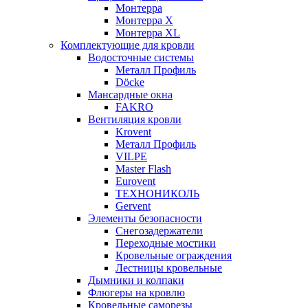
Монтерра
Монтерра X
Монтерра XL
Комплектующие для кровли
Водосточные системы
Металл Профиль
Döcke
Мансардные окна
FAKRO
Вентиляция кровли
Krovent
Металл Профиль
VILPE
Master Flash
Eurovent
ТЕХНОНИКОЛЬ
Gervent
Элементы безопасности
Снегозадержатели
Переходные мостики
Кровельные ограждения
Лестницы кровельные
Дымники и колпаки
Флюгеры на кровлю
Кровельные саморезы