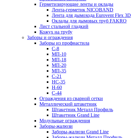
Герметизирующие ленты и оклады
Лента-герметик NICOBAND
Лента для дымохода Eurovent Flex 3D
Оклады для дымовых труб FAKRO
Лист стальной гладкий
Кожух на трубу
Заборы и ограждения
Заборы из профнастила
С-8
МП-10
МП-18
МП-20
МП-35
С-21
НС-35
Н-60
С-44
Ограждения из сварной сетки
Металлический штакетник
Штакетник Металл Профиль
Штакетник Grand Line
Модульные ограждения
Заборы-жалюзи
Заборы-жалюзи Grand Line
Заборы-жалюзи Металл Профиль