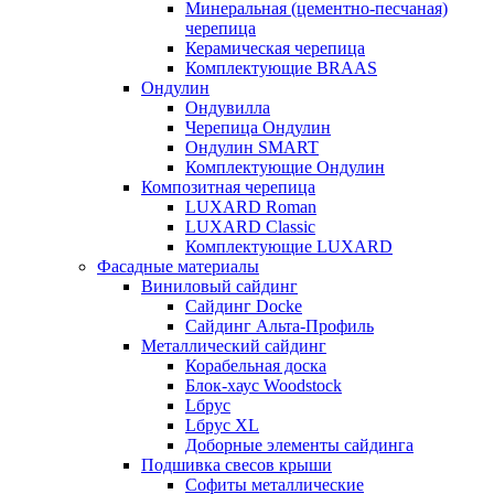
Минеральная (цементно-песчаная)
черепица
Керамическая черепица
Комплектующие BRAAS
Ондулин
Ондувилла
Черепица Ондулин
Ондулин SMART
Комплектующие Ондулин
Композитная черепица
LUXARD Roman
LUXARD Classic
Комплектующие LUXARD
Фасадные материалы
Виниловый сайдинг
Сайдинг Docke
Сайдинг Альта-Профиль
Металлический сайдинг
Корабельная доска
Блок-хаус Woodstock
Lбрус
Lбрус XL
Доборные элементы сайдинга
Подшивка свесов крыши
Софиты металлические