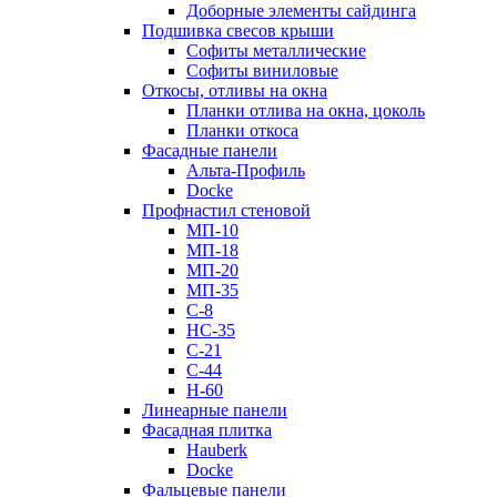
Доборные элементы сайдинга
Подшивка свесов крыши
Софиты металлические
Софиты виниловые
Откосы, отливы на окна
Планки отлива на окна, цоколь
Планки откоса
Фасадные панели
Альта-Профиль
Docke
Профнастил стеновой
МП-10
МП-18
МП-20
МП-35
С-8
НС-35
С-21
С-44
Н-60
Линеарные панели
Фасадная плитка
Hauberk
Docke
Фальцевые панели