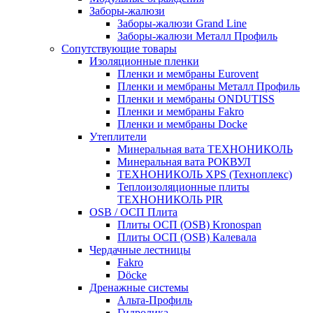
Заборы-жалюзи
Заборы-жалюзи Grand Line
Заборы-жалюзи Металл Профиль
Сопутствующие товары
Изоляционные пленки
Пленки и мембраны Eurovent
Пленки и мембраны Металл Профиль
Пленки и мембраны ONDUTISS
Пленки и мембраны Fakro
Пленки и мембраны Docke
Утеплители
Минеральная вата ТЕХНОНИКОЛЬ
Минеральная вата РОКВУЛ
ТЕХНОНИКОЛЬ XPS (Техноплекс)
Теплоизоляционные плиты
ТЕХНОНИКОЛЬ PIR
OSB / ОСП Плита
Плиты ОСП (OSB) Kronospan
Плиты ОСП (OSB) Калевала
Чердачные лестницы
Fakro
Döcke
Дренажные системы
Альта-Профиль
Гидролика