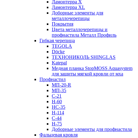
Ламонтерра X
Ламонтерра XL
Доборные элементы для
металлочерепицы
Покрытия
Цвета металлочерепицы и
профнастила Металл Профиль
Гибкая черепица
TEGOLA
Döcke
ТЕХНОНИКОЛЬ SHINGLAS
Katepal
Медная планка StopMOSS Aquasystem
для защиты мягкой кровли от мха
Профнастил
МП-20-R
МП-35
С-21
Н-60
НС-35
Н-114
С-44
Н-75
Доборные элементы для профнастила
Фальцевая кровля