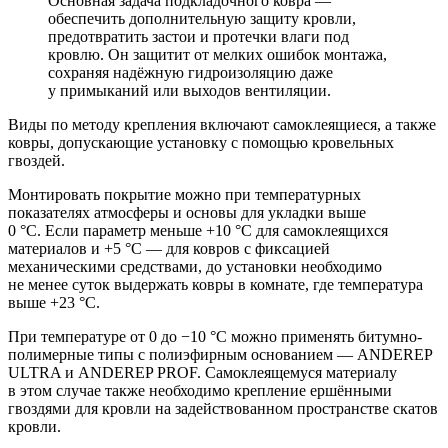
Основная задача подкладочного ковра —
обеспечить дополнительную защиту кровли,
предотвратить застои и протечки влаги под
кровлю. Он защитит от мелких ошибок монтажа,
сохраняя надёжную гидроизоляцию даже
у примыканий или выходов вентиляции.
Виды по методу крепления включают самоклеящиеся, а также
ковры, допускающие установку с помощью кровельных
гвоздей.
Монтировать покрытие можно при температурных
показателях атмосферы и основы для укладки выше
0 °C. Если параметр меньше +10 °C для самоклеящихся
материалов и +5 °C — для ковров с фиксацией
механическими средствами, до установки необходимо
не менее суток выдержать ковры в комнате, где температура
выше +23 °C.
При температуре от 0 до −10 °C можно применять битумно-
полимерные типы с полиэфирным основанием — ANDEREP
ULTRA и ANDEREP PROF. Самоклеящемуся материалу
в этом случае также необходимо крепление ершёнными
гвоздями для кровли на задействованном пространстве скатов
кровли.