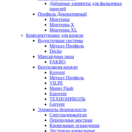
Доборные элементы для фальцевых
панелей
Профиль Декоративный
Монтерра
Монтерра X
Монтерра XL
Комплектующие для кровли
Водосточные системы
Металл Профиль
Döcke
Мансардные окна
FAKRO
Вентиляция кровли
Krovent
Металл Профиль
VILPE
Master Flash
Eurovent
ТЕХНОНИКОЛЬ
Gervent
Элементы безопасности
Снегозадержатели
Переходные мостики
Кровельные ограждения
Лестницы кровельные