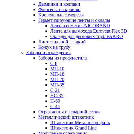
Дымники и колпаки
Флюгеры на кровлю
Кровельные саморезы
Герметизирующие ленты и оклады
Лента-герметик NICOBAND
Лента для дымохода Eurovent Flex 3D
Оклады для дымовых труб FAKRO
Лист стальной гладкий
Кожух на трубу
Заборы и ограждения
Заборы из профнастила
С-8
МП-10
МП-18
МП-20
МП-35
С-21
НС-35
Н-60
С-44
Ограждения из сварной сетки
Металлический штакетник
Штакетник Металл Профиль
Штакетник Grand Line
Модульные ограждения