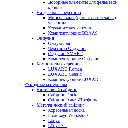
Доборные элементы для фальцевой
кровли
Натуральная черепица
Минеральная (цементно-песчаная)
черепица
Керамическая черепица
Комплектующие BRAAS
Ондулин
Ондувилла
Черепица Ондулин
Ондулин SMART
Комплектующие Ондулин
Композитная черепица
LUXARD Roman
LUXARD Classic
Комплектующие LUXARD
Фасадные материалы
Виниловый сайдинг
Сайдинг Docke
Сайдинг Альта-Профиль
Металлический сайдинг
Корабельная доска
Блок-хаус Woodstock
Lбрус
Lбрус XL