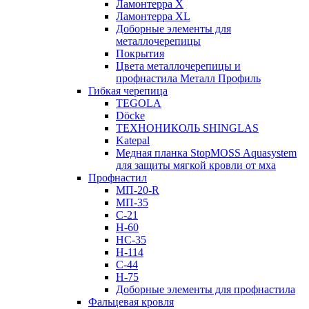
Ламонтерра X
Ламонтерра XL
Доборные элементы для
металлочерепицы
Покрытия
Цвета металлочерепицы и
профнастила Металл Профиль
Гибкая черепица
TEGOLA
Döcke
ТЕХНОНИКОЛЬ SHINGLAS
Katepal
Медная планка StopMOSS Aquasystem
для защиты мягкой кровли от мха
Профнастил
МП-20-R
МП-35
С-21
Н-60
НС-35
Н-114
С-44
Н-75
Доборные элементы для профнастила
Фальцевая кровля