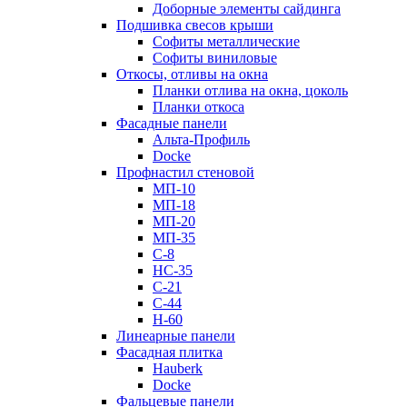
Доборные элементы сайдинга
Подшивка свесов крыши
Софиты металлические
Софиты виниловые
Откосы, отливы на окна
Планки отлива на окна, цоколь
Планки откоса
Фасадные панели
Альта-Профиль
Docke
Профнастил стеновой
МП-10
МП-18
МП-20
МП-35
С-8
НС-35
С-21
С-44
Н-60
Линеарные панели
Фасадная плитка
Hauberk
Docke
Фальцевые панели