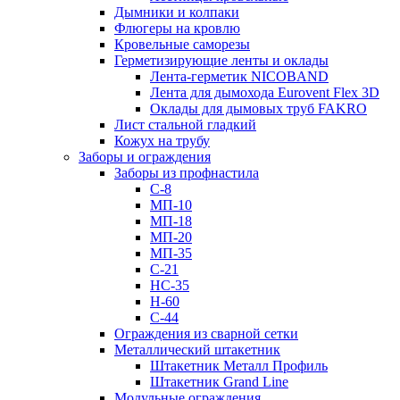
Дымники и колпаки
Флюгеры на кровлю
Кровельные саморезы
Герметизирующие ленты и оклады
Лента-герметик NICOBAND
Лента для дымохода Eurovent Flex 3D
Оклады для дымовых труб FAKRO
Лист стальной гладкий
Кожух на трубу
Заборы и ограждения
Заборы из профнастила
С-8
МП-10
МП-18
МП-20
МП-35
С-21
НС-35
Н-60
С-44
Ограждения из сварной сетки
Металлический штакетник
Штакетник Металл Профиль
Штакетник Grand Line
Модульные ограждения