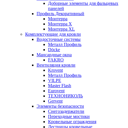
Доборные элементы для фальцевых
панелей
Профиль Декоративный
Монтерра
Монтерра X
Монтерра XL
Комплектующие для кровли
Водосточные системы
Металл Профиль
Döcke
Мансардные окна
FAKRO
Вентиляция кровли
Krovent
Металл Профиль
VILPE
Master Flash
Eurovent
ТЕХНОНИКОЛЬ
Gervent
Элементы безопасности
Снегозадержатели
Переходные мостики
Кровельные ограждения
Лестницы кровельные