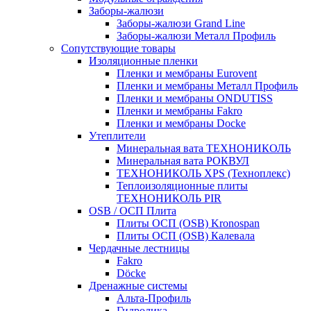
Заборы-жалюзи
Заборы-жалюзи Grand Line
Заборы-жалюзи Металл Профиль
Сопутствующие товары
Изоляционные пленки
Пленки и мембраны Eurovent
Пленки и мембраны Металл Профиль
Пленки и мембраны ONDUTISS
Пленки и мембраны Fakro
Пленки и мембраны Docke
Утеплители
Минеральная вата ТЕХНОНИКОЛЬ
Минеральная вата РОКВУЛ
ТЕХНОНИКОЛЬ XPS (Техноплекс)
Теплоизоляционные плиты
ТЕХНОНИКОЛЬ PIR
OSB / ОСП Плита
Плиты ОСП (OSB) Kronospan
Плиты ОСП (OSB) Калевала
Чердачные лестницы
Fakro
Döcke
Дренажные системы
Альта-Профиль
Гидролика