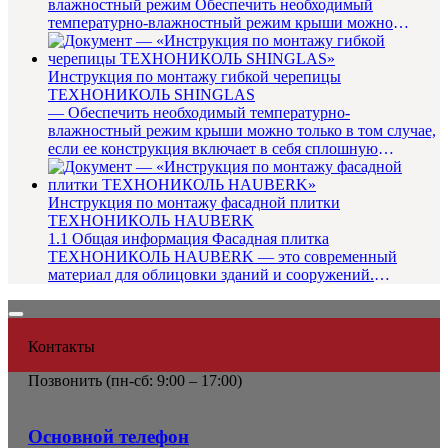
влажностный режим Обеспечить необходимый
температурно-влажностный режим крыши можно
только в том случае, если ее констр...
Инструкция по монтажу гибкой черепицы
ТЕХНОНИКОЛЬ SHINGLAS
— Обеспечить необходимый температурно-
влажностный режим крыши можно только в том случае,
если ее конструкция включает в себя сплошную
пароизоляцию, необходимую для д...
Инструкция по монтажу фасадной плитки
ТЕХНОНИКОЛЬ HAUBERK
1.1 Общая информация Фасадная плитка
ТЕХНОНИКОЛЬ HAUBERK — это современный
материал для облицовки зданий и сооружений.
Созданная на основе стеклохолста, улучшенного...
Контакты
Позвонить (
пн-сб: 9:00 – 17:00)
Основной телефон