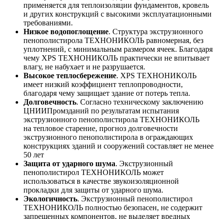
применяется для теплоизоляции фундаментов, кровель
и других конструкций с высокими эксплуатационными
требованиями.
Низкое водопоглощение
. Структура экструзионного
пенополистирола ТЕХНОНИКОЛЬ равномерная, без
уплотнений, с минимальным размером ячеек. Благодаря
чему XPS ТЕХНОНИКОЛЬ практически не впитывает
влагу, не набухает и не разрушается.
Высокое теплосбережение
. XPS ТЕХНОНИКОЛЬ
имеет низкий коэффициент теплопроводности,
благодаря чему защищает здание от потерь тепла.
Долговечность
. Согласно техническому заключению
ЦНИИПромзданий по результатам испытания
экструзионного пенополистирола ТЕХНОНИКОЛЬ
на тепловое старение, прогноз долговечности
экструзионного пенополистирола в ограждающих
конструкциях зданий и сооружений составляет не менее
50 лет
Защита от ударного шума
. Экструзионный
пенополистирол ТЕХНОНИКОЛЬ может
использоваться в качестве звукоизоляционной
прокладки для защиты от ударного шума.
Экологичность
. Экструзионный пенополистирол
ТЕХНОНИКОЛЬ полностью безопасен, не содержит
запрещенных компонентов, не выделяет вредных