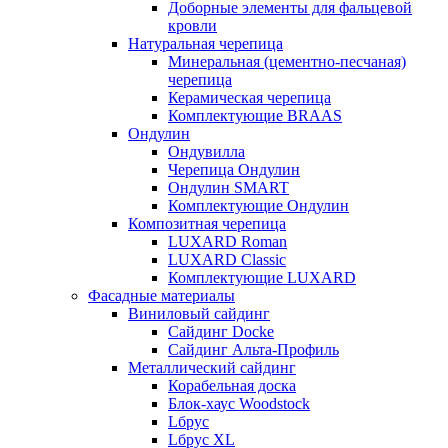
Доборные элементы для фальцевой
кровли
Натуральная черепица
Минеральная (цементно-песчаная)
черепица
Керамическая черепица
Комплектующие BRAAS
Ондулин
Ондувилла
Черепица Ондулин
Ондулин SMART
Комплектующие Ондулин
Композитная черепица
LUXARD Roman
LUXARD Classic
Комплектующие LUXARD
Фасадные материалы
Виниловый сайдинг
Сайдинг Docke
Сайдинг Альта-Профиль
Металлический сайдинг
Корабельная доска
Блок-хаус Woodstock
Lбрус
Lбрус XL