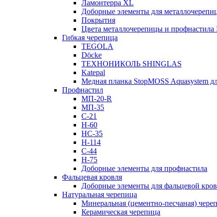
Ламонтерра XL
Доборные элементы для металлочерепи
Покрытия
Цвета металлочерепицы и профнастила
Гибкая черепица
TEGOLA
Döcke
ТЕХНОНИКОЛЬ SHINGLAS
Katepal
Медная планка StopMOSS Aquasystem дл
Профнастил
МП-20-R
МП-35
С-21
Н-60
НС-35
Н-114
С-44
Н-75
Доборные элементы для профнастила
Фальцевая кровля
Доборные элементы для фальцевой кро
Натуральная черепица
Минеральная (цементно-песчаная) чере
Керамическая черепица