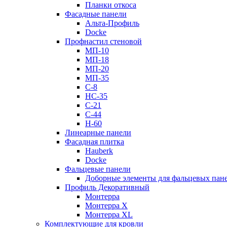
Планки откоса
Фасадные панели
Альта-Профиль
Docke
Профнастил стеновой
МП-10
МП-18
МП-20
МП-35
С-8
НС-35
С-21
С-44
Н-60
Линеарные панели
Фасадная плитка
Hauberk
Docke
Фальцевые панели
Доборные элементы для фальцевых пан
Профиль Декоративный
Монтерра
Монтерра X
Монтерра XL
Комплектующие для кровли