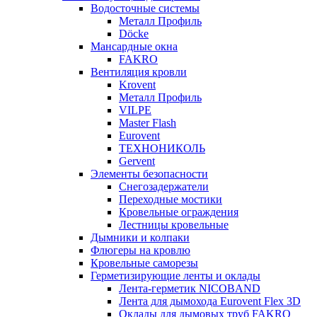
Водосточные системы
Металл Профиль
Döcke
Мансардные окна
FAKRO
Вентиляция кровли
Krovent
Металл Профиль
VILPE
Master Flash
Eurovent
ТЕХНОНИКОЛЬ
Gervent
Элементы безопасности
Снегозадержатели
Переходные мостики
Кровельные ограждения
Лестницы кровельные
Дымники и колпаки
Флюгеры на кровлю
Кровельные саморезы
Герметизирующие ленты и оклады
Лента-герметик NICOBAND
Лента для дымохода Eurovent Flex 3D
Оклады для дымовых труб FAKRO