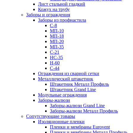
Лист стальной гладкий
Кожух на трубу
Заборы и ограждения
Заборы из профнастила
С-8
МП-10
МП-18
МП-20
МП-35
С-21
НС-35
Н-60
С-44
Ограждения из сварной сетки
Металлический штакетник
Штакетник Металл Профиль
Штакетник Grand Line
Модульные ограждения
Заборы-жалюзи
Заборы-жалюзи Grand Line
Заборы-жалюзи Металл Профиль
Сопутствующие товары
Изоляционные пленки
Пленки и мембраны Eurovent
Пленки и мембраны Металл Профиль