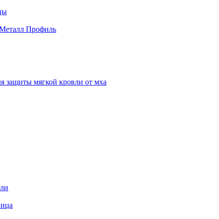
цы
 Металл Профиль
я защиты мягкой кровли от мха
вли
пица