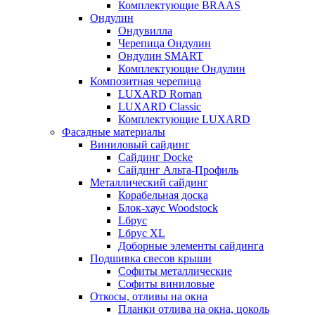
Комплектующие BRAAS
Ондулин
Ондувилла
Черепица Ондулин
Ондулин SMART
Комплектующие Ондулин
Композитная черепица
LUXARD Roman
LUXARD Classic
Комплектующие LUXARD
Фасадные материалы
Виниловый сайдинг
Сайдинг Docke
Сайдинг Альта-Профиль
Металлический сайдинг
Корабельная доска
Блок-хаус Woodstock
Lбрус
Lбрус XL
Доборные элементы сайдинга
Подшивка свесов крыши
Софиты металлические
Софиты виниловые
Откосы, отливы на окна
Планки отлива на окна, цоколь