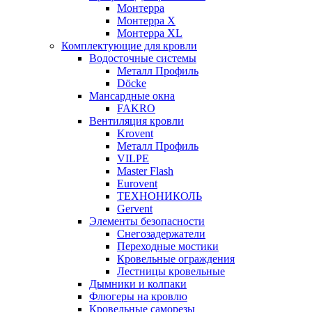
Монтерра
Монтерра X
Монтерра XL
Комплектующие для кровли
Водосточные системы
Металл Профиль
Döcke
Мансардные окна
FAKRO
Вентиляция кровли
Krovent
Металл Профиль
VILPE
Master Flash
Eurovent
ТЕХНОНИКОЛЬ
Gervent
Элементы безопасности
Снегозадержатели
Переходные мостики
Кровельные ограждения
Лестницы кровельные
Дымники и колпаки
Флюгеры на кровлю
Кровельные саморезы