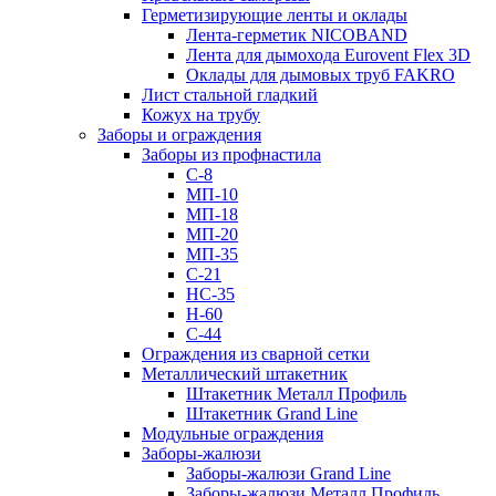
Герметизирующие ленты и оклады
Лента-герметик NICOBAND
Лента для дымохода Eurovent Flex 3D
Оклады для дымовых труб FAKRO
Лист стальной гладкий
Кожух на трубу
Заборы и ограждения
Заборы из профнастила
С-8
МП-10
МП-18
МП-20
МП-35
С-21
НС-35
Н-60
С-44
Ограждения из сварной сетки
Металлический штакетник
Штакетник Металл Профиль
Штакетник Grand Line
Модульные ограждения
Заборы-жалюзи
Заборы-жалюзи Grand Line
Заборы-жалюзи Металл Профиль