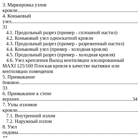
3. Маркировка узлов
кровли................................................................................................
4. Коньковый
узел.....................................................................................................
31
4.1. Продольный разрез (пример - сплошной настил)
4.2. Коньковый узел односкатной кровли
4.3. Продольный разрез (пример - разреженный настил)
4.4. Коньковый узел (пример - холодная кровля)
4.5. Продольный разрез (пример - холодная кровля)
4.6. Узел крепления Выход вентиляции изолированный
MAXI 125/160 Плоская кровля в качестве вытяжки или
вентиляции помещения
5. Примыкание
боковое..............................................................................................
33
6. Примыкание к стене
верхнее............................................................................................34
7. Узлы изломов
кровли................................................................................................
7.1. Внутренний излом
7.2. Наружный излом
8. Узел
ендовы................................................................................................
37