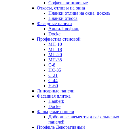
Софиты виниловые
Откосы, отливы на окна
Планки отлива на окна, цоколь
Планки откоса
Фасадные панели
Альта-Профиль
Docke
Профнастил стеновой
МП-10
МП-18
МП-20
МП-35
С-8
НС-35
С-21
С-44
Н-60
Линеарные панели
Фасадная плитка
Hauberk
Docke
Фальцевые панели
Доборные элементы для фальцевых
панелей
Профиль Декоративный