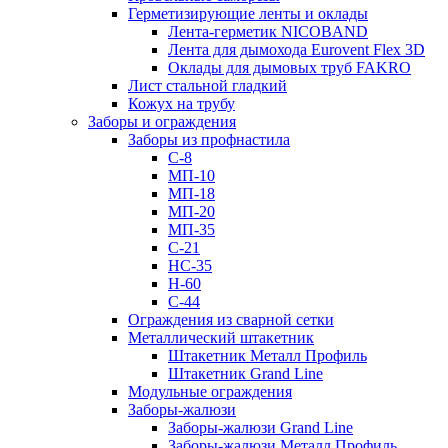
Герметизирующие ленты и оклады
Лента-герметик NICOBAND
Лента для дымохода Eurovent Flex 3D
Оклады для дымовых труб FAKRO
Лист стальной гладкий
Кожух на трубу
Заборы и ограждения
Заборы из профнастила
С-8
МП-10
МП-18
МП-20
МП-35
С-21
НС-35
Н-60
С-44
Ограждения из сварной сетки
Металлический штакетник
Штакетник Металл Профиль
Штакетник Grand Line
Модульные ограждения
Заборы-жалюзи
Заборы-жалюзи Grand Line
Заборы-жалюзи Металл Профиль