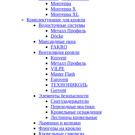
Монтерра
Монтерра X
Монтерра XL
Комплектующие для кровли
Водосточные системы
Металл Профиль
Döcke
Мансардные окна
FAKRO
Вентиляция кровли
Krovent
Металл Профиль
VILPE
Master Flash
Eurovent
ТЕХНОНИКОЛЬ
Gervent
Элементы безопасности
Снегозадержатели
Переходные мостики
Кровельные ограждения
Лестницы кровельные
Дымники и колпаки
Флюгеры на кровлю
Кровельные саморезы