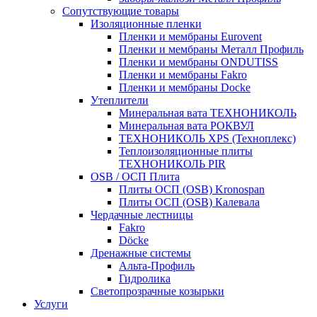
Сопутствующие товары
Изоляционные пленки
Пленки и мембраны Eurovent
Пленки и мембраны Металл Профиль
Пленки и мембраны ONDUTISS
Пленки и мембраны Fakro
Пленки и мембраны Docke
Утеплители
Минеральная вата ТЕХНОНИКОЛЬ
Минеральная вата РОКВУЛ
ТЕХНОНИКОЛЬ XPS (Техноплекс)
Теплоизоляционные плиты
ТЕХНОНИКОЛЬ PIR
OSB / ОСП Плита
Плиты ОСП (OSB) Kronospan
Плиты ОСП (OSB) Калевала
Чердачные лестницы
Fakro
Döcke
Дренажные системы
Альта-Профиль
Гидролика
Светопрозрачные козырьки
Услуги