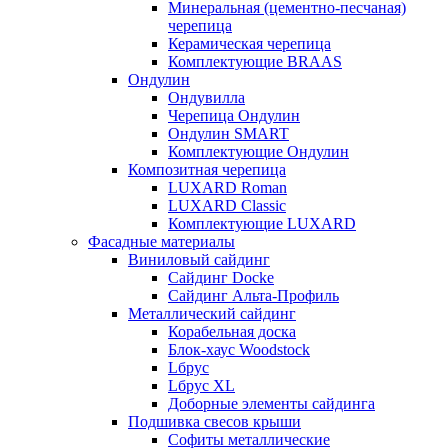
Минеральная (цементно-песчаная)
черепица
Керамическая черепица
Комплектующие BRAAS
Ондулин
Ондувилла
Черепица Ондулин
Ондулин SMART
Комплектующие Ондулин
Композитная черепица
LUXARD Roman
LUXARD Classic
Комплектующие LUXARD
Фасадные материалы
Виниловый сайдинг
Сайдинг Docke
Сайдинг Альта-Профиль
Металлический сайдинг
Корабельная доска
Блок-хаус Woodstock
Lбрус
Lбрус XL
Доборные элементы сайдинга
Подшивка свесов крыши
Софиты металлические