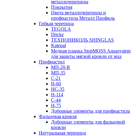
металлочерепицы
Покрытия
Цвета металлочерепицы и
профнастила Металл Профиль
Гибкая черепица
TEGOLA
Döcke
ТЕХНОНИКОЛЬ SHINGLAS
Katepal
Медная планка StopMOSS Aquasystem
для защиты мягкой кровли от мха
Профнастил
МП-20-R
МП-35
С-21
Н-60
НС-35
Н-114
С-44
Н-75
Доборные элементы для профнастила
Фальцевая кровля
Доборные элементы для фальцевой
кровли
Натуральная черепица