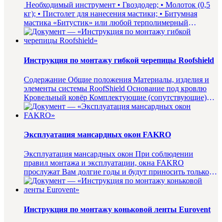
Необходимый инструмент • Гвоздодер; • Молоток (0,5
кг); • Пистолет для нанесения мастики; • Битумная
мастика «Битустик» или любой терполимерный
эластомер ...
Инструкция по монтажу гибкой черепицы Roofshield
Содержание Общие положения Материалы, изделия и
элементы системы RoofShield Основание под кровлю
Кровельный ковёр Комплектующие (сопутствующие)
материалы и де...
Эксплуатация мансардных окон FAKRO
Эксплуатация мансардных окон При соблюдении
правил монтажа и эксплуатации, окна FAKRO
прослужат Вам долгие годы и будут приносить только
радость. Инструкция по эк...
Инструкция по монтажу коньковой ленты Eurovent