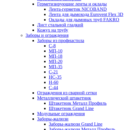
Герметизирующие ленты и оклады
Лента-герметик NICOBAND
Лента для дымохода Eurovent Flex 3D
Оклады для дымовых труб FAKRO
Лист стальной гладкий
Кожух на трубу
Заборы и ограждения
Заборы из профнастила
С-8
МП-10
МП-18
МП-20
МП-35
С-21
НС-35
Н-60
С-44
Ограждения из сварной сетки
Металлический штакетник
Штакетник Металл Профиль
Штакетник Grand Line
Модульные ограждения
Заборы-жалюзи
Заборы-жалюзи Grand Line
Заборы-жалюзи Металл Профиль