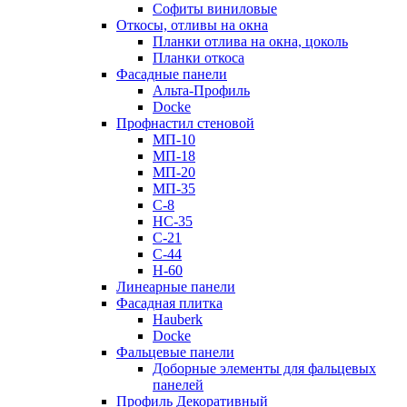
Софиты виниловые
Откосы, отливы на окна
Планки отлива на окна, цоколь
Планки откоса
Фасадные панели
Альта-Профиль
Docke
Профнастил стеновой
МП-10
МП-18
МП-20
МП-35
С-8
НС-35
С-21
С-44
Н-60
Линеарные панели
Фасадная плитка
Hauberk
Docke
Фальцевые панели
Доборные элементы для фальцевых
панелей
Профиль Декоративный