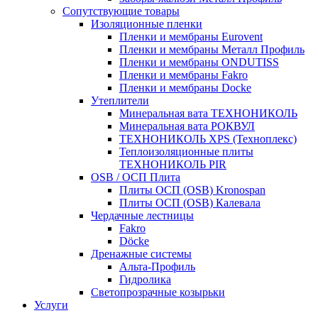
Сопутствующие товары
Изоляционные пленки
Пленки и мембраны Eurovent
Пленки и мембраны Металл Профиль
Пленки и мембраны ONDUTISS
Пленки и мембраны Fakro
Пленки и мембраны Docke
Утеплители
Минеральная вата ТЕХНОНИКОЛЬ
Минеральная вата РОКВУЛ
ТЕХНОНИКОЛЬ XPS (Техноплекс)
Теплоизоляционные плиты
ТЕХНОНИКОЛЬ PIR
OSB / ОСП Плита
Плиты ОСП (OSB) Kronospan
Плиты ОСП (OSB) Калевала
Чердачные лестницы
Fakro
Döcke
Дренажные системы
Альта-Профиль
Гидролика
Светопрозрачные козырьки
Услуги