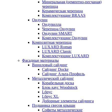
Минеральная (цементно-песчаная)
черепица
Керамическая черепица
Комплектующие BRAAS
Ондулин
Ондувилла
Черепица Ондулин
Ондулин SMART
Комплектующие Ондулин
Композитная черепица
LUXARD Roman
LUXARD Classic
Комплектующие LUXARD
Фасадные материалы
Виниловый сайдинг
Сайдинг Docke
Сайдинг Альта-Профиль
Металлический сайдинг
Корабельная доска
Блок-хаус Woodstock
Lбрус
Lбрус XL
Доборные элементы сайдинга
Подшивка свесов крыши
Софиты металлические