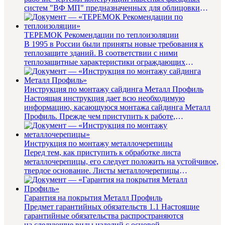
систем "ВФ МП" предназначенных для облицовки
фасадов зданий и дру...
ТЕРЕМОК Рекомендации по теплоизоляции
В 1995 в России были приняты новые требования к
теплозащите зданий. В соответствии с ними
теплозащитные характеристики ограждающих
конструкций повышены в 2,5–3,5 раз...
Инструкция по монтажу сайдинга Металл Профиль
Настоящая инструкция дает всю необходимую
информацию, касающуюся монтажа сайдинга Металл
Профиль. Прежде чем приступить к работе,
внимательно прочитайте данную инстр...
Инструкция по монтажу металлочерепицы
Перед тем, как приступить к обработке листа
металлочерепицы, его следует положить на устойчивое,
твердое основание. Листы металлочерепицы
подрезаются по одному в и...
Гарантия на покрытия Металл Профиль
Предмет гарантийных обязательств 1.1 Настоящие
гарантийные обязательства распространяются
на следующие виды изделий с основой