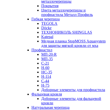
металлочерепицы
Покрытия
Цвета металлочерепицы и
профнастила Металл Профиль
Гибкая черепица
TEGOLA
Döcke
ТЕХНОНИКОЛЬ SHINGLAS
Katepal
Медная планка StopMOSS Aquasystem
для защиты мягкой кровли от мха
Профнастил
МП-20-R
МП-35
С-21
Н-60
НС-35
Н-114
С-44
Н-75
Доборные элементы для профнастила
Фальцевая кровля
Доборные элементы для фальцевой
кровли
Натуральная черепица