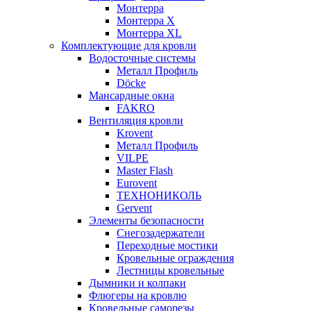
Монтерра
Монтерра X
Монтерра XL
Комплектующие для кровли
Водосточные системы
Металл Профиль
Döcke
Мансардные окна
FAKRO
Вентиляция кровли
Krovent
Металл Профиль
VILPE
Master Flash
Eurovent
ТЕХНОНИКОЛЬ
Gervent
Элементы безопасности
Снегозадержатели
Переходные мостики
Кровельные ограждения
Лестницы кровельные
Дымники и колпаки
Флюгеры на кровлю
Кровельные саморезы