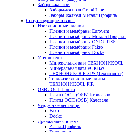
Заборы-жалюзи
Заборы-жалюзи Grand Line
Заборы-жалюзи Металл Профиль
Сопутствующие товары
Изоляционные пленки
Пленки и мембраны Eurovent
Пленки и мембраны Металл Профиль
Пленки и мембраны ONDUTISS
Пленки и мембраны Fakro
Пленки и мембраны Docke
Утеплители
Минеральная вата ТЕХНОНИКОЛЬ
Минеральная вата РОКВУЛ
ТЕХНОНИКОЛЬ XPS (Техноплекс)
Теплоизоляционные плиты
ТЕХНОНИКОЛЬ PIR
OSB / ОСП Плита
Плиты ОСП (OSB) Kronospan
Плиты ОСП (OSB) Калевала
Чердачные лестницы
Fakro
Döcke
Дренажные системы
Альта-Профиль
Гидролика