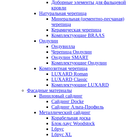
Доборные элементы для фальцевой
кровли
Натуральная черепица
Минеральная (цементно-песчаная)
черепица
Керамическая черепица
Комплектующие BRAAS
Ондулин
Ондувилла
Черепица Ондулин
Ондулин SMART
Комплектующие Ондулин
Композитная черепица
LUXARD Roman
LUXARD Classic
Комплектующие LUXARD
Фасадные материалы
Виниловый сайдинг
Сайдинг Docke
Сайдинг Альта-Профиль
Металлический сайдинг
Корабельная доска
Блок-хаус Woodstock
Lбрус
Lбрус XL