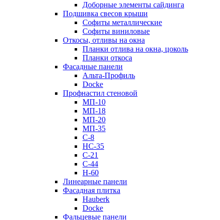
Доборные элементы сайдинга
Подшивка свесов крыши
Софиты металлические
Софиты виниловые
Откосы, отливы на окна
Планки отлива на окна, цоколь
Планки откоса
Фасадные панели
Альта-Профиль
Docke
Профнастил стеновой
МП-10
МП-18
МП-20
МП-35
С-8
НС-35
С-21
С-44
Н-60
Линеарные панели
Фасадная плитка
Hauberk
Docke
Фальцевые панели