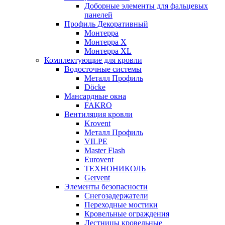
Доборные элементы для фальцевых
панелей
Профиль Декоративный
Монтерра
Монтерра X
Монтерра XL
Комплектующие для кровли
Водосточные системы
Металл Профиль
Döcke
Мансардные окна
FAKRO
Вентиляция кровли
Krovent
Металл Профиль
VILPE
Master Flash
Eurovent
ТЕХНОНИКОЛЬ
Gervent
Элементы безопасности
Снегозадержатели
Переходные мостики
Кровельные ограждения
Лестницы кровельные