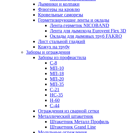
Дымники и колпаки
Флюгеры на кровлю
Кровельные саморезы
Герметизирующие ленты и оклады
Лента-герметик NICOBAND
Лента для дымохода Eurovent Flex 3D
Оклады для дымовых труб FAKRO
Лист стальной гладкий
Кожух на трубу
Заборы и ограждения
Заборы из профнастила
С-8
МП-10
МП-18
МП-20
МП-35
С-21
НС-35
Н-60
С-44
Ограждения из сварной сетки
Металлический штакетник
Штакетник Металл Профиль
Штакетник Grand Line
Модульные ограждения