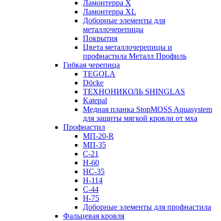
Ламонтерра X
Ламонтерра XL
Доборные элементы для
металлочерепицы
Покрытия
Цвета металлочерепицы и
профнастила Металл Профиль
Гибкая черепица
TEGOLA
Döcke
ТЕХНОНИКОЛЬ SHINGLAS
Katepal
Медная планка StopMOSS Aquasystem
для защиты мягкой кровли от мха
Профнастил
МП-20-R
МП-35
С-21
Н-60
НС-35
Н-114
С-44
Н-75
Доборные элементы для профнастила
Фальцевая кровля