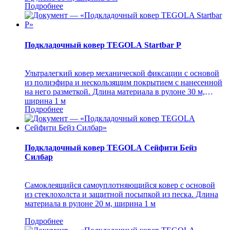
Подробнее
Подкладочный ковер TEGOLA Startbar P
Ультралегкий ковер механической фиксации с основой
из полиэфира и нескользящим покрытием с нанесенной
на него разметкой. Длина материала в рулоне 30 м,
ширина 1 м
Подробнее
Подкладочный ковер TEGOLA Сейфити Бейз
Силбар
Самоклеящийся самоуплотняющийся ковер с основой
из стеклохолста и защитной посыпкой из песка. Длина
материала в рулоне 20 м, ширина 1 м
Подробнее