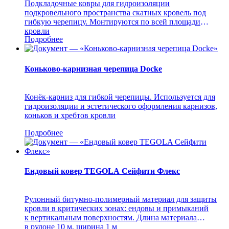
Подкладочные ковры для гидроизоляции
подкровельного пространства скатных кровель под
гибкую черепицу. Монтируются по всей площади
кровли
Подробнее
Коньково-карнизная черепица Docke
Конёк-карниз для гибкой черепицы. Используется для
гидроизоляции и эстетического оформления карнизов,
коньков и хребтов кровли
Подробнее
Ендовый ковер TEGOLA Сейфити Флекс
Рулонный битумно-полимерный материал для защиты
кровли в критических зонах: ендовы и примыканий
к вертикальным поверхностям. Длина материала
в рулоне 10 м, ширина 1 м