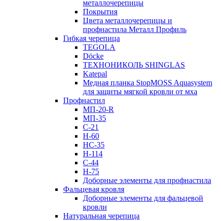
металлочерепицы
Покрытия
Цвета металлочерепицы и
профнастила Металл Профиль
Гибкая черепица
TEGOLA
Döcke
ТЕХНОНИКОЛЬ SHINGLAS
Katepal
Медная планка StopMOSS Aquasystem
для защиты мягкой кровли от мха
Профнастил
МП-20-R
МП-35
С-21
Н-60
НС-35
Н-114
С-44
Н-75
Доборные элементы для профнастила
Фальцевая кровля
Доборные элементы для фальцевой
кровли
Натуральная черепица