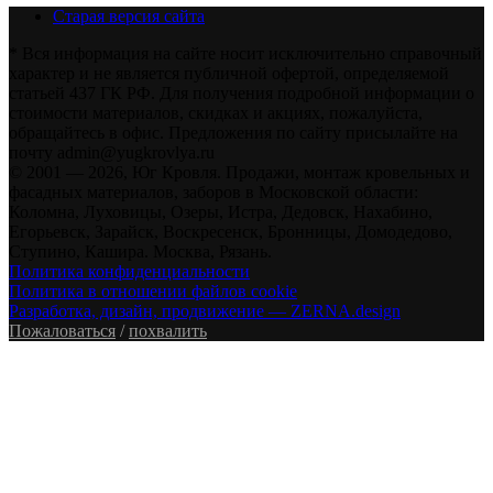
Старая версия сайта
* Вся информация на сайте носит исключительно справочный
характер и не является публичной офертой, определяемой
статьей 437 ГК РФ. Для получения подробной информации о
стоимости материалов, скидках и акциях, пожалуйста,
обращайтесь в офис. Предложения по сайту присылайте на
почту admin@yugkrovlya.ru
© 2001 — 2026, Юг Кровля. Продажи, монтаж кровельных и
фасадных материалов, заборов в Московской области:
Коломна, Луховицы, Озеры, Истра, Дедовск, Нахабино,
Егорьевск, Зарайск, Воскресенск, Бронницы, Домодедово,
Ступино, Кашира. Москва, Рязань.
Политика конфиденциальности
Политика в отношении файлов cookie
Разработка, дизайн, продвижение — ZERNA.design
Пожаловаться
/
похвалить