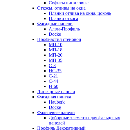
Софиты виниловые
Откосы, отливы на окна
Планки отлива на окна, цоколь
Планки откоса
Фасадные панели
Альта-Профиль
Docke
Профнастил стеновой
МП-10
МП-18
МП-20
МП-35
С-8
НС-35
С-21
С-44
Н-60
Линеарные панели
Фасадная плитка
Hauberk
Docke
Фальцевые панели
Доборные элементы для фальцевых
панелей
Профиль Декоративный