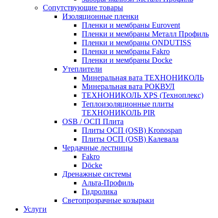
Сопутствующие товары
Изоляционные пленки
Пленки и мембраны Eurovent
Пленки и мембраны Металл Профиль
Пленки и мембраны ONDUTISS
Пленки и мембраны Fakro
Пленки и мембраны Docke
Утеплители
Минеральная вата ТЕХНОНИКОЛЬ
Минеральная вата РОКВУЛ
ТЕХНОНИКОЛЬ XPS (Техноплекс)
Теплоизоляционные плиты
ТЕХНОНИКОЛЬ PIR
OSB / ОСП Плита
Плиты ОСП (OSB) Kronospan
Плиты ОСП (OSB) Калевала
Чердачные лестницы
Fakro
Döcke
Дренажные системы
Альта-Профиль
Гидролика
Светопрозрачные козырьки
Услуги