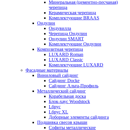
Минеральная (цементно-песчаная)
черепица
Керамическая черепица
Комплектующие BRAAS
Ондулин
Ондувилла
Черепица Ондулин
Ондулин SMART
Комплектующие Ондулин
Композитная черепица
LUXARD Roman
LUXARD Classic
Комплектующие LUXARD
Фасадные материалы
Виниловый сайдинг
Сайдинг Docke
Сайдинг Альта-Профиль
Металлический сайдинг
Корабельная доска
Блок-хаус Woodstock
Lбрус
Lбрус XL
Доборные элементы сайдинга
Подшивка свесов крыши
Софиты металлические