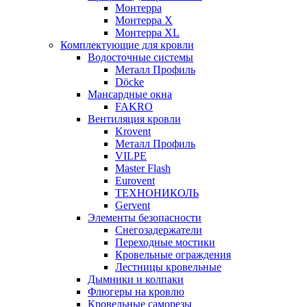
Монтерра
Монтерра X
Монтерра XL
Комплектующие для кровли
Водосточные системы
Металл Профиль
Döcke
Мансардные окна
FAKRO
Вентиляция кровли
Krovent
Металл Профиль
VILPE
Master Flash
Eurovent
ТЕХНОНИКОЛЬ
Gervent
Элементы безопасности
Снегозадержатели
Переходные мостики
Кровельные ограждения
Лестницы кровельные
Дымники и колпаки
Флюгеры на кровлю
Кровельные саморезы