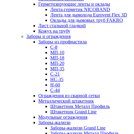
Герметизирующие ленты и оклады
Лента-герметик NICOBAND
Лента для дымохода Eurovent Flex 3D
Оклады для дымовых труб FAKRO
Лист стальной гладкий
Кожух на трубу
Заборы и ограждения
Заборы из профнастила
С-8
МП-10
МП-18
МП-20
МП-35
С-21
НС-35
Н-60
С-44
Ограждения из сварной сетки
Металлический штакетник
Штакетник Металл Профиль
Штакетник Grand Line
Модульные ограждения
Заборы-жалюзи
Заборы-жалюзи Grand Line
Заборы-жалюзи Металл Профиль