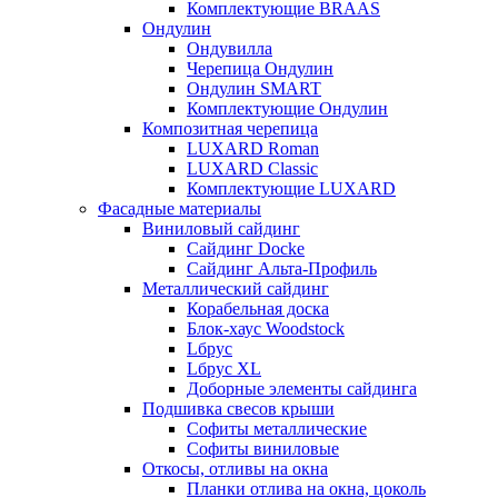
Комплектующие BRAAS
Ондулин
Ондувилла
Черепица Ондулин
Ондулин SMART
Комплектующие Ондулин
Композитная черепица
LUXARD Roman
LUXARD Classic
Комплектующие LUXARD
Фасадные материалы
Виниловый сайдинг
Сайдинг Docke
Сайдинг Альта-Профиль
Металлический сайдинг
Корабельная доска
Блок-хаус Woodstock
Lбрус
Lбрус XL
Доборные элементы сайдинга
Подшивка свесов крыши
Софиты металлические
Софиты виниловые
Откосы, отливы на окна
Планки отлива на окна, цоколь