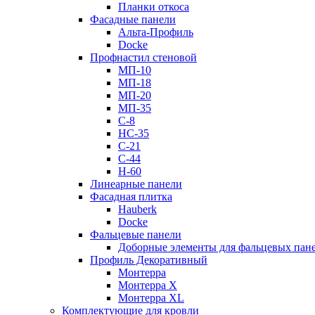
Планки откоса
Фасадные панели
Альта-Профиль
Docke
Профнастил стеновой
МП-10
МП-18
МП-20
МП-35
С-8
НС-35
С-21
С-44
Н-60
Линеарные панели
Фасадная плитка
Hauberk
Docke
Фальцевые панели
Доборные элементы для фальцевых пан
Профиль Декоративный
Монтерра
Монтерра X
Монтерра XL
Комплектующие для кровли