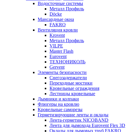
Водосточные системы
Металл Профиль
Döcke
Мансардные окна
FAKRO
Вентиляция кровли
Krovent
Металл Профиль
VILPE
Master Flash
Eurovent
ТЕХНОНИКОЛЬ
Gervent
Элементы безопасности
Снегозадержатели
Переходные мостики
Кровельные ограждения
Лестницы кровельные
Дымники и колпаки
Флюгеры на кровлю
Кровельные саморезы
Герметизирующие ленты и оклады
Лента-герметик NICOBAND
Лента для дымохода Eurovent Flex 3D
Оклады для дымовых труб FAKRO