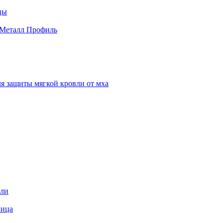
цы
 Металл Профиль
я защиты мягкой кровли от мха
вли
пица