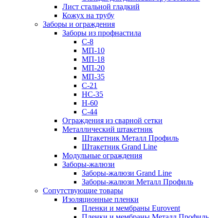
Лист стальной гладкий
Кожух на трубу
Заборы и ограждения
Заборы из профнастила
С-8
МП-10
МП-18
МП-20
МП-35
С-21
НС-35
Н-60
С-44
Ограждения из сварной сетки
Металлический штакетник
Штакетник Металл Профиль
Штакетник Grand Line
Модульные ограждения
Заборы-жалюзи
Заборы-жалюзи Grand Line
Заборы-жалюзи Металл Профиль
Сопутствующие товары
Изоляционные пленки
Пленки и мембраны Eurovent
Пленки и мембраны Металл Профиль