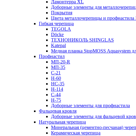
Ламонтерра XL
Доборные элементы для металлочерепи
Покрытия
Цвета металлочерепицы и профнастила
Гибкая черепица
TEGOLA
Döcke
ТЕХНОНИКОЛЬ SHINGLAS
Katepal
Медная планка StopMOSS Aquasystem дл
Профнастил
МП-20-R
МП-35
С-21
Н-60
НС-35
Н-114
С-44
Н-75
Доборные элементы для профнастила
Фальцевая кровля
Доборные элементы для фальцевой кро
Натуральная черепица
Минеральная (цементно-песчаная) чере
Керамическая черепица