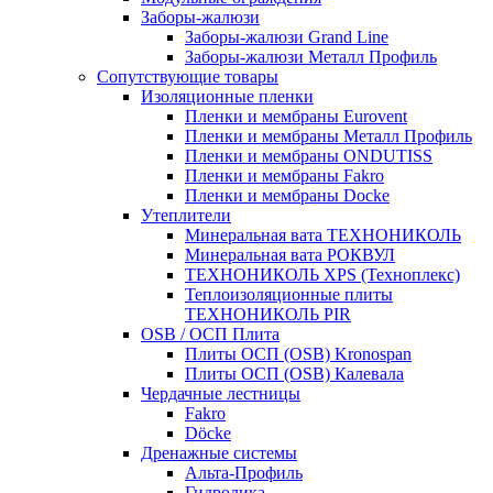
Заборы-жалюзи
Заборы-жалюзи Grand Line
Заборы-жалюзи Металл Профиль
Сопутствующие товары
Изоляционные пленки
Пленки и мембраны Eurovent
Пленки и мембраны Металл Профиль
Пленки и мембраны ONDUTISS
Пленки и мембраны Fakro
Пленки и мембраны Docke
Утеплители
Минеральная вата ТЕХНОНИКОЛЬ
Минеральная вата РОКВУЛ
ТЕХНОНИКОЛЬ XPS (Техноплекс)
Теплоизоляционные плиты
ТЕХНОНИКОЛЬ PIR
OSB / ОСП Плита
Плиты ОСП (OSB) Kronospan
Плиты ОСП (OSB) Калевала
Чердачные лестницы
Fakro
Döcke
Дренажные системы
Альта-Профиль
Гидролика