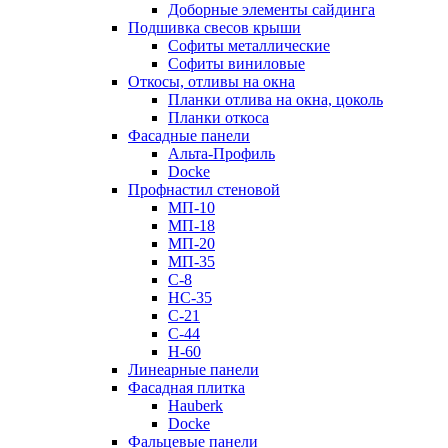
Доборные элементы сайдинга
Подшивка свесов крыши
Софиты металлические
Софиты виниловые
Откосы, отливы на окна
Планки отлива на окна, цоколь
Планки откоса
Фасадные панели
Альта-Профиль
Docke
Профнастил стеновой
МП-10
МП-18
МП-20
МП-35
С-8
НС-35
С-21
С-44
Н-60
Линеарные панели
Фасадная плитка
Hauberk
Docke
Фальцевые панели