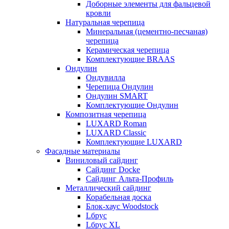
Доборные элементы для фальцевой
кровли
Натуральная черепица
Минеральная (цементно-песчаная)
черепица
Керамическая черепица
Комплектующие BRAAS
Ондулин
Ондувилла
Черепица Ондулин
Ондулин SMART
Комплектующие Ондулин
Композитная черепица
LUXARD Roman
LUXARD Classic
Комплектующие LUXARD
Фасадные материалы
Виниловый сайдинг
Сайдинг Docke
Сайдинг Альта-Профиль
Металлический сайдинг
Корабельная доска
Блок-хаус Woodstock
Lбрус
Lбрус XL