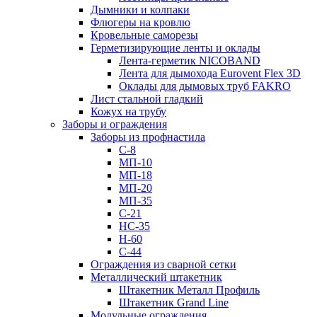
Дымники и колпаки
Флюгеры на кровлю
Кровельные саморезы
Герметизирующие ленты и оклады
Лента-герметик NICOBAND
Лента для дымохода Eurovent Flex 3D
Оклады для дымовых труб FAKRO
Лист стальной гладкий
Кожух на трубу
Заборы и ограждения
Заборы из профнастила
С-8
МП-10
МП-18
МП-20
МП-35
С-21
НС-35
Н-60
С-44
Ограждения из сварной сетки
Металлический штакетник
Штакетник Металл Профиль
Штакетник Grand Line
Модульные ограждения