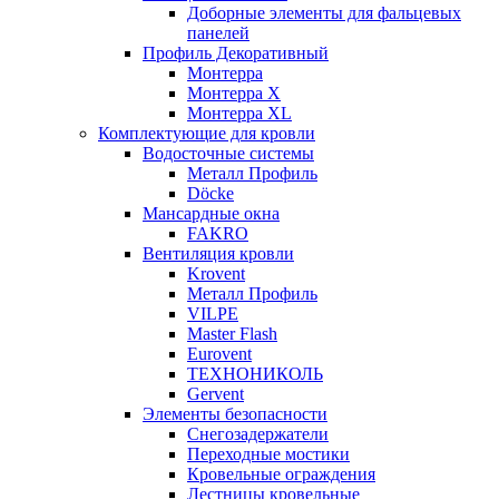
Доборные элементы для фальцевых
панелей
Профиль Декоративный
Монтерра
Монтерра X
Монтерра XL
Комплектующие для кровли
Водосточные системы
Металл Профиль
Döcke
Мансардные окна
FAKRO
Вентиляция кровли
Krovent
Металл Профиль
VILPE
Master Flash
Eurovent
ТЕХНОНИКОЛЬ
Gervent
Элементы безопасности
Снегозадержатели
Переходные мостики
Кровельные ограждения
Лестницы кровельные