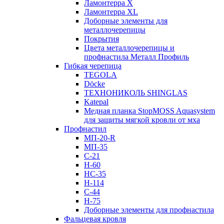
Ламонтерра X
Ламонтерра XL
Доборные элементы для
металлочерепицы
Покрытия
Цвета металлочерепицы и
профнастила Металл Профиль
Гибкая черепица
TEGOLA
Döcke
ТЕХНОНИКОЛЬ SHINGLAS
Katepal
Медная планка StopMOSS Aquasystem
для защиты мягкой кровли от мха
Профнастил
МП-20-R
МП-35
С-21
Н-60
НС-35
Н-114
С-44
Н-75
Доборные элементы для профнастила
Фальцевая кровля