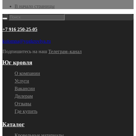
В начало страницы
+7 916 250-25-05
kolomna@yugkrovlya.ru
Подпишитесь на наш
Телеграм–канал
Юг кровля
О компании
Услуги
Вакансии
Дилерам
Отзывы
Где купить
Каталог
Кровельные материалы