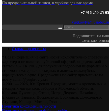
По предварительной записи, в удобное для вас время
+7 916 250-25-05
yugkrovlya@yandex.ru
Подпишитесь на наш
Телеграм–канал
Старая версия сайта
* Вся информация на сайте носит исключительно справочный
характер и не является публичной офертой, определяемой
статьей 437 ГК РФ. Для получения подробной информации о
стоимости материалов, скидках и акциях, пожалуйста,
обращайтесь в офис. Предложения по сайту присылайте на
почту admin@yugkrovlya.ru
© 2001 — 2026, Юг Кровля. Продажи, монтаж кровельных и
фасадных материалов, заборов в Московской области:
Коломна, Луховицы, Озеры, Истра, Дедовск, Нахабино,
Егорьевск, Зарайск, Воскресенск, Бронницы, Домодедово,
Ступино, Кашира. Москва, Рязань.
Политика конфиденциальности
Политика в отношении файлов cookie