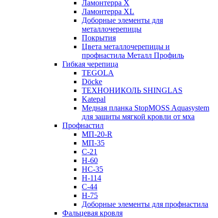
Ламонтерра X
Ламонтерра XL
Доборные элементы для
металлочерепицы
Покрытия
Цвета металлочерепицы и
профнастила Металл Профиль
Гибкая черепица
TEGOLA
Döcke
ТЕХНОНИКОЛЬ SHINGLAS
Katepal
Медная планка StopMOSS Aquasystem
для защиты мягкой кровли от мха
Профнастил
МП-20-R
МП-35
С-21
Н-60
НС-35
Н-114
С-44
Н-75
Доборные элементы для профнастила
Фальцевая кровля