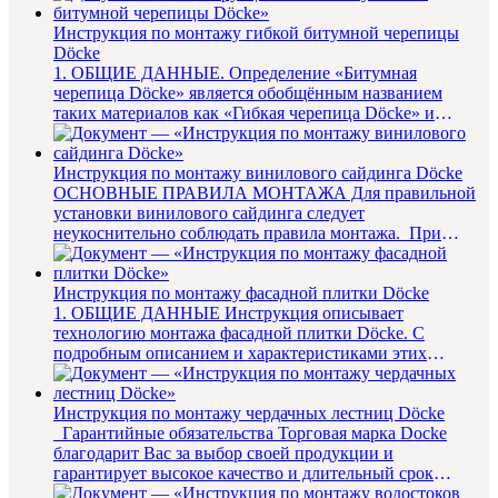
Инструкция по монтажу гибкой битумной черепицы
Döcke
1. ОБЩИЕ ДАННЫЕ. Определение «Битумная
черепица Döcke» является обобщённым названием
таких материалов как «Гибкая черепица Döcke» и
«Многослойная чере...
Инструкция по монтажу винилового сайдинга Döcke
ОСНОВНЫЕ ПРАВИЛА МОНТАЖА Для правильной
установки винилового сайдинга следует
неукоснительно соблюдать правила монтажа. При
установке сайдинга пользуйтесь ...
Инструкция по монтажу фасадной плитки Döcke
1. ОБЩИЕ ДАННЫЕ Инструкция описывает
технологию монтажа фасадной плитки Döcke. С
подробным описанием и характеристиками этих
материалов можно ознакоми...
Инструкция по монтажу чердачных лестниц Döcke
Гарантийные обязательства Торговая марка Docke
благодарит Вас за выбор своей продукции и
гарантирует высокое качество и длительный срок
службы, ...