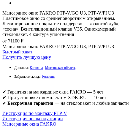
Мансардное окно FAKRO PTP-V/GO U3, PTP-V/PI U3
Пластиковое окно со среднеповоротным открыванием.
Ламинированное покрытие под дерево — «золотой дуб»,
«сосна». Вентиляционный клапан V35. Однокамерный
стеклопакет. 4 контура уплотнения
от 71100 ₽
Мансардное окно FAKRO PTP-V/GO U3, PTP-V/PI U3
Быстрый заказ
Получить лучшую цену
Доставка:
Коломна
|
Московская область
Забрать со склада:
Коломна
✔ Гарантия на мансардные окна FAKRO — 5 лет
✔ При установке с комплектом XDK-RU — 10 лет
✔
Бессрочная гарантия
— на стеклопакет и любые запчасти
Инструкция по монтажу PTP-V
Инструкция по эксплуатации
Мансардные окна FAKRO