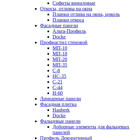
Софиты виниловые
Откосы, отливы на окна
Планки отлива на окна, цоколь
Планки откоса
Фасадные панели
Альта-Профиль
Docke
Профнастил стеновой
МП-10
МП-18
МП-20
МП-35
С-8
НС-35
С-21
С-44
Н-60
Линеарные панели
Фасадная плитка
Hauberk
Docke
Фальцевые панели
Доборные элементы для фальцевых
панелей
Профиль Декоративный