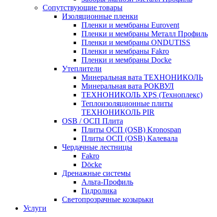
Сопутствующие товары
Изоляционные пленки
Пленки и мембраны Eurovent
Пленки и мембраны Металл Профиль
Пленки и мембраны ONDUTISS
Пленки и мембраны Fakro
Пленки и мембраны Docke
Утеплители
Минеральная вата ТЕХНОНИКОЛЬ
Минеральная вата РОКВУЛ
ТЕХНОНИКОЛЬ XPS (Техноплекс)
Теплоизоляционные плиты
ТЕХНОНИКОЛЬ PIR
OSB / ОСП Плита
Плиты ОСП (OSB) Kronospan
Плиты ОСП (OSB) Калевала
Чердачные лестницы
Fakro
Döcke
Дренажные системы
Альта-Профиль
Гидролика
Светопрозрачные козырьки
Услуги