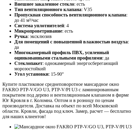
Внешнее закаленное стекло
: есть
Тип вентиляционного клапана
: V35
Пропускная способность вентиляционного клапана
:
до 41 м³/час
Система уплотнителей
: 4
Микропроветривание
: есть
Ручка
: эксклюзив
Для помещений с повышенной влажностью воздуха
:
да
Многокамерный профиль ПВХ, усиленный
оцинкованными стальными профилями
: да
Стеклопакет
: однокамерный энергосберегающий
морозостойкий
Угол установки
: 15-90°
Купите пластиковое среднеповоротное мансардное окно
FAKRO PTP-V/GO U3, PTP-V/PI U3 с ламинированным
покрытием под дерево и вентиляционным клапаном в фирме
Юг Кровля в г. Коломна. Оптом и в розницу по ценам
производителя. Доставка на объект по всей Московской
области. Кровли, фасада под ключ. Замер, расчет — бесплатно
для наших клиентов!