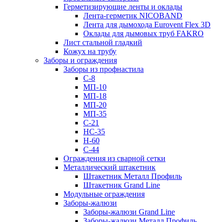
Герметизирующие ленты и оклады
Лента-герметик NICOBAND
Лента для дымохода Eurovent Flex 3D
Оклады для дымовых труб FAKRO
Лист стальной гладкий
Кожух на трубу
Заборы и ограждения
Заборы из профнастила
С-8
МП-10
МП-18
МП-20
МП-35
С-21
НС-35
Н-60
С-44
Ограждения из сварной сетки
Металлический штакетник
Штакетник Металл Профиль
Штакетник Grand Line
Модульные ограждения
Заборы-жалюзи
Заборы-жалюзи Grand Line
Заборы-жалюзи Металл Профиль