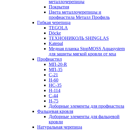
металлочерепицы
Покрытия
Цвета металлочерепицы и
профнастила Металл Профиль
Гибкая черепица
TEGOLA
Döcke
ТЕХНОНИКОЛЬ SHINGLAS
Katepal
Медная планка StopMOSS Aquasystem
для защиты мягкой кровли от мха
Профнастил
МП-20-R
МП-35
С-21
Н-60
НС-35
Н-114
С-44
Н-75
Доборные элементы для профнастила
Фальцевая кровля
Доборные элементы для фальцевой
кровли
Натуральная черепица