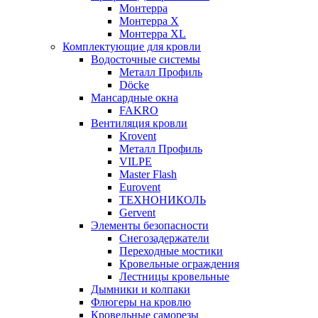
Монтерра
Монтерра X
Монтерра XL
Комплектующие для кровли
Водосточные системы
Металл Профиль
Döcke
Мансардные окна
FAKRO
Вентиляция кровли
Krovent
Металл Профиль
VILPE
Master Flash
Eurovent
ТЕХНОНИКОЛЬ
Gervent
Элементы безопасности
Снегозадержатели
Переходные мостики
Кровельные ограждения
Лестницы кровельные
Дымники и колпаки
Флюгеры на кровлю
Кровельные саморезы