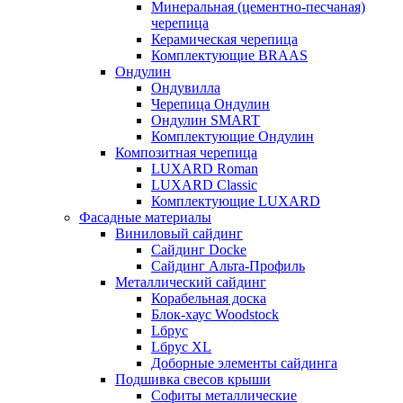
Минеральная (цементно-песчаная)
черепица
Керамическая черепица
Комплектующие BRAAS
Ондулин
Ондувилла
Черепица Ондулин
Ондулин SMART
Комплектующие Ондулин
Композитная черепица
LUXARD Roman
LUXARD Classic
Комплектующие LUXARD
Фасадные материалы
Виниловый сайдинг
Сайдинг Docke
Сайдинг Альта-Профиль
Металлический сайдинг
Корабельная доска
Блок-хаус Woodstock
Lбрус
Lбрус XL
Доборные элементы сайдинга
Подшивка свесов крыши
Софиты металлические