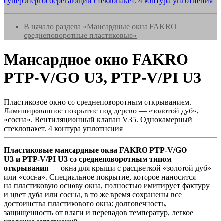
суперэнергосберегающий стеклопакет. 4 контура уплотнения
В начало раздела «Мансардные окна FAKRO
среднеповоротные пластиковые»
Мансардное окно FAKRO
PTP-V/GO U3, PTP-V/PI U3
Пластиковое окно со среднеповоротным открыванием.
Ламинированное покрытие под дерево — «золотой дуб»,
«сосна». Вентиляционный клапан V35. Однокамерный
стеклопакет. 4 контура уплотнения
Пластиковые мансардные окна FAKRO PTP-V/GO
U3 и PTP-V/PI U3 со среднеповоротным типом
открывания
— окна для крыши с расцветкой «золотой дуб»
или «сосна». Специальное покрытие, которое наносится
на пластиковую основу окна, полностью имитирует фактуру
и цвет дуба или сосны, в то же время сохранены все
достоинства пластикового окна: долговечность,
защищенность от влаги и перепадов температур, легкое