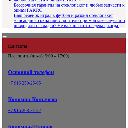
Бессрочная гарантия на стеклопакет и любые запчасти к
окнам FAKRO
Ваш ребенок играл в футбол и разбил стеклопакет
мансардного окна или строители при монтаже случайно
повредили накладки? Не важно кто это сделал, когда и
как! Стеклоп...
Контакты
Позвонить (
пн-сб: 9:00 – 17:00)
Основной телефон
+7 916 250-25-05
Коломна-Колычево
+7 916 208-31-82
Коломна-Щурово