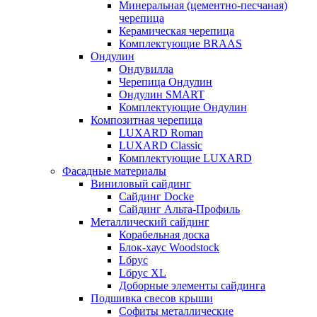
Минеральная (цементно-песчаная)
черепица
Керамическая черепица
Комплектующие BRAAS
Ондулин
Ондувилла
Черепица Ондулин
Ондулин SMART
Комплектующие Ондулин
Композитная черепица
LUXARD Roman
LUXARD Classic
Комплектующие LUXARD
Фасадные материалы
Виниловый сайдинг
Сайдинг Docke
Сайдинг Альта-Профиль
Металлический сайдинг
Корабельная доска
Блок-хаус Woodstock
Lбрус
Lбрус XL
Доборные элементы сайдинга
Подшивка свесов крыши
Софиты металлические