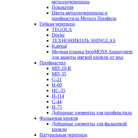
металлочерепицы
Покрытия
Цвета металлочерепицы и
профнастила Металл Профиль
Гибкая черепица
TEGOLA
Döcke
ТЕХНОНИКОЛЬ SHINGLAS
Katepal
Медная планка StopMOSS Aquasystem
для защиты мягкой кровли от мха
Профнастил
МП-20-R
МП-35
С-21
Н-60
НС-35
Н-114
С-44
Н-75
Доборные элементы для профнастила
Фальцевая кровля
Доборные элементы для фальцевой
кровли
Натуральная черепица