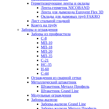
Герметизирующие ленты и оклады
Лента-герметик NICOBAND
Лента для дымохода Eurovent Flex 3D
Оклады для дымовых труб FAKRO
Лист стальной гладкий
Кожух на трубу
Заборы и ограждения
Заборы из профнастила
С-8
МП-10
МП-18
МП-20
МП-35
С-21
НС-35
Н-60
С-44
Ограждения из сварной сетки
Металлический штакетник
Штакетник Металл Профиль
Штакетник Grand Line
Модульные ограждения
Заборы-жалюзи
Заборы-жалюзи Grand Line
Заборы-жалюзи Металл Профиль