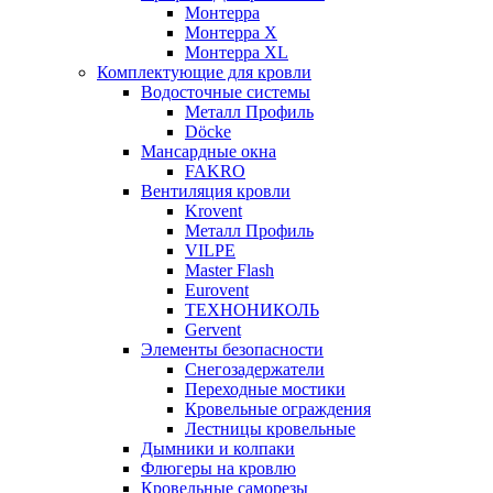
Монтерра
Монтерра X
Монтерра XL
Комплектующие для кровли
Водосточные системы
Металл Профиль
Döcke
Мансардные окна
FAKRO
Вентиляция кровли
Krovent
Металл Профиль
VILPE
Master Flash
Eurovent
ТЕХНОНИКОЛЬ
Gervent
Элементы безопасности
Снегозадержатели
Переходные мостики
Кровельные ограждения
Лестницы кровельные
Дымники и колпаки
Флюгеры на кровлю
Кровельные саморезы