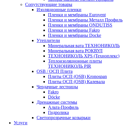
Сопутствующие товары
Изоляционные пленки
Пленки и мембраны Eurovent
Пленки и мембраны Металл Профиль
Пленки и мембраны ONDUTISS
Пленки и мембраны Fakro
Пленки и мембраны Docke
Утеплители
Минеральная вата ТЕХНОНИКОЛЬ
Минеральная вата РОКВУЛ
ТЕХНОНИКОЛЬ XPS (Техноплекс)
Теплоизоляционные плиты
ТЕХНОНИКОЛЬ PIR
OSB / ОСП Плита
Плиты ОСП (OSB) Kronospan
Плиты ОСП (OSB) Калевала
Чердачные лестницы
Fakro
Döcke
Дренажные системы
Альта-Профиль
Гидролика
Светопрозрачные козырьки
Услуги