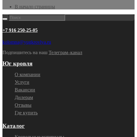
В начало страницы
+7 916 250-25-05
kolomna@yugkrovlya.ru
Подпишитесь на наш
Телеграм–канал
Юг кровля
О компании
Услуги
Вакансии
Дилерам
Отзывы
Где купить
Каталог
Кровельные материалы