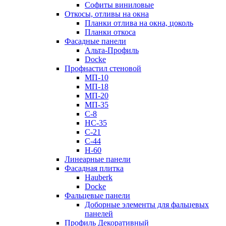
Софиты виниловые
Откосы, отливы на окна
Планки отлива на окна, цоколь
Планки откоса
Фасадные панели
Альта-Профиль
Docke
Профнастил стеновой
МП-10
МП-18
МП-20
МП-35
С-8
НС-35
С-21
С-44
Н-60
Линеарные панели
Фасадная плитка
Hauberk
Docke
Фальцевые панели
Доборные элементы для фальцевых
панелей
Профиль Декоративный