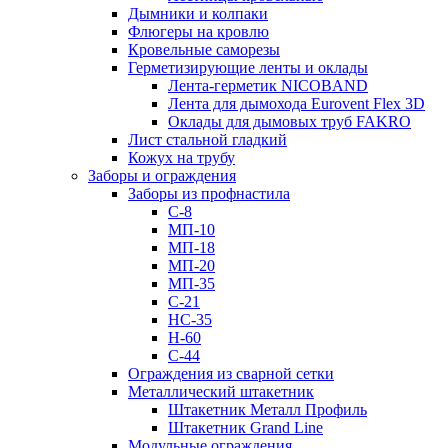
Дымники и колпаки
Флюгеры на кровлю
Кровельные саморезы
Герметизирующие ленты и оклады
Лента-герметик NICOBAND
Лента для дымохода Eurovent Flex 3D
Оклады для дымовых труб FAKRO
Лист стальной гладкий
Кожух на трубу
Заборы и ограждения
Заборы из профнастила
С-8
МП-10
МП-18
МП-20
МП-35
С-21
НС-35
Н-60
С-44
Ограждения из сварной сетки
Металлический штакетник
Штакетник Металл Профиль
Штакетник Grand Line
Модульные ограждения