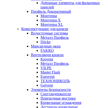
Доборные элементы для фальцевых
панелей
Профиль Декоративный
Монтерра
Монтерра X
Монтерра XL
Комплектующие для кровли
Водосточные системы
Металл Профиль
Döcke
Мансардные окна
FAKRO
Вентиляция кровли
Krovent
Металл Профиль
VILPE
Master Flash
Eurovent
ТЕХНОНИКОЛЬ
Gervent
Элементы безопасности
Снегозадержатели
Переходные мостики
Кровельные ограждения
Лестницы кровельные