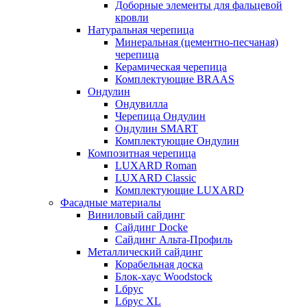
Доборные элементы для фальцевой
кровли
Натуральная черепица
Минеральная (цементно-песчаная)
черепица
Керамическая черепица
Комплектующие BRAAS
Ондулин
Ондувилла
Черепица Ондулин
Ондулин SMART
Комплектующие Ондулин
Композитная черепица
LUXARD Roman
LUXARD Classic
Комплектующие LUXARD
Фасадные материалы
Виниловый сайдинг
Сайдинг Docke
Сайдинг Альта-Профиль
Металлический сайдинг
Корабельная доска
Блок-хаус Woodstock
Lбрус
Lбрус XL