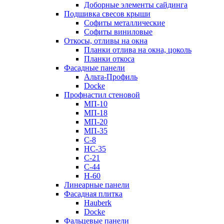
Доборные элементы сайдинга
Подшивка свесов крыши
Софиты металлические
Софиты виниловые
Откосы, отливы на окна
Планки отлива на окна, цоколь
Планки откоса
Фасадные панели
Альта-Профиль
Docke
Профнастил стеновой
МП-10
МП-18
МП-20
МП-35
С-8
НС-35
С-21
С-44
Н-60
Линеарные панели
Фасадная плитка
Hauberk
Docke
Фальцевые панели