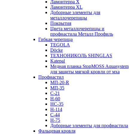
Ламонтерра X
Ламонтерра XL
Доборные элементы для
металлочерепицы
Покрытия
Цвета металлочерепицы и
профнастила Металл Профиль
Гибкая черепица
TEGOLA
Döcke
ТЕХНОНИКОЛЬ SHINGLAS
Katepal
Медная планка StopMOSS Aquasystem
для защиты мягкой кровли от мха
Профнастил
МП-20-R
МП-35
С-21
Н-60
НС-35
Н-114
С-44
Н-75
Доборные элементы для профнастила
Фальцевая кровля