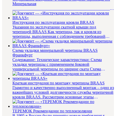
Минеральная
__________________________________________________
6 1.2 Керамическая ________________...
Инструкция по эксплуатации кровли BRAAS
Указания по эксплуатации скатной крыши под
черепицей BRAAS Как черепица, так и кровля из
черепицы, выполненная с соблюдением требований
BRAAS, не требует ухода в пр...
Схема укладки минеральной черепицы BRAAS
Франкфурт
Содержание: Технические характеристики: Схема
укладки черепицы с применением боковой
универсальной черепицы по ширине ската Схема
укладки черепицы с применением б...
Краткая инструкция по монтажу черепицы BRAAS
Грамотно и качественно выполненный монтаж – одно из
важнейших условий долговечности службы черепичной
кровли BRAAS. Рассмотрим основные этапы
обустройства теплой кры...
ТЕРЕМОК Рекомендации по теплоизоляции
В 1995 в России были приняты новые требования к