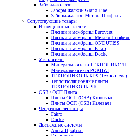
Заборы-жалюзи
Заборы-жалюзи Grand Line
Заборы-жалюзи Металл Профиль
Сопутствующие товары
Изоляционные пленки
Пленки и мембраны Eurovent
Пленки и мембраны Металл Профиль
Пленки и мембраны ONDUTISS
Пленки и мембраны Fakro
Пленки и мембраны Docke
Утеплители
Минеральная вата ТЕХНОНИКОЛЬ
Минеральная вата РОКВУЛ
ТЕХНОНИКОЛЬ XPS (Техноплекс)
Теплоизоляционные плиты
ТЕХНОНИКОЛЬ PIR
OSB / ОСП Плита
Плиты ОСП (OSB) Kronospan
Плиты ОСП (OSB) Калевала
Чердачные лестницы
Fakro
Döcke
Дренажные системы
Альта-Профиль
Гидролика