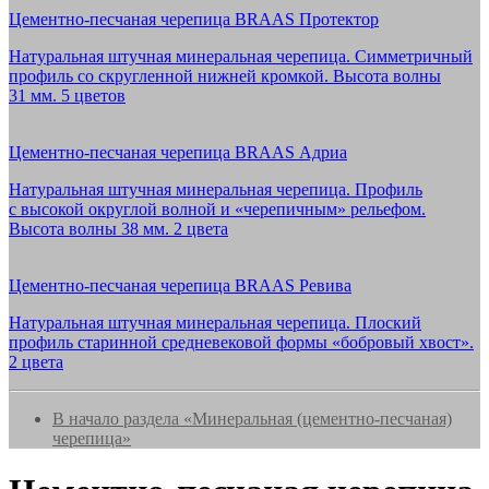
Цементно-песчаная черепица BRAAS Протектор
Натуральная штучная минеральная черепица. Симметричный
профиль со скругленной нижней кромкой. Высота волны
31 мм. 5 цветов
Цементно-песчаная черепица BRAAS Адриа
Натуральная штучная минеральная черепица. Профиль
с высокой округлой волной и «черепичным» рельефом.
Высота волны 38 мм. 2 цвета
Цементно-песчаная черепица BRAAS Ревива
Натуральная штучная минеральная черепица. Плоский
профиль старинной средневековой формы «бобровый хвост».
2 цвета
В начало раздела «Минеральная (цементно-песчаная)
черепица»