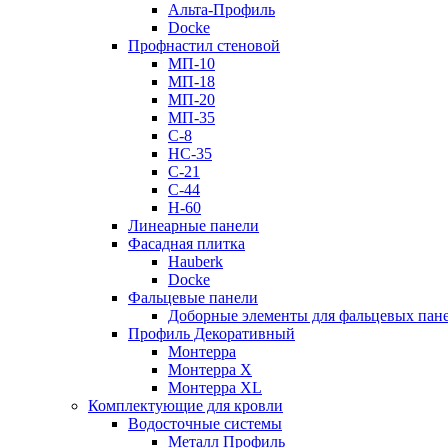
Альта-Профиль
Docke
Профнастил стеновой
МП-10
МП-18
МП-20
МП-35
С-8
НС-35
С-21
С-44
Н-60
Линеарные панели
Фасадная плитка
Hauberk
Docke
Фальцевые панели
Доборные элементы для фальцевых пан
Профиль Декоративный
Монтерра
Монтерра X
Монтерра XL
Комплектующие для кровли
Водосточные системы
Металл Профиль