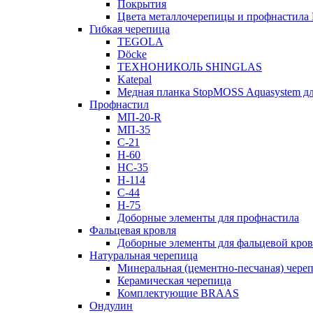
Покрытия
Цвета металлочерепицы и профнастила
Гибкая черепица
TEGOLA
Döcke
ТЕХНОНИКОЛЬ SHINGLAS
Katepal
Медная планка StopMOSS Aquasystem дл
Профнастил
МП-20-R
МП-35
С-21
Н-60
НС-35
Н-114
С-44
Н-75
Доборные элементы для профнастила
Фальцевая кровля
Доборные элементы для фальцевой кро
Натуральная черепица
Минеральная (цементно-песчаная) чере
Керамическая черепица
Комплектующие BRAAS
Ондулин