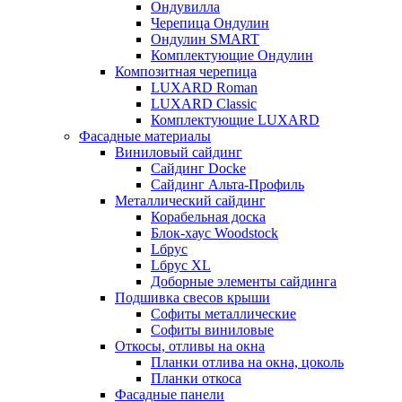
Ондувилла
Черепица Ондулин
Ондулин SMART
Комплектующие Ондулин
Композитная черепица
LUXARD Roman
LUXARD Classic
Комплектующие LUXARD
Фасадные материалы
Виниловый сайдинг
Сайдинг Docke
Сайдинг Альта-Профиль
Металлический сайдинг
Корабельная доска
Блок-хаус Woodstock
Lбрус
Lбрус XL
Доборные элементы сайдинга
Подшивка свесов крыши
Софиты металлические
Софиты виниловые
Откосы, отливы на окна
Планки отлива на окна, цоколь
Планки откоса
Фасадные панели