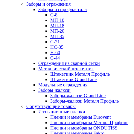
Заборы и ограждения
Заборы из профнастила
С-8
МП-10
МП-18
МП-20
МП-35
С-21
НС-35
Н-60
С-44
Ограждения из сварной сетки
Металлический штакетник
Штакетник Металл Профиль
Штакетник Grand Line
Модульные ограждения
Заборы-жалюзи
Заборы-жалюзи Grand Line
Заборы-жалюзи Металл Профиль
Сопутствующие товары
Изоляционные пленки
Пленки и мембраны Eurovent
Пленки и мембраны Металл Профиль
Пленки и мембраны ONDUTISS
Пленки и мембраны Fakro