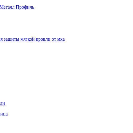
 Металл Профиль
я защиты мягкой кровли от мха
вли
пица