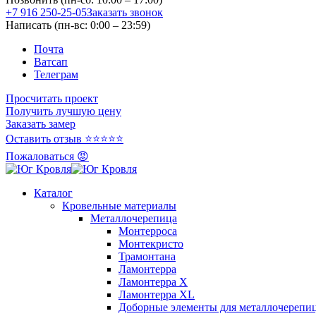
+7 916 250-25-05
Заказать звонок
Написать (пн-вс: 0:00 – 23:59)
Почта
Ватсап
Телеграм
Просчитать проект
Получить лучшую цену
Заказать замер
Оставить отзыв ⭐⭐⭐⭐⭐
Пожаловаться 😡
Каталог
Кровельные материалы
Металлочерепица
Монтерроса
Монтекристо
Трамонтана
Ламонтерра
Ламонтерра X
Ламонтерра XL
Доборные элементы для металлочерепи