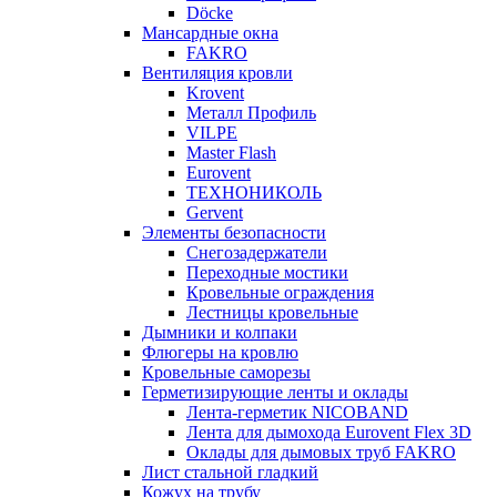
Döcke
Мансардные окна
FAKRO
Вентиляция кровли
Krovent
Металл Профиль
VILPE
Master Flash
Eurovent
ТЕХНОНИКОЛЬ
Gervent
Элементы безопасности
Снегозадержатели
Переходные мостики
Кровельные ограждения
Лестницы кровельные
Дымники и колпаки
Флюгеры на кровлю
Кровельные саморезы
Герметизирующие ленты и оклады
Лента-герметик NICOBAND
Лента для дымохода Eurovent Flex 3D
Оклады для дымовых труб FAKRO
Лист стальной гладкий
Кожух на трубу