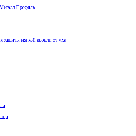
 Металл Профиль
я защиты мягкой кровли от мха
вли
пица