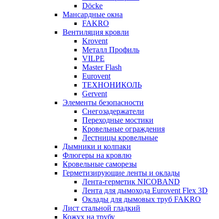
Döcke
Мансардные окна
FAKRO
Вентиляция кровли
Krovent
Металл Профиль
VILPE
Master Flash
Eurovent
ТЕХНОНИКОЛЬ
Gervent
Элементы безопасности
Снегозадержатели
Переходные мостики
Кровельные ограждения
Лестницы кровельные
Дымники и колпаки
Флюгеры на кровлю
Кровельные саморезы
Герметизирующие ленты и оклады
Лента-герметик NICOBAND
Лента для дымохода Eurovent Flex 3D
Оклады для дымовых труб FAKRO
Лист стальной гладкий
Кожух на трубу