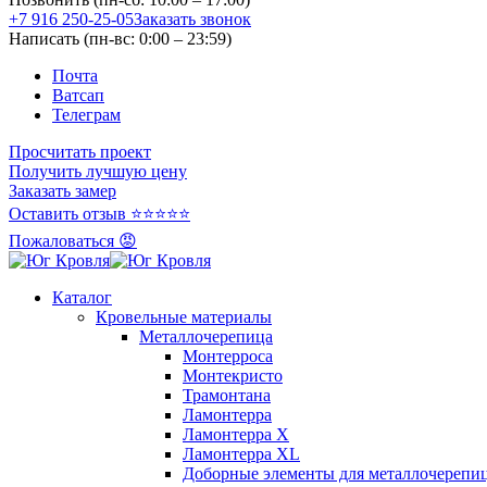
+7 916 250-25-05
Заказать звонок
Написать (пн-вс: 0:00 – 23:59)
Почта
Ватсап
Телеграм
Просчитать проект
Получить лучшую цену
Заказать замер
Оставить отзыв ⭐⭐⭐⭐⭐
Пожаловаться 😡
Каталог
Кровельные материалы
Металлочерепица
Монтерроса
Монтекристо
Трамонтана
Ламонтерра
Ламонтерра X
Ламонтерра XL
Доборные элементы для металлочерепи