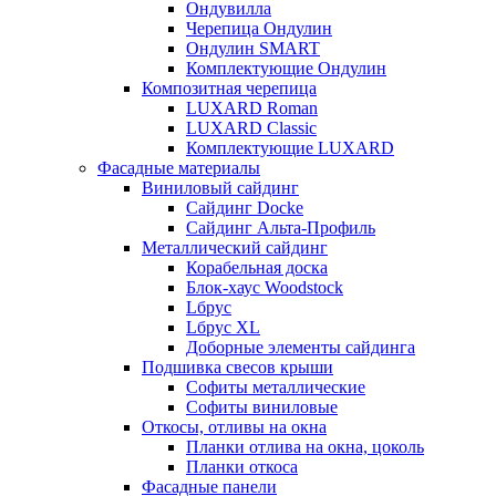
Ондувилла
Черепица Ондулин
Ондулин SMART
Комплектующие Ондулин
Композитная черепица
LUXARD Roman
LUXARD Classic
Комплектующие LUXARD
Фасадные материалы
Виниловый сайдинг
Сайдинг Docke
Сайдинг Альта-Профиль
Металлический сайдинг
Корабельная доска
Блок-хаус Woodstock
Lбрус
Lбрус XL
Доборные элементы сайдинга
Подшивка свесов крыши
Софиты металлические
Софиты виниловые
Откосы, отливы на окна
Планки отлива на окна, цоколь
Планки откоса
Фасадные панели