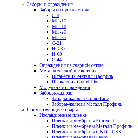
Заборы и ограждения
Заборы из профнастила
С-8
МП-10
МП-18
МП-20
МП-35
С-21
НС-35
Н-60
С-44
Ограждения из сварной сетки
Металлический штакетник
Штакетник Металл Профиль
Штакетник Grand Line
Модульные ограждения
Заборы-жалюзи
Заборы-жалюзи Grand Line
Заборы-жалюзи Металл Профиль
Сопутствующие товары
Изоляционные пленки
Пленки и мембраны Eurovent
Пленки и мембраны Металл Профиль
Пленки и мембраны ONDUTISS
Пленки и мембраны Fakro