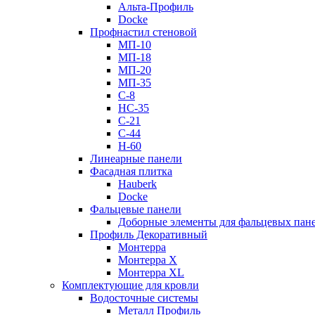
Альта-Профиль
Docke
Профнастил стеновой
МП-10
МП-18
МП-20
МП-35
С-8
НС-35
С-21
С-44
Н-60
Линеарные панели
Фасадная плитка
Hauberk
Docke
Фальцевые панели
Доборные элементы для фальцевых пан
Профиль Декоративный
Монтерра
Монтерра X
Монтерра XL
Комплектующие для кровли
Водосточные системы
Металл Профиль