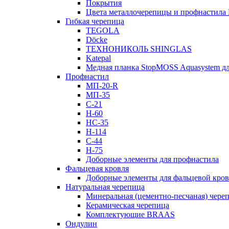
Покрытия
Цвета металлочерепицы и профнастила
Гибкая черепица
TEGOLA
Döcke
ТЕХНОНИКОЛЬ SHINGLAS
Katepal
Медная планка StopMOSS Aquasystem дл
Профнастил
МП-20-R
МП-35
С-21
Н-60
НС-35
Н-114
С-44
Н-75
Доборные элементы для профнастила
Фальцевая кровля
Доборные элементы для фальцевой кро
Натуральная черепица
Минеральная (цементно-песчаная) чере
Керамическая черепица
Комплектующие BRAAS
Ондулин