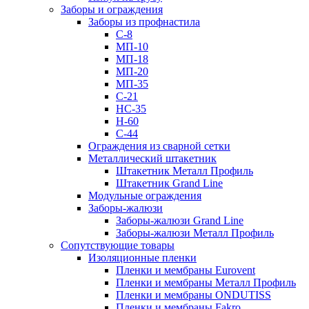
Заборы и ограждения
Заборы из профнастила
С-8
МП-10
МП-18
МП-20
МП-35
С-21
НС-35
Н-60
С-44
Ограждения из сварной сетки
Металлический штакетник
Штакетник Металл Профиль
Штакетник Grand Line
Модульные ограждения
Заборы-жалюзи
Заборы-жалюзи Grand Line
Заборы-жалюзи Металл Профиль
Сопутствующие товары
Изоляционные пленки
Пленки и мембраны Eurovent
Пленки и мембраны Металл Профиль
Пленки и мембраны ONDUTISS
Пленки и мембраны Fakro