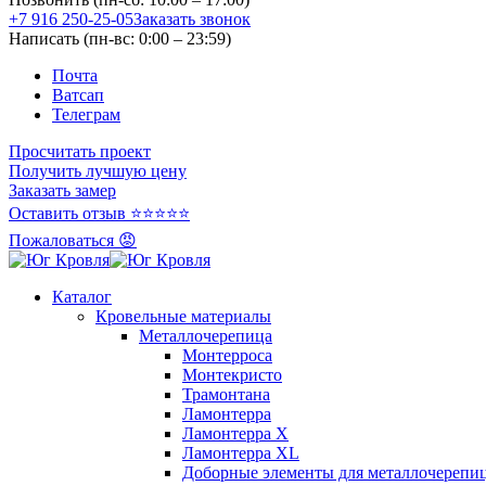
+7 916 250-25-05
Заказать звонок
Написать (пн-вс: 0:00 – 23:59)
Почта
Ватсап
Телеграм
Просчитать проект
Получить лучшую цену
Заказать замер
Оставить отзыв ⭐⭐⭐⭐⭐
Пожаловаться 😡
Каталог
Кровельные материалы
Металлочерепица
Монтерроса
Монтекристо
Трамонтана
Ламонтерра
Ламонтерра X
Ламонтерра XL
Доборные элементы для металлочерепи