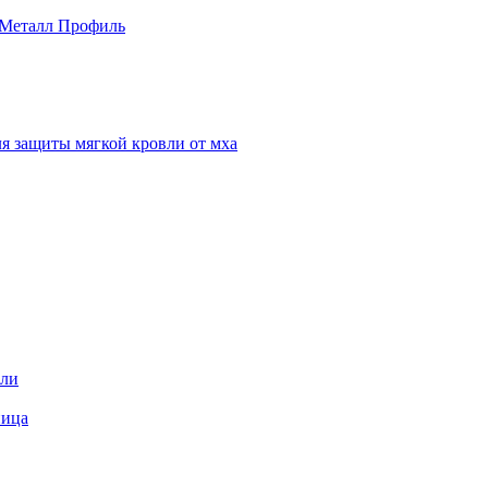
 Металл Профиль
я защиты мягкой кровли от мха
вли
пица