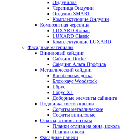
Ондувилла
Черепица Ондулин
Ондулин SMART
Комплектующие Ондулин
Композитная черепица
LUXARD Roman
LUXARD Classic
Комплектующие LUXARD
Фасадные материалы
Виниловый сайдинг
Сайдинг Docke
Сайдинг Альта-Профиль
Металлический сайдинг
Корабельная доска
Блок-хаус Woodstock
Lбрус
Lбрус XL
Доборные элементы сайдинга
Подшивка свесов крыши
Софиты металлические
Софиты виниловые
Откосы, отливы на окна
Планки отлива на окна, цоколь
Планки откоса
Фасадные панели