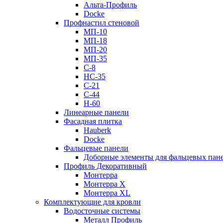
Альта-Профиль
Docke
Профнастил стеновой
МП-10
МП-18
МП-20
МП-35
С-8
НС-35
С-21
С-44
Н-60
Линеарные панели
Фасадная плитка
Hauberk
Docke
Фальцевые панели
Доборные элементы для фальцевых пан
Профиль Декоративный
Монтерра
Монтерра X
Монтерра XL
Комплектующие для кровли
Водосточные системы
Металл Профиль