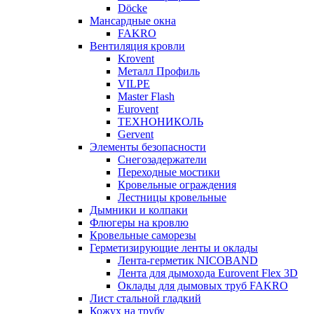
Döcke
Мансардные окна
FAKRO
Вентиляция кровли
Krovent
Металл Профиль
VILPE
Master Flash
Eurovent
ТЕХНОНИКОЛЬ
Gervent
Элементы безопасности
Снегозадержатели
Переходные мостики
Кровельные ограждения
Лестницы кровельные
Дымники и колпаки
Флюгеры на кровлю
Кровельные саморезы
Герметизирующие ленты и оклады
Лента-герметик NICOBAND
Лента для дымохода Eurovent Flex 3D
Оклады для дымовых труб FAKRO
Лист стальной гладкий
Кожух на трубу