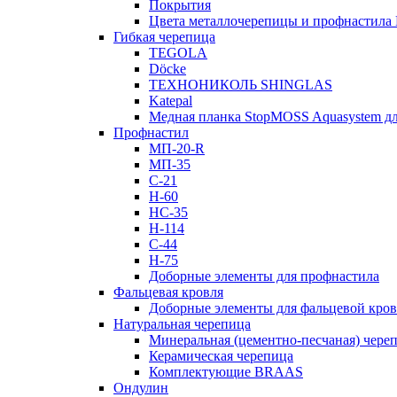
Покрытия
Цвета металлочерепицы и профнастила
Гибкая черепица
TEGOLA
Döcke
ТЕХНОНИКОЛЬ SHINGLAS
Katepal
Медная планка StopMOSS Aquasystem дл
Профнастил
МП-20-R
МП-35
С-21
Н-60
НС-35
Н-114
С-44
Н-75
Доборные элементы для профнастила
Фальцевая кровля
Доборные элементы для фальцевой кро
Натуральная черепица
Минеральная (цементно-песчаная) чере
Керамическая черепица
Комплектующие BRAAS
Ондулин