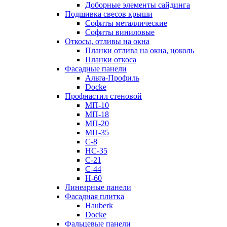
Доборные элементы сайдинга
Подшивка свесов крыши
Софиты металлические
Софиты виниловые
Откосы, отливы на окна
Планки отлива на окна, цоколь
Планки откоса
Фасадные панели
Альта-Профиль
Docke
Профнастил стеновой
МП-10
МП-18
МП-20
МП-35
С-8
НС-35
С-21
С-44
Н-60
Линеарные панели
Фасадная плитка
Hauberk
Docke
Фальцевые панели