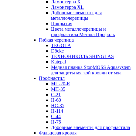
Ламонтерра X
Ламонтерра XL
Доборные элементы для
металлочерепицы
Покрытия
Цвета металлочерепицы и
профнастила Металл Профиль
Гибкая черепица
TEGOLA
Döcke
ТЕХНОНИКОЛЬ SHINGLAS
Katepal
Медная планка StopMOSS Aquasystem
для защиты мягкой кровли от мха
Профнастил
МП-20-R
МП-35
С-21
Н-60
НС-35
Н-114
С-44
Н-75
Доборные элементы для профнастила
Фальцевая кровля