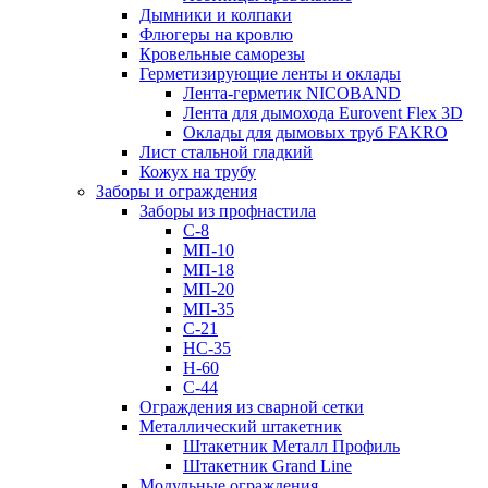
Дымники и колпаки
Флюгеры на кровлю
Кровельные саморезы
Герметизирующие ленты и оклады
Лента-герметик NICOBAND
Лента для дымохода Eurovent Flex 3D
Оклады для дымовых труб FAKRO
Лист стальной гладкий
Кожух на трубу
Заборы и ограждения
Заборы из профнастила
С-8
МП-10
МП-18
МП-20
МП-35
С-21
НС-35
Н-60
С-44
Ограждения из сварной сетки
Металлический штакетник
Штакетник Металл Профиль
Штакетник Grand Line
Модульные ограждения