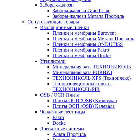
Заборы-жалюзи
Заборы-жалюзи Grand Line
Заборы-жалюзи Металл Профиль
Сопутствующие товары
Изоляционные пленки
Пленки и мембраны Eurovent
Пленки и мембраны Металл Профиль
Пленки и мембраны ONDUTISS
Пленки и мембраны Fakro
Пленки и мембраны Docke
Утеплители
Минеральная вата ТЕХНОНИКОЛЬ
Минеральная вата РОКВУЛ
ТЕХНОНИКОЛЬ XPS (Техноплекс)
Теплоизоляционные плиты
ТЕХНОНИКОЛЬ PIR
OSB / ОСП Плита
Плиты ОСП (OSB) Kronospan
Плиты ОСП (OSB) Калевала
Чердачные лестницы
Fakro
Döcke
Дренажные системы
Альта-Профиль
Гидролика