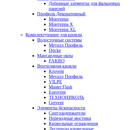
Доборные элементы для фальцевых
панелей
Профиль Декоративный
Монтерра
Монтерра X
Монтерра XL
Комплектующие для кровли
Водосточные системы
Металл Профиль
Döcke
Мансардные окна
FAKRO
Вентиляция кровли
Krovent
Металл Профиль
VILPE
Master Flash
Eurovent
ТЕХНОНИКОЛЬ
Gervent
Элементы безопасности
Снегозадержатели
Переходные мостики
Кровельные ограждения
Лестницы кровельные