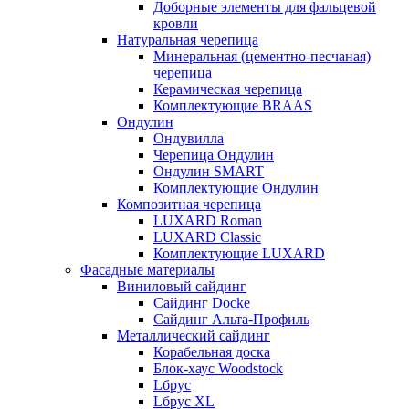
Доборные элементы для фальцевой
кровли
Натуральная черепица
Минеральная (цементно-песчаная)
черепица
Керамическая черепица
Комплектующие BRAAS
Ондулин
Ондувилла
Черепица Ондулин
Ондулин SMART
Комплектующие Ондулин
Композитная черепица
LUXARD Roman
LUXARD Classic
Комплектующие LUXARD
Фасадные материалы
Виниловый сайдинг
Сайдинг Docke
Сайдинг Альта-Профиль
Металлический сайдинг
Корабельная доска
Блок-хаус Woodstock
Lбрус
Lбрус XL