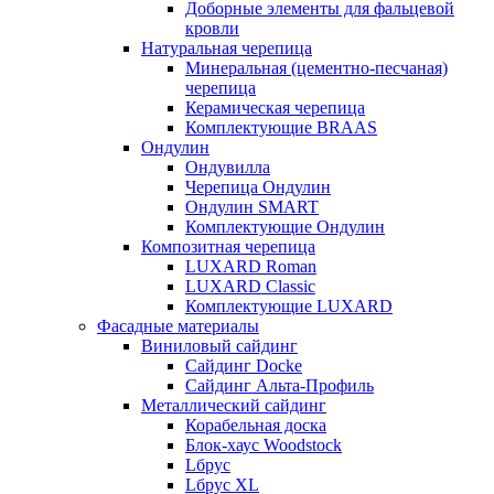
Доборные элементы для фальцевой
кровли
Натуральная черепица
Минеральная (цементно-песчаная)
черепица
Керамическая черепица
Комплектующие BRAAS
Ондулин
Ондувилла
Черепица Ондулин
Ондулин SMART
Комплектующие Ондулин
Композитная черепица
LUXARD Roman
LUXARD Classic
Комплектующие LUXARD
Фасадные материалы
Виниловый сайдинг
Сайдинг Docke
Сайдинг Альта-Профиль
Металлический сайдинг
Корабельная доска
Блок-хаус Woodstock
Lбрус
Lбрус XL