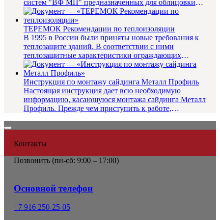
систем "ВФ МП" предназначенных для облицовки
фасадов зданий и дру...
ТЕРЕМОК Рекомендации по теплоизоляции
В 1995 в России были приняты новые требования к
теплозащите зданий. В соответствии с ними
теплозащитные характеристики ограждающих
конструкций повышены в 2,5–3,5 раз...
Инструкция по монтажу сайдинга Металл Профиль
Настоящая инструкция дает всю необходимую
информацию, касающуюся монтажа сайдинга Металл
Профиль. Прежде чем приступить к работе,
внимательно прочитайте данную инстр...
Контакты
Позвонить (
пн-сб: 9:00 – 17:00)
Основной телефон
+7 916 250-25-05