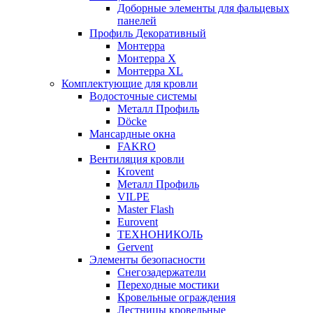
Доборные элементы для фальцевых
панелей
Профиль Декоративный
Монтерра
Монтерра X
Монтерра XL
Комплектующие для кровли
Водосточные системы
Металл Профиль
Döcke
Мансардные окна
FAKRO
Вентиляция кровли
Krovent
Металл Профиль
VILPE
Master Flash
Eurovent
ТЕХНОНИКОЛЬ
Gervent
Элементы безопасности
Снегозадержатели
Переходные мостики
Кровельные ограждения
Лестницы кровельные