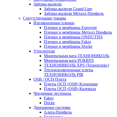
Заборы-жалюзи
Заборы-жалюзи Grand Line
Заборы-жалюзи Металл Профиль
Сопутствующие товары
Изоляционные пленки
Пленки и мембраны Eurovent
Пленки и мембраны Металл Профиль
Пленки и мембраны ONDUTISS
Пленки и мембраны Fakro
Пленки и мембраны Docke
Утеплители
Минеральная вата ТЕХНОНИКОЛЬ
Минеральная вата РОКВУЛ
ТЕХНОНИКОЛЬ XPS (Техноплекс)
Теплоизоляционные плиты
ТЕХНОНИКОЛЬ PIR
OSB / ОСП Плита
Плиты ОСП (OSB) Kronospan
Плиты ОСП (OSB) Калевала
Чердачные лестницы
Fakro
Döcke
Дренажные системы
Альта-Профиль
Гидролика