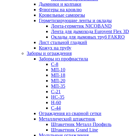
Дымники и колпаки
Флюгеры на кровлю
Кровельные саморезы
Герметизирующие ленты и оклады
Лента-герметик NICOBAND
Лента для дымохода Eurovent Flex 3D
Оклады для дымовых труб FAKRO
Лист стальной гладкий
Кожух на трубу
Заборы и ограждения
Заборы из профнастила
С-8
МП-10
МП-18
МП-20
МП-35
С-21
НС-35
Н-60
С-44
Ограждения из сварной сетки
Металлический штакетник
Штакетник Металл Профиль
Штакетник Grand Line
Модульные ограждения