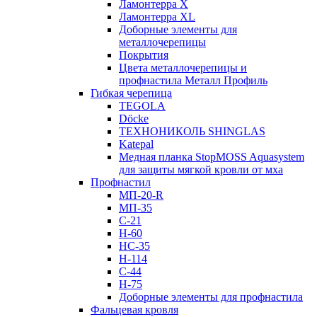
Ламонтерра X
Ламонтерра XL
Доборные элементы для
металлочерепицы
Покрытия
Цвета металлочерепицы и
профнастила Металл Профиль
Гибкая черепица
TEGOLA
Döcke
ТЕХНОНИКОЛЬ SHINGLAS
Katepal
Медная планка StopMOSS Aquasystem
для защиты мягкой кровли от мха
Профнастил
МП-20-R
МП-35
С-21
Н-60
НС-35
Н-114
С-44
Н-75
Доборные элементы для профнастила
Фальцевая кровля