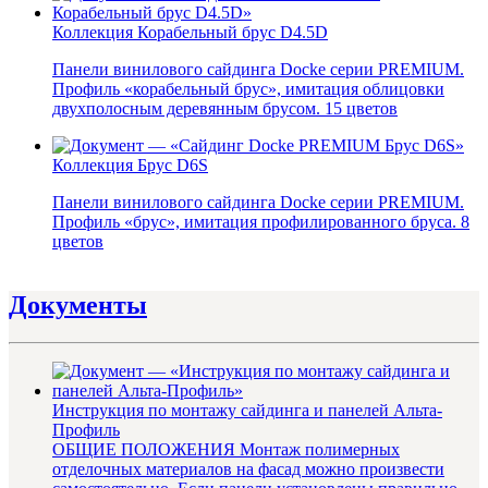
Коллекция Корабельный брус D4.5D
Панели винилового сайдинга Docke серии PREMIUM.
Профиль «корабельный брус», имитация облицовки
двухполосным деревянным брусом. 15 цветов
Коллекция Брус D6S
Панели винилового сайдинга Docke серии PREMIUM.
Профиль «брус», имитация профилированного бруса. 8
цветов
Документы
Инструкция по монтажу сайдинга и панелей Альта-
Профиль
ОБЩИЕ ПОЛОЖЕНИЯ Монтаж полимерных
отделочных материалов на фасад можно произвести