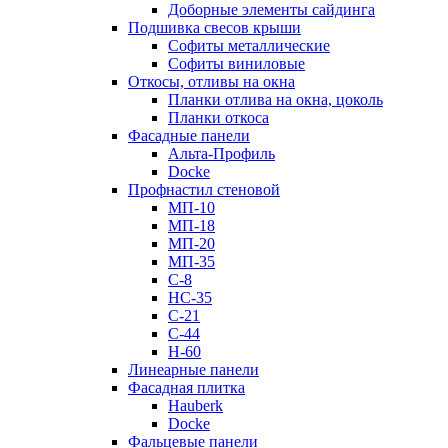
Доборные элементы сайдинга
Подшивка свесов крыши
Софиты металлические
Софиты виниловые
Откосы, отливы на окна
Планки отлива на окна, цоколь
Планки откоса
Фасадные панели
Альта-Профиль
Docke
Профнастил стеновой
МП-10
МП-18
МП-20
МП-35
С-8
НС-35
С-21
С-44
Н-60
Линеарные панели
Фасадная плитка
Hauberk
Docke
Фальцевые панели