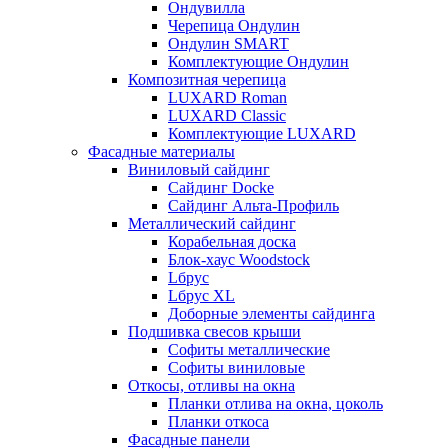
Ондувилла
Черепица Ондулин
Ондулин SMART
Комплектующие Ондулин
Композитная черепица
LUXARD Roman
LUXARD Classic
Комплектующие LUXARD
Фасадные материалы
Виниловый сайдинг
Сайдинг Docke
Сайдинг Альта-Профиль
Металлический сайдинг
Корабельная доска
Блок-хаус Woodstock
Lбрус
Lбрус XL
Доборные элементы сайдинга
Подшивка свесов крыши
Софиты металлические
Софиты виниловые
Откосы, отливы на окна
Планки отлива на окна, цоколь
Планки откоса
Фасадные панели