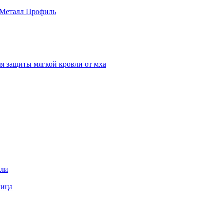
 Металл Профиль
я защиты мягкой кровли от мха
вли
пица