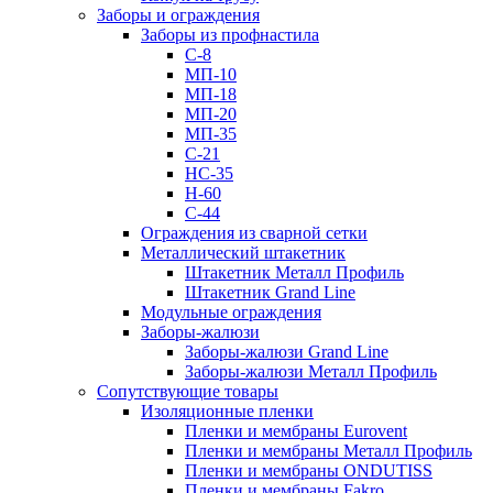
Заборы и ограждения
Заборы из профнастила
С-8
МП-10
МП-18
МП-20
МП-35
С-21
НС-35
Н-60
С-44
Ограждения из сварной сетки
Металлический штакетник
Штакетник Металл Профиль
Штакетник Grand Line
Модульные ограждения
Заборы-жалюзи
Заборы-жалюзи Grand Line
Заборы-жалюзи Металл Профиль
Сопутствующие товары
Изоляционные пленки
Пленки и мембраны Eurovent
Пленки и мембраны Металл Профиль
Пленки и мембраны ONDUTISS
Пленки и мембраны Fakro