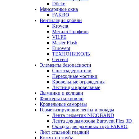
Döcke
Мансардные окна
FAKRO
Вентиляция кровли
Krovent
Металл Профиль
VILPE
Master Flash
Eurovent
ТЕХНОНИКОЛЬ
Gervent
Элементы безопасности
Снегозадержатели
Переходные мостики
Кровельные ограждения
Лестницы кровельные
Дымники и колпаки
Флюгеры на кровлю
Кровельные саморезы
Герметизирующие ленты и оклады
Лента-герметик NICOBAND
Лента для дымохода Eurovent Flex 3D
Оклады для дымовых труб FAKRO
Лист стальной гладкий
Кожух на трубу