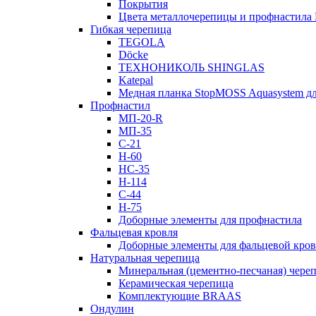
Покрытия
Цвета металлочерепицы и профнастила
Гибкая черепица
TEGOLA
Döcke
ТЕХНОНИКОЛЬ SHINGLAS
Katepal
Медная планка StopMOSS Aquasystem дл
Профнастил
МП-20-R
МП-35
С-21
Н-60
НС-35
Н-114
С-44
Н-75
Доборные элементы для профнастила
Фальцевая кровля
Доборные элементы для фальцевой кро
Натуральная черепица
Минеральная (цементно-песчаная) чере
Керамическая черепица
Комплектующие BRAAS
Ондулин