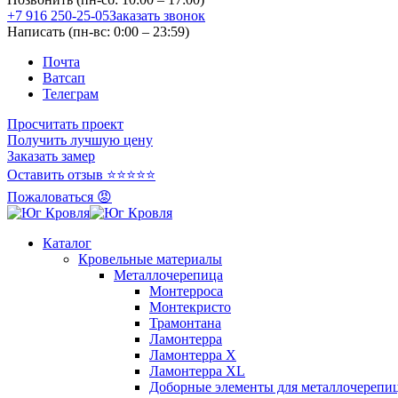
+7 916 250-25-05
Заказать звонок
Написать (пн-вс: 0:00 – 23:59)
Почта
Ватсап
Телеграм
Просчитать проект
Получить лучшую цену
Заказать замер
Оставить отзыв ⭐⭐⭐⭐⭐
Пожаловаться 😡
Каталог
Кровельные материалы
Металлочерепица
Монтерроса
Монтекристо
Трамонтана
Ламонтерра
Ламонтерра X
Ламонтерра XL
Доборные элементы для металлочерепи