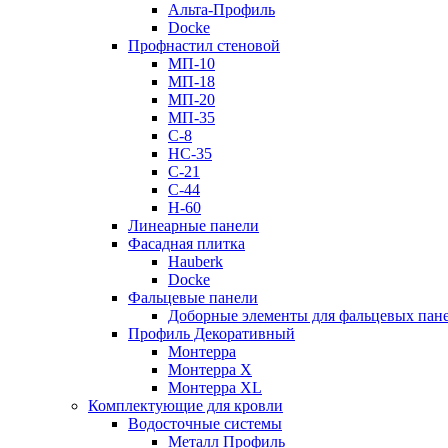
Альта-Профиль
Docke
Профнастил стеновой
МП-10
МП-18
МП-20
МП-35
С-8
НС-35
С-21
С-44
Н-60
Линеарные панели
Фасадная плитка
Hauberk
Docke
Фальцевые панели
Доборные элементы для фальцевых пан
Профиль Декоративный
Монтерра
Монтерра X
Монтерра XL
Комплектующие для кровли
Водосточные системы
Металл Профиль