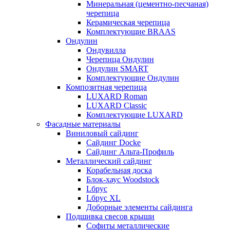
Минеральная (цементно-песчаная)
черепица
Керамическая черепица
Комплектующие BRAAS
Ондулин
Ондувилла
Черепица Ондулин
Ондулин SMART
Комплектующие Ондулин
Композитная черепица
LUXARD Roman
LUXARD Classic
Комплектующие LUXARD
Фасадные материалы
Виниловый сайдинг
Сайдинг Docke
Сайдинг Альта-Профиль
Металлический сайдинг
Корабельная доска
Блок-хаус Woodstock
Lбрус
Lбрус XL
Доборные элементы сайдинга
Подшивка свесов крыши
Софиты металлические