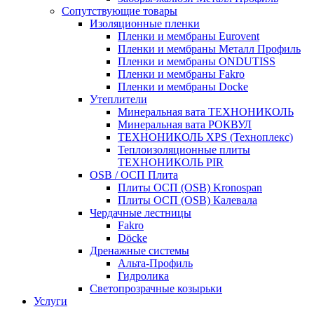
Сопутствующие товары
Изоляционные пленки
Пленки и мембраны Eurovent
Пленки и мембраны Металл Профиль
Пленки и мембраны ONDUTISS
Пленки и мембраны Fakro
Пленки и мембраны Docke
Утеплители
Минеральная вата ТЕХНОНИКОЛЬ
Минеральная вата РОКВУЛ
ТЕХНОНИКОЛЬ XPS (Техноплекс)
Теплоизоляционные плиты
ТЕХНОНИКОЛЬ PIR
OSB / ОСП Плита
Плиты ОСП (OSB) Kronospan
Плиты ОСП (OSB) Калевала
Чердачные лестницы
Fakro
Döcke
Дренажные системы
Альта-Профиль
Гидролика
Светопрозрачные козырьки
Услуги