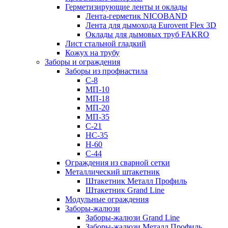
Герметизирующие ленты и оклады
Лента-герметик NICOBAND
Лента для дымохода Eurovent Flex 3D
Оклады для дымовых труб FAKRO
Лист стальной гладкий
Кожух на трубу
Заборы и ограждения
Заборы из профнастила
С-8
МП-10
МП-18
МП-20
МП-35
С-21
НС-35
Н-60
С-44
Ограждения из сварной сетки
Металлический штакетник
Штакетник Металл Профиль
Штакетник Grand Line
Модульные ограждения
Заборы-жалюзи
Заборы-жалюзи Grand Line
Заборы-жалюзи Металл Профиль