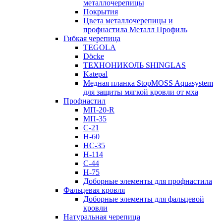
металлочерепицы
Покрытия
Цвета металлочерепицы и
профнастила Металл Профиль
Гибкая черепица
TEGOLA
Döcke
ТЕХНОНИКОЛЬ SHINGLAS
Katepal
Медная планка StopMOSS Aquasystem
для защиты мягкой кровли от мха
Профнастил
МП-20-R
МП-35
С-21
Н-60
НС-35
Н-114
С-44
Н-75
Доборные элементы для профнастила
Фальцевая кровля
Доборные элементы для фальцевой
кровли
Натуральная черепица