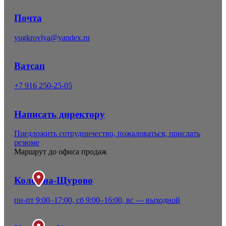
Почта
yugkrovlya@yandex.ru
Ватсап
+7 916 250-25-05
Написать директору
Предложить сотрудничество, пожаловаться, прислать
резюме
Маршрут до офиса продаж
Коломна-Щурово
пн-пт 9:00–17:00, сб 9:00–16:00, вс — выходной