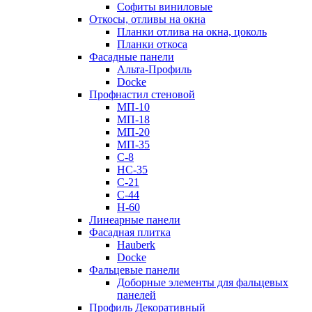
Софиты виниловые
Откосы, отливы на окна
Планки отлива на окна, цоколь
Планки откоса
Фасадные панели
Альта-Профиль
Docke
Профнастил стеновой
МП-10
МП-18
МП-20
МП-35
С-8
НС-35
С-21
С-44
Н-60
Линеарные панели
Фасадная плитка
Hauberk
Docke
Фальцевые панели
Доборные элементы для фальцевых
панелей
Профиль Декоративный