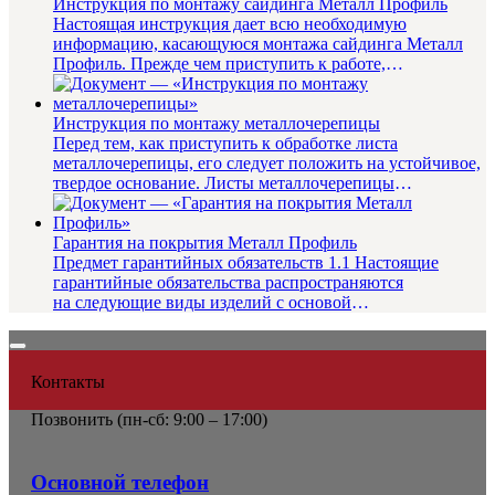
Инструкция по монтажу сайдинга Металл Профиль
Настоящая инструкция дает всю необходимую
информацию, касающуюся монтажа сайдинга Металл
Профиль. Прежде чем приступить к работе,
внимательно прочитайте данную инстр...
Инструкция по монтажу металлочерепицы
Перед тем, как приступить к обработке листа
металлочерепицы, его следует положить на устойчивое,
твердое основание. Листы металлочерепицы
подрезаются по одному в и...
Гарантия на покрытия Металл Профиль
Предмет гарантийных обязательств 1.1 Настоящие
гарантийные обязательства распространяются
на следующие виды изделий с основой
из оцинкованной стали...
Контакты
Позвонить (
пн-сб: 9:00 – 17:00)
Основной телефон