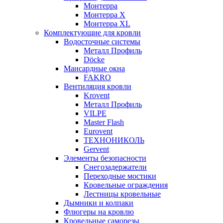
Монтерра
Монтерра X
Монтерра XL
Комплектующие для кровли
Водосточные системы
Металл Профиль
Döcke
Мансардные окна
FAKRO
Вентиляция кровли
Krovent
Металл Профиль
VILPE
Master Flash
Eurovent
ТЕХНОНИКОЛЬ
Gervent
Элементы безопасности
Снегозадержатели
Переходные мостики
Кровельные ограждения
Лестницы кровельные
Дымники и колпаки
Флюгеры на кровлю
Кровельные саморезы