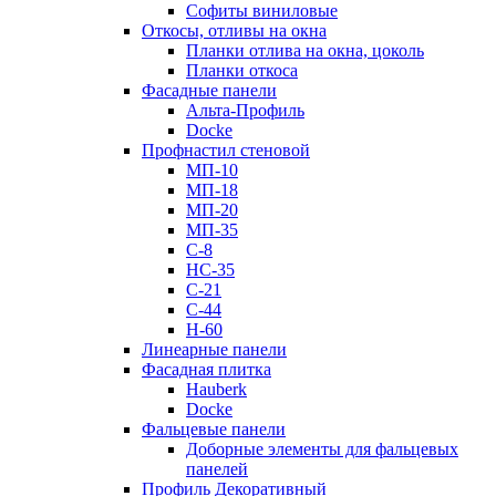
Софиты виниловые
Откосы, отливы на окна
Планки отлива на окна, цоколь
Планки откоса
Фасадные панели
Альта-Профиль
Docke
Профнастил стеновой
МП-10
МП-18
МП-20
МП-35
С-8
НС-35
С-21
С-44
Н-60
Линеарные панели
Фасадная плитка
Hauberk
Docke
Фальцевые панели
Доборные элементы для фальцевых
панелей
Профиль Декоративный