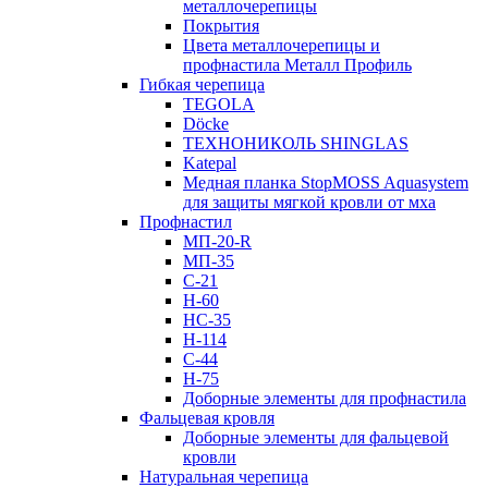
металлочерепицы
Покрытия
Цвета металлочерепицы и
профнастила Металл Профиль
Гибкая черепица
TEGOLA
Döcke
ТЕХНОНИКОЛЬ SHINGLAS
Katepal
Медная планка StopMOSS Aquasystem
для защиты мягкой кровли от мха
Профнастил
МП-20-R
МП-35
С-21
Н-60
НС-35
Н-114
С-44
Н-75
Доборные элементы для профнастила
Фальцевая кровля
Доборные элементы для фальцевой
кровли
Натуральная черепица