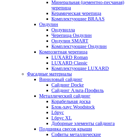
Минеральная (цементно-песчаная)
черепица
Керамическая черепица
Комплектующие BRAAS
Ондулин
Ондувилла
Черепица Ондулин
Ондулин SMART
Комплектующие Ондулин
Композитная черепица
LUXARD Roman
LUXARD Classic
Комплектующие LUXARD
Фасадные материалы
Виниловый сайдинг
Сайдинг Docke
Сайдинг Альта-Профиль
Металлический сайдинг
Корабельная доска
Блок-хаус Woodstock
Lбрус
Lбрус XL
Доборные элементы сайдинга
Подшивка свесов крыши
Софиты металлические