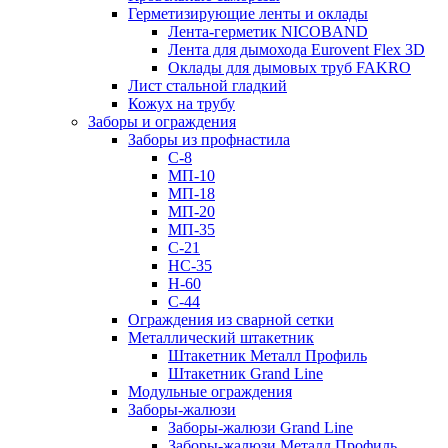
Герметизирующие ленты и оклады
Лента-герметик NICOBAND
Лента для дымохода Eurovent Flex 3D
Оклады для дымовых труб FAKRO
Лист стальной гладкий
Кожух на трубу
Заборы и ограждения
Заборы из профнастила
С-8
МП-10
МП-18
МП-20
МП-35
С-21
НС-35
Н-60
С-44
Ограждения из сварной сетки
Металлический штакетник
Штакетник Металл Профиль
Штакетник Grand Line
Модульные ограждения
Заборы-жалюзи
Заборы-жалюзи Grand Line
Заборы-жалюзи Металл Профиль