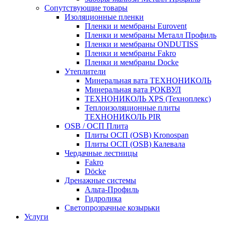
Сопутствующие товары
Изоляционные пленки
Пленки и мембраны Eurovent
Пленки и мембраны Металл Профиль
Пленки и мембраны ONDUTISS
Пленки и мембраны Fakro
Пленки и мембраны Docke
Утеплители
Минеральная вата ТЕХНОНИКОЛЬ
Минеральная вата РОКВУЛ
ТЕХНОНИКОЛЬ XPS (Техноплекс)
Теплоизоляционные плиты
ТЕХНОНИКОЛЬ PIR
OSB / ОСП Плита
Плиты ОСП (OSB) Kronospan
Плиты ОСП (OSB) Калевала
Чердачные лестницы
Fakro
Döcke
Дренажные системы
Альта-Профиль
Гидролика
Светопрозрачные козырьки
Услуги