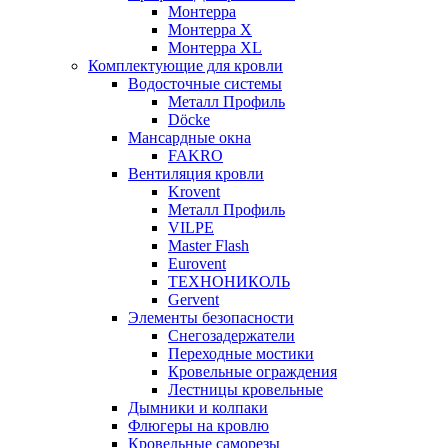
Монтерра
Монтерра X
Монтерра XL
Комплектующие для кровли
Водосточные системы
Металл Профиль
Döcke
Мансардные окна
FAKRO
Вентиляция кровли
Krovent
Металл Профиль
VILPE
Master Flash
Eurovent
ТЕХНОНИКОЛЬ
Gervent
Элементы безопасности
Снегозадержатели
Переходные мостики
Кровельные ограждения
Лестницы кровельные
Дымники и колпаки
Флюгеры на кровлю
Кровельные саморезы