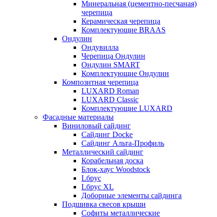
Минеральная (цементно-песчаная)
черепица
Керамическая черепица
Комплектующие BRAAS
Ондулин
Ондувилла
Черепица Ондулин
Ондулин SMART
Комплектующие Ондулин
Композитная черепица
LUXARD Roman
LUXARD Classic
Комплектующие LUXARD
Фасадные материалы
Виниловый сайдинг
Сайдинг Docke
Сайдинг Альта-Профиль
Металлический сайдинг
Корабельная доска
Блок-хаус Woodstock
Lбрус
Lбрус XL
Доборные элементы сайдинга
Подшивка свесов крыши
Софиты металлические