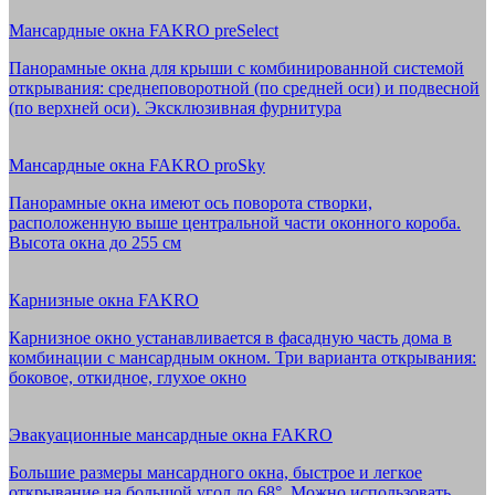
Мансардные окна FAKRO preSelect
Панорамные окна для крыши с комбинированной системой
открывания: среднеповоротной (по средней оси) и подвесной
(по верхней оси). Эксклюзивная фурнитура
Мансардные окна FAKRO proSky
Панорамные окна имеют ось поворота створки,
расположенную выше центральной части оконного короба.
Высота окна до 255 см
Карнизные окна FAKRO
Карнизное окно устанавливается в фасадную часть дома в
комбинации с мансардным окном. Три варианта открывания:
боковое, откидное, глухое окно
Эвакуационные мансардные окна FAKRO
Большие размеры мансардного окна, быстрое и легкое
открывание на большой угол до 68°. Можно использовать