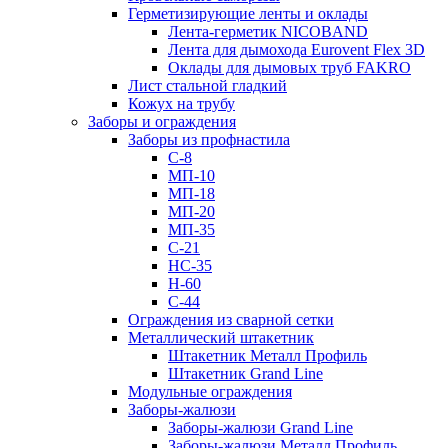
Герметизирующие ленты и оклады
Лента-герметик NICOBAND
Лента для дымохода Eurovent Flex 3D
Оклады для дымовых труб FAKRO
Лист стальной гладкий
Кожух на трубу
Заборы и ограждения
Заборы из профнастила
С-8
МП-10
МП-18
МП-20
МП-35
С-21
НС-35
Н-60
С-44
Ограждения из сварной сетки
Металлический штакетник
Штакетник Металл Профиль
Штакетник Grand Line
Модульные ограждения
Заборы-жалюзи
Заборы-жалюзи Grand Line
Заборы-жалюзи Металл Профиль