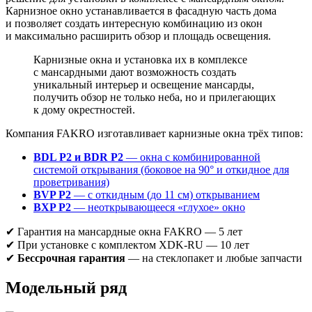
Карнизное окно устанавливается в фасадную часть дома
и позволяет создать интересную комбинацию из окон
и максимально расширить обзор и площадь освещения.
Карнизные окна и установка их в комплексе
с мансардными дают возможность создать
уникальный интерьер и освещение мансарды,
получить обзор не только неба, но и прилегающих
к дому окрестностей.
Компания FAKRO изготавливает карнизные окна трёх типов:
BDL P2 и BDR P2
— окна с комбинированной
системой открывания (боковое на 90° и откидное для
проветривания)
BVP P2
— с откидным (до 11 см) открыванием
BXP P2
— неоткрывающееся «глухое» окно
✔ Гарантия на мансардные окна FAKRO — 5 лет
✔ При установке с комплектом XDK-RU — 10 лет
✔
Бессрочная гарантия
— на стеклопакет и любые запчасти
Модельный ряд