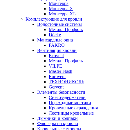
Монтерра
Монтерра X
Монтерра XL
Комплектующие для кровли
Водосточные системы
Металл Профиль
Döcke
Мансардные окна
FAKRO
Вентиляция кровли
Krovent
Металл Профиль
VILPE
Master Flash
Eurovent
ТЕХНОНИКОЛЬ
Gervent
Элементы безопасности
Снегозадержатели
Переходные мостики
Кровельные ограждения
Лестницы кровельные
Дымники и колпаки
Флюгеры на кровлю
Кровельные саморезы