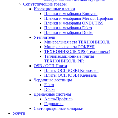
Сопутствующие товары
Изоляционные пленки
Пленки и мембраны Eurovent
Пленки и мембраны Металл Профиль
Пленки и мембраны ONDUTISS
Пленки и мембраны Fakro
Пленки и мембраны Docke
Утеплители
Минеральная вата ТЕХНОНИКОЛЬ
Минеральная вата РОКВУЛ
ТЕХНОНИКОЛЬ XPS (Техноплекс)
Теплоизоляционные плиты
ТЕХНОНИКОЛЬ PIR
OSB / ОСП Плита
Плиты ОСП (OSB) Kronospan
Плиты ОСП (OSB) Калевала
Чердачные лестницы
Fakro
Döcke
Дренажные системы
Альта-Профиль
Гидролика
Светопрозрачные козырьки
Услуги