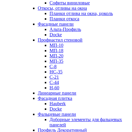
Софиты виниловые
Откосы, отливы на окна
Планки отлива на окна, цоколь
Планки откоса
Фасадные панели
Альта-Профиль
Docke
Профнастил стеновой
МП-10
МП-18
МП-20
МП-35
С-8
НС-35
С-21
С-44
Н-60
Линеарные панели
Фасадная плитка
Hauberk
Docke
Фальцевые панели
Доборные элементы для фальцевых
панелей
Профиль Декоративный