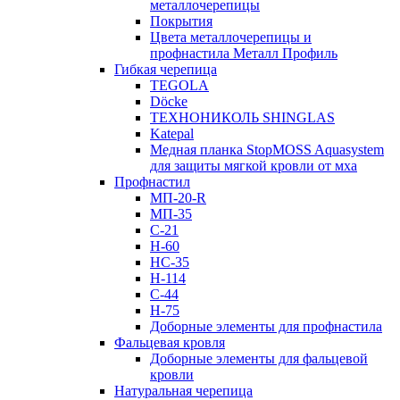
металлочерепицы
Покрытия
Цвета металлочерепицы и
профнастила Металл Профиль
Гибкая черепица
TEGOLA
Döcke
ТЕХНОНИКОЛЬ SHINGLAS
Katepal
Медная планка StopMOSS Aquasystem
для защиты мягкой кровли от мха
Профнастил
МП-20-R
МП-35
С-21
Н-60
НС-35
Н-114
С-44
Н-75
Доборные элементы для профнастила
Фальцевая кровля
Доборные элементы для фальцевой
кровли
Натуральная черепица