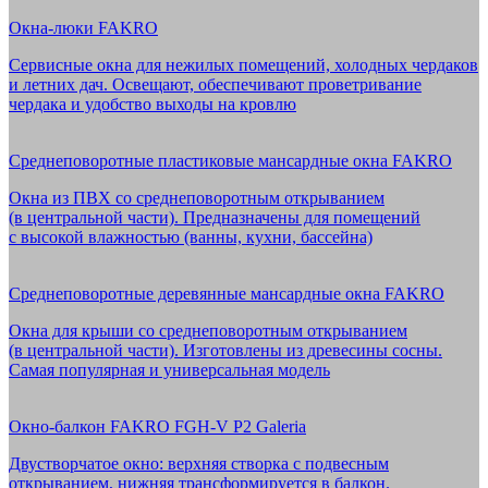
Окна-люки FAKRO
Сервисные окна для нежилых помещений, холодных чердаков
и летних дач. Освещают, обеспечивают проветривание
чердака и удобство выходы на кровлю
Среднеповоротные пластиковые мансардные окна FAKRO
Окна из ПВХ со среднеповоротным открыванием
(в центральной части). Предназначены для помещений
с высокой влажностью (ванны, кухни, бассейна)
Среднеповоротные деревянные мансардные окна FAKRO
Окна для крыши со среднеповоротным открыванием
(в центральной части). Изготовлены из древесины сосны.
Самая популярная и универсальная модель
Окно-балкон FAKRO FGH-V P2 Galeria
Двустворчатое окно: верхняя створка с подвесным
открыванием, нижняя трансформируется в балкон.