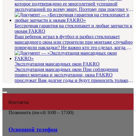
которое подтверждено ее многолетней успешной
эксплуатацией по всему миру. Поэтому при покупке у
любого из официальных ...
Бессрочная гарантия на стеклопакет и любые запчасти к
окнам FAKRO
Ваш ребенок играл в футбол и разбил стеклопакет
мансардного окна или строители при монтаже случайно
повредили накладки? Не важно кто это сделал, когда и
как! Стеклоп...
Эксплуатация мансардных окон FAKRO
Эксплуатация мансардных окон При соблюдении
правил монтажа и эксплуатации, окна FAKRO
прослужат Вам долгие годы и будут приносить только
радость. Инструкция по эк...
Контакты
Позвонить (
пн-сб: 9:00 – 17:00)
Основной телефон