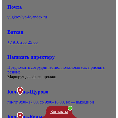
Почта
yugkrovlya@yandex.ru
Ватсап
+7 916 250-25-05
Написать директору
Предложить сотрудничество, пожаловаться, прислать
резюме
Маршрут до офиса продаж
Коломна-Щурово
пн-пт 9:00–17:00, сб 9:00–16:00, вс — выходной
Контакты
Коломна-Колычево