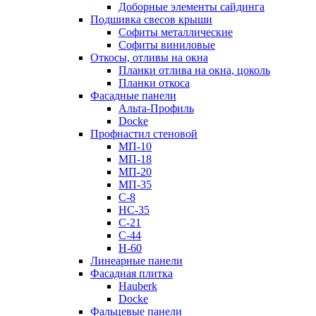
Доборные элементы сайдинга
Подшивка свесов крыши
Софиты металлические
Софиты виниловые
Откосы, отливы на окна
Планки отлива на окна, цоколь
Планки откоса
Фасадные панели
Альта-Профиль
Docke
Профнастил стеновой
МП-10
МП-18
МП-20
МП-35
С-8
НС-35
С-21
С-44
Н-60
Линеарные панели
Фасадная плитка
Hauberk
Docke
Фальцевые панели