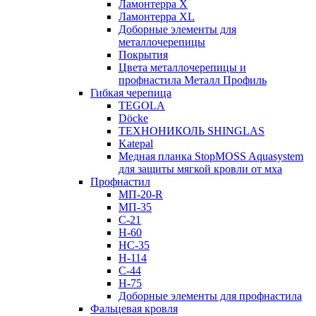
Ламонтерра X
Ламонтерра XL
Доборные элементы для
металлочерепицы
Покрытия
Цвета металлочерепицы и
профнастила Металл Профиль
Гибкая черепица
TEGOLA
Döcke
ТЕХНОНИКОЛЬ SHINGLAS
Katepal
Медная планка StopMOSS Aquasystem
для защиты мягкой кровли от мха
Профнастил
МП-20-R
МП-35
С-21
Н-60
НС-35
Н-114
С-44
Н-75
Доборные элементы для профнастила
Фальцевая кровля