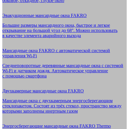
боковое, откидное, глухое окно
Эвакуационные мансардные окна FAKRO
Большие размеры мансардного окна, быстрое и легкое
открывание на большой угол до 68°. Можно использовать
в качестве элемента аварийного выхода
Мансардные окна FAKRO с автоматической системой
управления Wi-Fi
Среднеповоротные деревянные мансардные окна с системой
Wi-Fi и датчиком дождя. Автоматическое управление
с помощью смартфона
Двухкамерные мансардные окна FAKRO
Мансардные окна с двухкамерным энергосберегающим
стеклопакетом. Состоят из трёх стекол, пространство между
которыми заполнены инертным газом
Энергосберегающие мансардные окна FAKRO Thermo