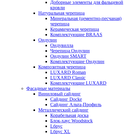
Доборные элементы для фальцевой
кровли
Натуральная черепица
Минеральная (цементно-песчаная)
черепица
Керамическая черепица
Комплектующие BRAAS
Ондулин
Ондувилла
Черепица Ондулин
Ондулин SMART
Комплектующие Ондулин
Композитная черепица
LUXARD Roman
LUXARD Classic
Комплектующие LUXARD
Фасадные материалы
Виниловый сайдинг
Сайдинг Docke
Сайдинг Альта-Профиль
Металлический сайдинг
Корабельная доска
Блок-хаус Woodstock
Lбрус
Lбрус XL