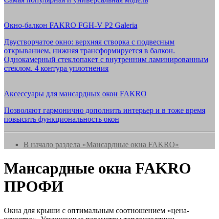
Окно-балкон FAKRO FGH-V P2 Galeria
Двустворчатое окно: верхняя створка с подвесным
открыванием, нижняя трансформируется в балкон.
Однокамерный стеклопакет с внутренним ламинированным
стеклом. 4 контура уплотнения
Аксессуары для мансардных окон FAKRO
Позволяют гармонично дополнить интерьер и в тоже время
повысить функциональность окон
В начало раздела «Мансардные окна FAKRO»
Мансардные окна FAKRO
ПРОФИ
Окна для крыши с оптимальным соотношением «цена-