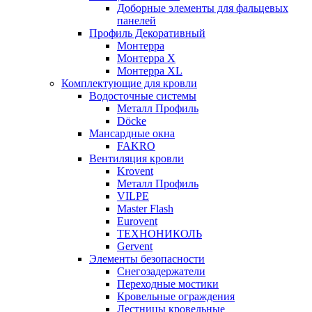
Доборные элементы для фальцевых
панелей
Профиль Декоративный
Монтерра
Монтерра X
Монтерра XL
Комплектующие для кровли
Водосточные системы
Металл Профиль
Döcke
Мансардные окна
FAKRO
Вентиляция кровли
Krovent
Металл Профиль
VILPE
Master Flash
Eurovent
ТЕХНОНИКОЛЬ
Gervent
Элементы безопасности
Снегозадержатели
Переходные мостики
Кровельные ограждения
Лестницы кровельные