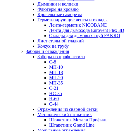
Дымники и колпаки
Флюгеры на кровлю
Кровельные саморезы
Герметизирующие ленты и оклады
Лента-герметик NICOBAND
Лента для дымохода Eurovent Flex 3D
Оклады для дымовых труб FAKRO
Лист стальной гладкий
Кожух на трубу
Заборы и ограждения
Заборы из профнастила
С-8
МП-10
МП-18
МП-20
МП-35
С-21
НС-35
Н-60
С-44
Ограждения из сварной сетки
Металлический штакетник
Штакетник Металл Профиль
Штакетник Grand Line
Модульные ограждения