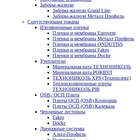
Заборы-жалюзи
Заборы-жалюзи Grand Line
Заборы-жалюзи Металл Профиль
Сопутствующие товары
Изоляционные пленки
Пленки и мембраны Eurovent
Пленки и мембраны Металл Профиль
Пленки и мембраны ONDUTISS
Пленки и мембраны Fakro
Пленки и мембраны Docke
Утеплители
Минеральная вата ТЕХНОНИКОЛЬ
Минеральная вата РОКВУЛ
ТЕХНОНИКОЛЬ XPS (Техноплекс)
Теплоизоляционные плиты
ТЕХНОНИКОЛЬ PIR
OSB / ОСП Плита
Плиты ОСП (OSB) Kronospan
Плиты ОСП (OSB) Калевала
Чердачные лестницы
Fakro
Döcke
Дренажные системы
Альта-Профиль
Гидролика