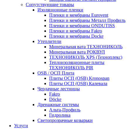
Сопутствующие товары
Изоляционные пленки
Пленки и мембраны Eurovent
Пленки и мембраны Металл Профиль
Пленки и мембраны ONDUTISS
Пленки и мембраны Fakro
Пленки и мембраны Docke
Утеплители
Минеральная вата ТЕХНОНИКОЛЬ
Минеральная вата РОКВУЛ
ТЕХНОНИКОЛЬ XPS (Техноплекс)
Теплоизоляционные плиты
ТЕХНОНИКОЛЬ PIR
OSB / ОСП Плита
Плиты ОСП (OSB) Kronospan
Плиты ОСП (OSB) Калевала
Чердачные лестницы
Fakro
Döcke
Дренажные системы
Альта-Профиль
Гидролика
Светопрозрачные козырьки
Услуги