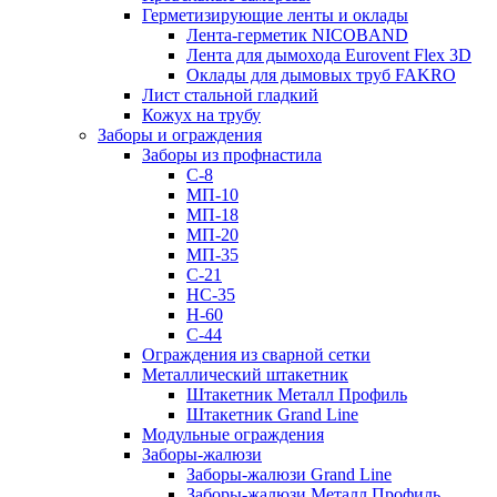
Герметизирующие ленты и оклады
Лента-герметик NICOBAND
Лента для дымохода Eurovent Flex 3D
Оклады для дымовых труб FAKRO
Лист стальной гладкий
Кожух на трубу
Заборы и ограждения
Заборы из профнастила
С-8
МП-10
МП-18
МП-20
МП-35
С-21
НС-35
Н-60
С-44
Ограждения из сварной сетки
Металлический штакетник
Штакетник Металл Профиль
Штакетник Grand Line
Модульные ограждения
Заборы-жалюзи
Заборы-жалюзи Grand Line
Заборы-жалюзи Металл Профиль