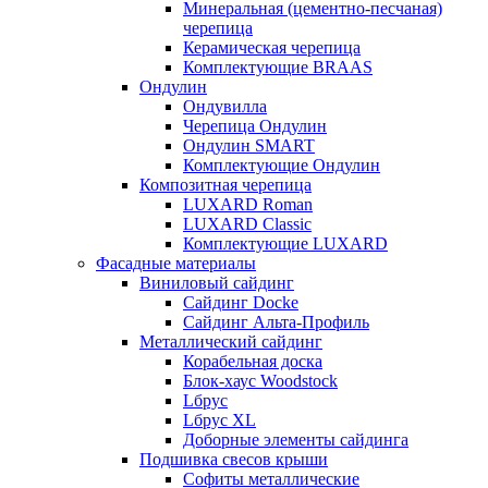
Минеральная (цементно-песчаная)
черепица
Керамическая черепица
Комплектующие BRAAS
Ондулин
Ондувилла
Черепица Ондулин
Ондулин SMART
Комплектующие Ондулин
Композитная черепица
LUXARD Roman
LUXARD Classic
Комплектующие LUXARD
Фасадные материалы
Виниловый сайдинг
Сайдинг Docke
Сайдинг Альта-Профиль
Металлический сайдинг
Корабельная доска
Блок-хаус Woodstock
Lбрус
Lбрус XL
Доборные элементы сайдинга
Подшивка свесов крыши
Софиты металлические