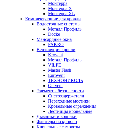
Монтерра
Монтерра X
Монтерра XL
Комплектующие для кровли
Водосточные системы
Металл Профиль
Döcke
Мансардные окна
FAKRO
Вентиляция кровли
Krovent
Металл Профиль
VILPE
Master Flash
Eurovent
ТЕХНОНИКОЛЬ
Gervent
Элементы безопасности
Снегозадержатели
Переходные мостики
Кровельные ограждения
Лестницы кровельные
Дымники и колпаки
Флюгеры на кровлю
Кровельные саморезы