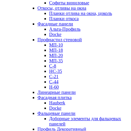
Софиты виниловые
Откосы, отливы на окна
Планки отлива на окна, цоколь
Планки откоса
Фасадные панели
Альта-Профиль
Docke
Профнастил стеновой
МП-10
МП-18
МП-20
МП-35
С-8
НС-35
С-21
С-44
Н-60
Линеарные панели
Фасадная плитка
Hauberk
Docke
Фальцевые панели
Доборные элементы для фальцевых
панелей
Профиль Декоративный