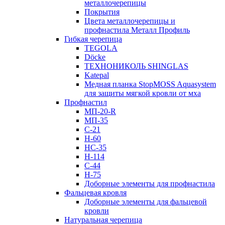
металлочерепицы
Покрытия
Цвета металлочерепицы и
профнастила Металл Профиль
Гибкая черепица
TEGOLA
Döcke
ТЕХНОНИКОЛЬ SHINGLAS
Katepal
Медная планка StopMOSS Aquasystem
для защиты мягкой кровли от мха
Профнастил
МП-20-R
МП-35
С-21
Н-60
НС-35
Н-114
С-44
Н-75
Доборные элементы для профнастила
Фальцевая кровля
Доборные элементы для фальцевой
кровли
Натуральная черепица