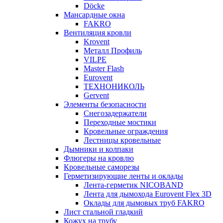
Döcke
Мансардные окна
FAKRO
Вентиляция кровли
Krovent
Металл Профиль
VILPE
Master Flash
Eurovent
ТЕХНОНИКОЛЬ
Gervent
Элементы безопасности
Снегозадержатели
Переходные мостики
Кровельные ограждения
Лестницы кровельные
Дымники и колпаки
Флюгеры на кровлю
Кровельные саморезы
Герметизирующие ленты и оклады
Лента-герметик NICOBAND
Лента для дымохода Eurovent Flex 3D
Оклады для дымовых труб FAKRO
Лист стальной гладкий
Кожух на трубу