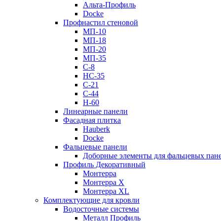
Альта-Профиль
Docke
Профнастил стеновой
МП-10
МП-18
МП-20
МП-35
С-8
НС-35
С-21
С-44
Н-60
Линеарные панели
Фасадная плитка
Hauberk
Docke
Фальцевые панели
Доборные элементы для фальцевых пан
Профиль Декоративный
Монтерра
Монтерра X
Монтерра XL
Комплектующие для кровли
Водосточные системы
Металл Профиль