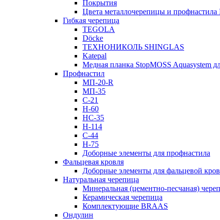
Покрытия
Цвета металлочерепицы и профнастила
Гибкая черепица
TEGOLA
Döcke
ТЕХНОНИКОЛЬ SHINGLAS
Katepal
Медная планка StopMOSS Aquasystem дл
Профнастил
МП-20-R
МП-35
С-21
Н-60
НС-35
Н-114
С-44
Н-75
Доборные элементы для профнастила
Фальцевая кровля
Доборные элементы для фальцевой кро
Натуральная черепица
Минеральная (цементно-песчаная) чере
Керамическая черепица
Комплектующие BRAAS
Ондулин