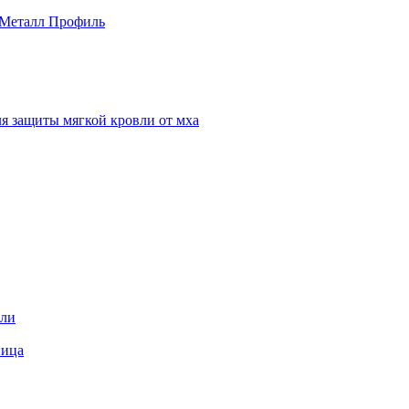
 Металл Профиль
я защиты мягкой кровли от мха
вли
пица