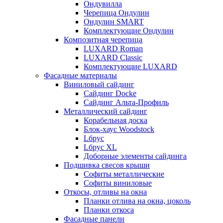
Ондувилла
Черепица Ондулин
Ондулин SMART
Комплектующие Ондулин
Композитная черепица
LUXARD Roman
LUXARD Classic
Комплектующие LUXARD
Фасадные материалы
Виниловый сайдинг
Сайдинг Docke
Сайдинг Альта-Профиль
Металлический сайдинг
Корабельная доска
Блок-хаус Woodstock
Lбрус
Lбрус XL
Доборные элементы сайдинга
Подшивка свесов крыши
Софиты металлические
Софиты виниловые
Откосы, отливы на окна
Планки отлива на окна, цоколь
Планки откоса
Фасадные панели