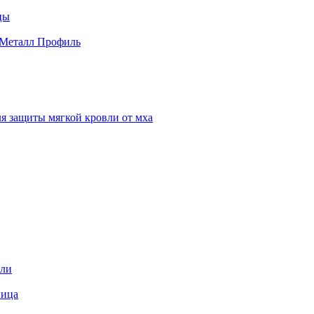
цы
 Металл Профиль
я защиты мягкой кровли от мха
вли
пица