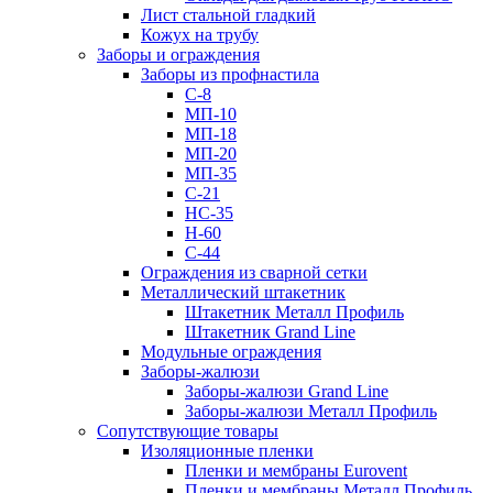
Лист стальной гладкий
Кожух на трубу
Заборы и ограждения
Заборы из профнастила
С-8
МП-10
МП-18
МП-20
МП-35
С-21
НС-35
Н-60
С-44
Ограждения из сварной сетки
Металлический штакетник
Штакетник Металл Профиль
Штакетник Grand Line
Модульные ограждения
Заборы-жалюзи
Заборы-жалюзи Grand Line
Заборы-жалюзи Металл Профиль
Сопутствующие товары
Изоляционные пленки
Пленки и мембраны Eurovent
Пленки и мембраны Металл Профиль