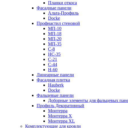
Планки откоса
Фасадные панели
Альта-Профиль
Docke
Профнастил стеновой
МП-10
МП-18
МП-20
МП-35
С-8
НС-35
С-21
С-44
Н-60
Линеарные панели
Фасадная плитка
Hauberk
Docke
Фальцевые панели
Доборные элементы для фальцевых пан
Профиль Декоративный
Монтерра
Монтерра X
Монтерра XL
Комплектующие для кровли