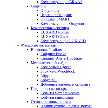
Комплектующие BRAAS
Ондулин
Ондувилла
Черепица Ондулин
Ондулин SMART
Комплектующие Ондулин
Композитная черепица
LUXARD Roman
LUXARD Classic
Комплектующие LUXARD
Фасадные материалы
Виниловый сайдинг
Сайдинг Docke
Сайдинг Альта-Профиль
Металлический сайдинг
Корабельная доска
Блок-хаус Woodstock
Lбрус
Lбрус XL
Доборные элементы сайдинга
Подшивка свесов крыши
Софиты металлические
Софиты виниловые
Откосы, отливы на окна
Планки отлива на окна, цоколь