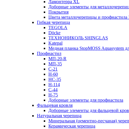
Ламонтерра XL
Доборные элементы для металлочерепи
Покрытия
Цвета металлочерепицы и профнастила
Гибкая черепица
TEGOLA
Döcke
ТЕХНОНИКОЛЬ SHINGLAS
Katepal
Медная планка StopMOSS Aquasystem дл
Профнастил
МП-20-R
МП-35
С-21
Н-60
НС-35
Н-114
С-44
Н-75
Доборные элементы для профнастила
Фальцевая кровля
Доборные элементы для фальцевой кро
Натуральная черепица
Минеральная (цементно-песчаная) чере
Керамическая черепица