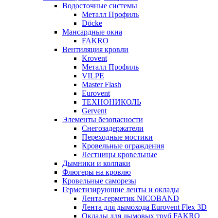
Водосточные системы
Металл Профиль
Döcke
Мансардные окна
FAKRO
Вентиляция кровли
Krovent
Металл Профиль
VILPE
Master Flash
Eurovent
ТЕХНОНИКОЛЬ
Gervent
Элементы безопасности
Снегозадержатели
Переходные мостики
Кровельные ограждения
Лестницы кровельные
Дымники и колпаки
Флюгеры на кровлю
Кровельные саморезы
Герметизирующие ленты и оклады
Лента-герметик NICOBAND
Лента для дымохода Eurovent Flex 3D
Оклады для дымовых труб FAKRO