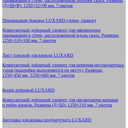
примыкания к стене, расположенной поперек ската. Размеры
(Д×Ш×В): 1250×52×90 мм. 7 цветов
Примыкание боковое LUXARD (левое, правое)
Композитный доборный элемент для оформления
примыкания к стене, расположенной вдоль ската. Размеры:
1250×110×100 мм. 7 цветов
Лист плоский для кровли LUXARD
Композитный доборный элемент для решения нестандартных
узлов (выкройки выполняются по месту). Размеры:
1250×450 мм, 1250×600 мм. 7 цветов
Конёк ребровой LUXARD
Композитный доборный элемент для организации коньков
и ребер кровли. Размеры (Д×Ш): 1250×210 мм. 7 цветов
Заглушка для конька полукруглого LUXARD