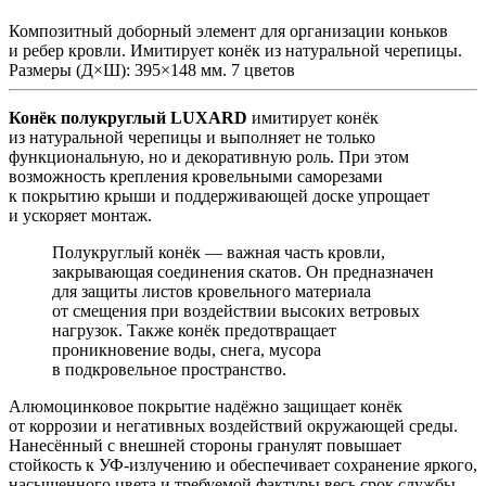
Композитный доборный элемент для организации коньков
и ребер кровли. Имитирует конёк из натуральной черепицы.
Размеры (Д×Ш): 395×148 мм. 7 цветов
Конёк полукруглый LUXARD
имитирует конёк
из натуральной черепицы и выполняет не только
функциональную, но и декоративную роль. При этом
возможность крепления кровельными саморезами
к покрытию крыши и поддерживающей доске упрощает
и ускоряет монтаж.
Полукруглый конёк — важная часть кровли,
закрывающая соединения скатов. Он предназначен
для защиты листов кровельного материала
от смещения при воздействии высоких ветровых
нагрузок. Также конёк предотвращает
проникновение воды, снега, мусора
в подкровельное пространство.
Алюмоцинковое покрытие надёжно защищает конёк
от коррозии и негативных воздействий окружающей среды.
Нанесённый с внешней стороны гранулят повышает
стойкость к УФ-излучению и обеспечивает сохранение яркого,
насыщенного цвета и требуемой фактуры весь срок службы.