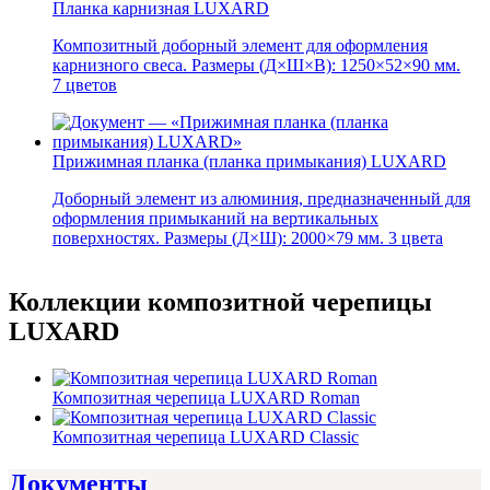
Планка карнизная LUXARD
Композитный доборный элемент для оформления
карнизного свеса. Размеры (Д×Ш×В): 1250×52×90 мм.
7 цветов
Прижимная планка (планка примыкания) LUXARD
Доборный элемент из алюминия, предназначенный для
оформления примыканий на вертикальных
поверхностях. Размеры (Д×Ш): 2000×79 мм. 3 цвета
Коллекции композитной черепицы
LUXARD
Композитная черепица LUXARD Roman
Композитная черепица LUXARD Classic
Документы