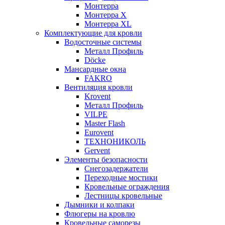
Монтерра
Монтерра X
Монтерра XL
Комплектующие для кровли
Водосточные системы
Металл Профиль
Döcke
Мансардные окна
FAKRO
Вентиляция кровли
Krovent
Металл Профиль
VILPE
Master Flash
Eurovent
ТЕХНОНИКОЛЬ
Gervent
Элементы безопасности
Снегозадержатели
Переходные мостики
Кровельные ограждения
Лестницы кровельные
Дымники и колпаки
Флюгеры на кровлю
Кровельные саморезы