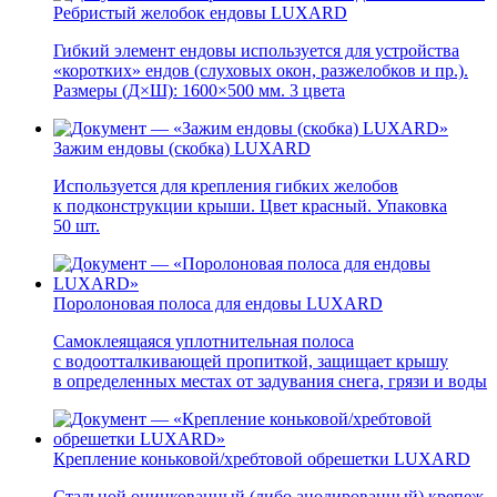
Ребристый желобок ендовы LUXARD
Гибкий элемент ендовы используется для устройства
«коротких» ендов (слуховых окон, разжелобков и пр.).
Размеры (Д×Ш): 1600×500 мм. 3 цвета
Зажим ендовы (скобка) LUXARD
Используется для крепления гибких желобов
к подконструкции крыши. Цвет красный. Упаковка
50 шт.
Поролоновая полоса для ендовы LUXARD
Самоклеящаяся уплотнительная полоса
с водоотталкивающей пропиткой, защищает крышу
в определенных местах от задувания снега, грязи и воды
Крепление коньковой/хребтовой обрешетки LUXARD
Стальной оцинкованный (либо анодированный) крепеж