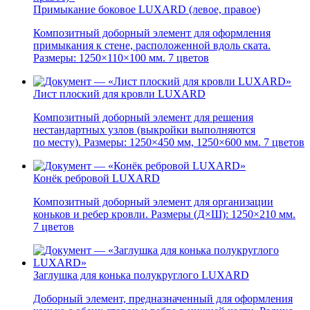
Примыкание боковое LUXARD (левое, правое)
Композитный доборный элемент для оформления
примыкания к стене, расположенной вдоль ската.
Размеры: 1250×110×100 мм. 7 цветов
Лист плоский для кровли LUXARD
Композитный доборный элемент для решения
нестандартных узлов (выкройки выполняются
по месту). Размеры: 1250×450 мм, 1250×600 мм. 7 цветов
Конёк ребровой LUXARD
Композитный доборный элемент для организации
коньков и ребер кровли. Размеры (Д×Ш): 1250×210 мм.
7 цветов
Заглушка для конька полукруглого LUXARD
Доборный элемент, предназначенный для оформления