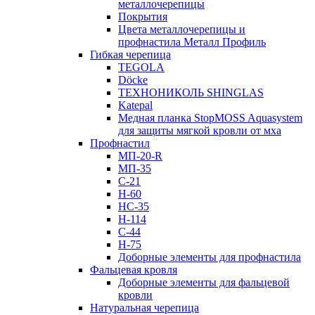
металлочерепицы
Покрытия
Цвета металлочерепицы и
профнастила Металл Профиль
Гибкая черепица
TEGOLA
Döcke
ТЕХНОНИКОЛЬ SHINGLAS
Katepal
Медная планка StopMOSS Aquasystem
для защиты мягкой кровли от мха
Профнастил
МП-20-R
МП-35
С-21
Н-60
НС-35
Н-114
С-44
Н-75
Доборные элементы для профнастила
Фальцевая кровля
Доборные элементы для фальцевой
кровли
Натуральная черепица