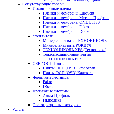
Сопутствующие товары
Изоляционные пленки
Пленки и мембраны Eurovent
Пленки и мембраны Металл Профиль
Пленки и мембраны ONDUTISS
Пленки и мембраны Fakro
Пленки и мембраны Docke
Утеплители
Минеральная вата ТЕХНОНИКОЛЬ
Минеральная вата РОКВУЛ
ТЕХНОНИКОЛЬ XPS (Техноплекс)
Теплоизоляционные плиты
ТЕХНОНИКОЛЬ PIR
OSB / ОСП Плита
Плиты ОСП (OSB) Kronospan
Плиты ОСП (OSB) Калевала
Чердачные лестницы
Fakro
Döcke
Дренажные системы
Альта-Профиль
Гидролика
Светопрозрачные козырьки
Услуги