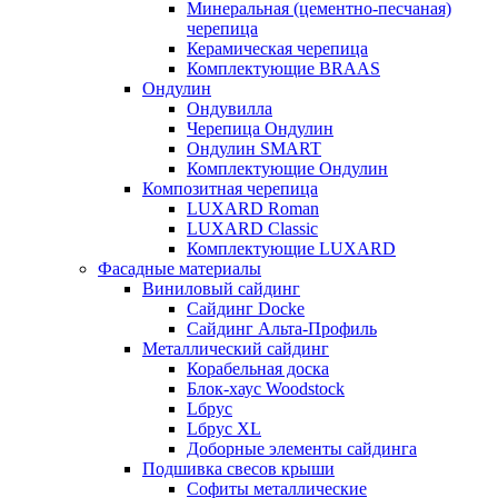
Минеральная (цементно-песчаная)
черепица
Керамическая черепица
Комплектующие BRAAS
Ондулин
Ондувилла
Черепица Ондулин
Ондулин SMART
Комплектующие Ондулин
Композитная черепица
LUXARD Roman
LUXARD Classic
Комплектующие LUXARD
Фасадные материалы
Виниловый сайдинг
Сайдинг Docke
Сайдинг Альта-Профиль
Металлический сайдинг
Корабельная доска
Блок-хаус Woodstock
Lбрус
Lбрус XL
Доборные элементы сайдинга
Подшивка свесов крыши
Софиты металлические