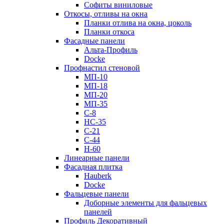
Софиты виниловые
Откосы, отливы на окна
Планки отлива на окна, цоколь
Планки откоса
Фасадные панели
Альта-Профиль
Docke
Профнастил стеновой
МП-10
МП-18
МП-20
МП-35
С-8
НС-35
С-21
С-44
Н-60
Линеарные панели
Фасадная плитка
Hauberk
Docke
Фальцевые панели
Доборные элементы для фальцевых
панелей
Профиль Декоративный