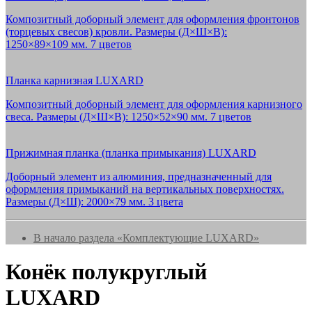
Композитный доборный элемент для оформления фронтонов
(торцевых свесов) кровли. Размеры (Д×Ш×В):
1250×89×109 мм. 7 цветов
Планка карнизная LUXARD
Композитный доборный элемент для оформления карнизного
свеса. Размеры (Д×Ш×В): 1250×52×90 мм. 7 цветов
Прижимная планка (планка примыкания) LUXARD
Доборный элемент из алюминия, предназначенный для
оформления примыканий на вертикальных поверхностях.
Размеры (Д×Ш): 2000×79 мм. 3 цвета
В начало раздела «Комплектующие LUXARD»
Конёк полукруглый
LUXARD