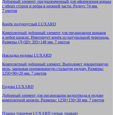
Доборный элемент, предназначенный для оформления конька
с обеих сторон и ребра в нижней части. Радиус 74 мм.
7 цветов
Конёк полукруглый LUXARD
Композитный доборный элемент для организации коньков
и ребер кровли. Имитирует конёк из натуральной черепицы.
Размеры (Д×Ш): 395×148 мм. 7 цветов
Накладка ендовы LUXARD
Композитный доборный элемент. Выполняет декоративную
роль, закрывая оцинкованную стальную ендову. Размеры:
1250×90×20 мм. 7 цветов
Ендова LUXARD
Доборный элемент для организации водоотвода в ендове
композитной кровли. Размеры: 1250×150×30 мм. 7 цветов
Планка торцевая LUXARD (левая, правая)