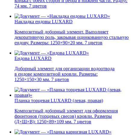
конька с обеих сторон и ребра в нижней части. Радиус
74 мм. 7 цветов
Накладка ендовы LUXARD
Композитный доборный элемент. Выполняет
декоративную роль, закрывая оцинкованную стальную
ендову. Размеры: 1250×90×20 мм. 7 цветов
Ендова LUXARD
Доборный элемент для организации водоотвода
в ендове композитной кровли. Размеры:
1250×150×30 мм. 7 цветов
Планка торцевая LUXARD (левая, правая)
Композитный доборный элемент для оформления
фронтонов (торцевых свесов) кровли. Размеры
(Д×Ш×В): 1250×89×109 мм. 7 цветов