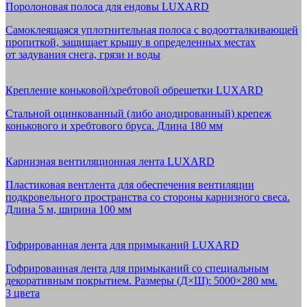
Поролоновая полоса для ендовы LUXARD
Самоклеящаяся уплотнительная полоса с водоотталкивающей
пропиткой, защищает крышу в определенных местах
от задувания снега, грязи и воды
Крепление коньковой/хребтовой обрешетки LUXARD
Стальной оцинкованный (либо анодированный) крепеж
конькового и хребтового бруса. Длина 180 мм
Карнизная вентиляционная лента LUXARD
Пластиковая вентлента для обеспечения вентиляции
подкровельного пространства со стороны карнизного свеса.
Длина 5 м, ширина 100 мм
Гофрированная лента для примыканий LUXARD
Гофрированная лента для примыканий со специальным
декоративным покрытием. Размеры (Д×Ш): 5000×280 мм.
3 цвета