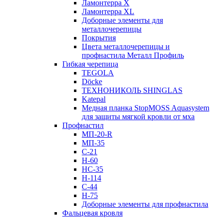
Ламонтерра X
Ламонтерра XL
Доборные элементы для
металлочерепицы
Покрытия
Цвета металлочерепицы и
профнастила Металл Профиль
Гибкая черепица
TEGOLA
Döcke
ТЕХНОНИКОЛЬ SHINGLAS
Katepal
Медная планка StopMOSS Aquasystem
для защиты мягкой кровли от мха
Профнастил
МП-20-R
МП-35
С-21
Н-60
НС-35
Н-114
С-44
Н-75
Доборные элементы для профнастила
Фальцевая кровля