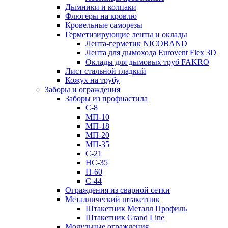
Дымники и колпаки
Флюгеры на кровлю
Кровельные саморезы
Герметизирующие ленты и оклады
Лента-герметик NICOBAND
Лента для дымохода Eurovent Flex 3D
Оклады для дымовых труб FAKRO
Лист стальной гладкий
Кожух на трубу
Заборы и ограждения
Заборы из профнастила
С-8
МП-10
МП-18
МП-20
МП-35
С-21
НС-35
Н-60
С-44
Ограждения из сварной сетки
Металлический штакетник
Штакетник Металл Профиль
Штакетник Grand Line
Модульные ограждения