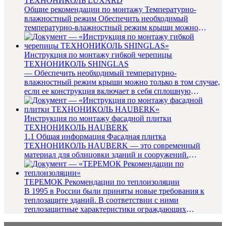
ТЕХНОНИКОЛЬ LUXARD
Общие рекомендации по монтажу Температурно-
влажностный режим Обеспечить необходимый
температурно-влажностный режим крыши можно
только в том случае, если ее констр...
Инструкция по монтажу гибкой черепицы
ТЕХНОНИКОЛЬ SHINGLAS
— Обеспечить необходимый температурно-
влажностный режим крыши можно только в том случае,
если ее конструкция включает в себя сплошную
пароизоляцию, необходимую для д...
Инструкция по монтажу фасадной плитки
ТЕХНОНИКОЛЬ HAUBERK
1.1 Общая информация Фасадная плитка
ТЕХНОНИКОЛЬ HAUBERK — это современный
материал для облицовки зданий и сооружений.
Созданная на основе стеклохолста, улучшенного...
ТЕРЕМОК Рекомендации по теплоизоляции
В 1995 в России были приняты новые требования к
теплозащите зданий. В соответствии с ними
теплозащитные характеристики ограждающих
конструкций повышены в 2,5–3,5 раз...