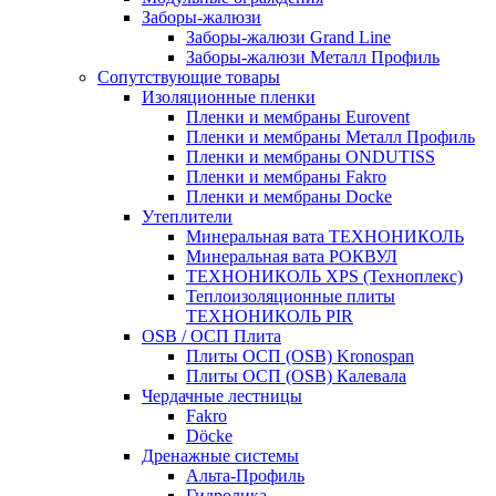
Заборы-жалюзи
Заборы-жалюзи Grand Line
Заборы-жалюзи Металл Профиль
Сопутствующие товары
Изоляционные пленки
Пленки и мембраны Eurovent
Пленки и мембраны Металл Профиль
Пленки и мембраны ONDUTISS
Пленки и мембраны Fakro
Пленки и мембраны Docke
Утеплители
Минеральная вата ТЕХНОНИКОЛЬ
Минеральная вата РОКВУЛ
ТЕХНОНИКОЛЬ XPS (Техноплекс)
Теплоизоляционные плиты
ТЕХНОНИКОЛЬ PIR
OSB / ОСП Плита
Плиты ОСП (OSB) Kronospan
Плиты ОСП (OSB) Калевала
Чердачные лестницы
Fakro
Döcke
Дренажные системы
Альта-Профиль
Гидролика