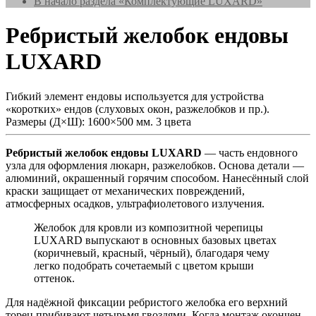
В начало раздела «Комплектующие LUXARD»
Ребристый желобок ендовы
LUXARD
Гибкий элемент ендовы используется для устройства
«коротких» ендов (слуховых окон, разжелобков и пр.).
Размеры (Д×Ш): 1600×500 мм. 3 цвета
Ребристый желобок ендовы LUXARD
— часть ендовного
узла для оформления люкарн, разжелобков. Основа детали —
алюминий, окрашенный горячим способом. Нанесённый слой
краски защищает от механических повреждений,
атмосферных осадков, ультрафиолетового излучения.
Желобок для кровли из композитной черепицы
LUXARD выпускают в основных базовых цветах
(коричневый, красный, чёрный), благодаря чему
легко подобрать сочетаемый с цветом крыши
оттенок.
Для надёжной фиксации ребристого желобка его верхний
торец прибивают четырьмя гвоздями. Когда монтаж окончен,