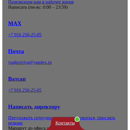
Перезвоним вам в рабочее время
Написать (
пн-вс: 0:00 – 23:59
)
MAX
+7 916 250-25-05
Почта
yugkrovlya@yandex.ru
Ватсап
+7 916 250-25-05
Написать директору
Предложить сотрудничество, пожаловаться, прислать
Контакты
резюме
Маршрут до офиса продаж