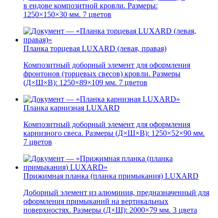
в ендове композитной кровли. Размеры:
1250×150×30 мм. 7 цветов
Планка торцевая LUXARD (левая, правая)
Композитный доборный элемент для оформления
фронтонов (торцевых свесов) кровли. Размеры
(Д×Ш×В): 1250×89×109 мм. 7 цветов
Планка карнизная LUXARD
Композитный доборный элемент для оформления
карнизного свеса. Размеры (Д×Ш×В): 1250×52×90 мм.
7 цветов
Прижимная планка (планка примыкания) LUXARD
Доборный элемент из алюминия, предназначенный для
оформления примыканий на вертикальных
поверхностях. Размеры (Д×Ш): 2000×79 мм. 3 цвета