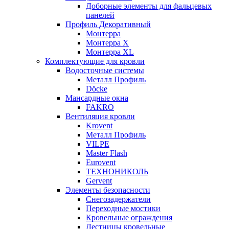
Доборные элементы для фальцевых
панелей
Профиль Декоративный
Монтерра
Монтерра X
Монтерра XL
Комплектующие для кровли
Водосточные системы
Металл Профиль
Döcke
Мансардные окна
FAKRO
Вентиляция кровли
Krovent
Металл Профиль
VILPE
Master Flash
Eurovent
ТЕХНОНИКОЛЬ
Gervent
Элементы безопасности
Снегозадержатели
Переходные мостики
Кровельные ограждения
Лестницы кровельные