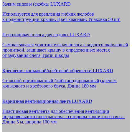
Зажим ендовы (скобка) LUXARD
Используется для крепления гибких желобов
к подконструкции крыши. Цвет красный. Упаковка 50 шт.
Поролоновая полоса для ендовы LUXARD
Самоклеящаяся уплотнительная полоса с водоотталкивающей
пропиткой, защищает крышу в определенных местах
от задувания снега, грязи и воды
Крепление коньковой/хребтовой обрешетки LUXARD
Стальной оцинкованный (либо анодированный) крепеж
конькового и хребтового бруса. Длина 180 мм
Карнизная вентиляционная лента LUXARD
Пластиковая вентлента для обеспечения вентиляции
подкровельного пространства со стороны карнизного свеса.
Длина 5 м, ширина 100 мм