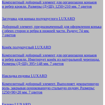
Композитный доборный элемент для организации коньков
и ребер кровли. Размеры (Д×Ш): 1250×210 мм. 7 цветов
Заглушка для конька полукруглого LUXARD
Доборный элемент, предназначенный для оформления конька
с обеих сторон и ребра в нижней части. Радиус 74 мм.
7 цветов
Конёк полукруглый LUXARD
Композитный доборный элемент для организации коньков
и ребер кровли. Имитирует конёк из натуральной черепицы.
Размеры (Д×Ш): 395×148 мм. 7 цветов
Накладка ендовы LUXARD
Композитный доборный элемент. Выполняет декоративную
роль, закрывая оцинкованную стальную ендову. Размеры:
1250×90×20 мм. 7 цветов
Ендова LUXARD