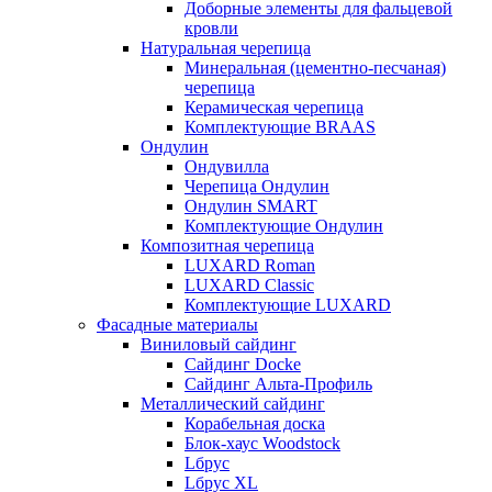
Доборные элементы для фальцевой
кровли
Натуральная черепица
Минеральная (цементно-песчаная)
черепица
Керамическая черепица
Комплектующие BRAAS
Ондулин
Ондувилла
Черепица Ондулин
Ондулин SMART
Комплектующие Ондулин
Композитная черепица
LUXARD Roman
LUXARD Classic
Комплектующие LUXARD
Фасадные материалы
Виниловый сайдинг
Сайдинг Docke
Сайдинг Альта-Профиль
Металлический сайдинг
Корабельная доска
Блок-хаус Woodstock
Lбрус
Lбрус XL