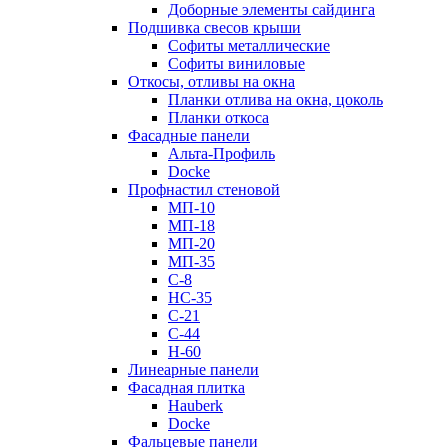
Доборные элементы сайдинга
Подшивка свесов крыши
Софиты металлические
Софиты виниловые
Откосы, отливы на окна
Планки отлива на окна, цоколь
Планки откоса
Фасадные панели
Альта-Профиль
Docke
Профнастил стеновой
МП-10
МП-18
МП-20
МП-35
С-8
НС-35
С-21
С-44
Н-60
Линеарные панели
Фасадная плитка
Hauberk
Docke
Фальцевые панели