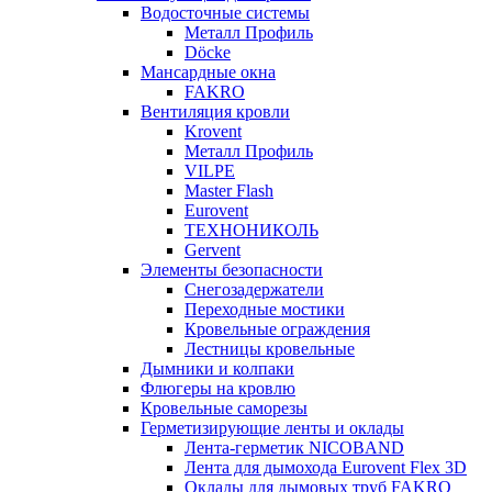
Водосточные системы
Металл Профиль
Döcke
Мансардные окна
FAKRO
Вентиляция кровли
Krovent
Металл Профиль
VILPE
Master Flash
Eurovent
ТЕХНОНИКОЛЬ
Gervent
Элементы безопасности
Снегозадержатели
Переходные мостики
Кровельные ограждения
Лестницы кровельные
Дымники и колпаки
Флюгеры на кровлю
Кровельные саморезы
Герметизирующие ленты и оклады
Лента-герметик NICOBAND
Лента для дымохода Eurovent Flex 3D
Оклады для дымовых труб FAKRO