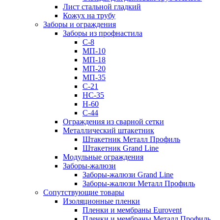
Лист стальной гладкий
Кожух на трубу
Заборы и ограждения
Заборы из профнастила
С-8
МП-10
МП-18
МП-20
МП-35
С-21
НС-35
Н-60
С-44
Ограждения из сварной сетки
Металлический штакетник
Штакетник Металл Профиль
Штакетник Grand Line
Модульные ограждения
Заборы-жалюзи
Заборы-жалюзи Grand Line
Заборы-жалюзи Металл Профиль
Сопутствующие товары
Изоляционные пленки
Пленки и мембраны Eurovent
Пленки и мембраны Металл Профиль