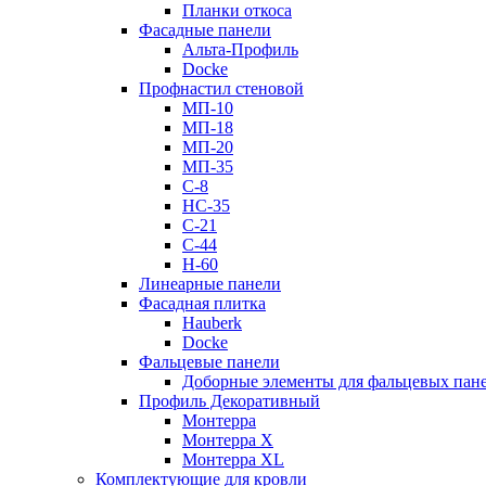
Планки откоса
Фасадные панели
Альта-Профиль
Docke
Профнастил стеновой
МП-10
МП-18
МП-20
МП-35
С-8
НС-35
С-21
С-44
Н-60
Линеарные панели
Фасадная плитка
Hauberk
Docke
Фальцевые панели
Доборные элементы для фальцевых пан
Профиль Декоративный
Монтерра
Монтерра X
Монтерра XL
Комплектующие для кровли