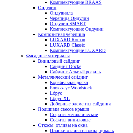
Комплектующие BRAAS
Ондулин
Ондувилла
Черепица Ондулин
Ондулин SMART
Комплектующие Ондулин
Композитная черепица
LUXARD Roman
LUXARD Classic
Комплектующие LUXARD
Фасадные материалы
Виниловый сайдинг
Сайдинг Docke
Сайдинг Альта-Профиль
Металлический сайдинг
Корабельная доска
Блок-хаус Woodstock
Lбрус
Lбрус XL
Доборные элементы сайдинга
Подшивка свесов крыши
Софиты металлические
Софиты виниловые
Откосы, отливы на окна
Планки отлива на окна, цоколь