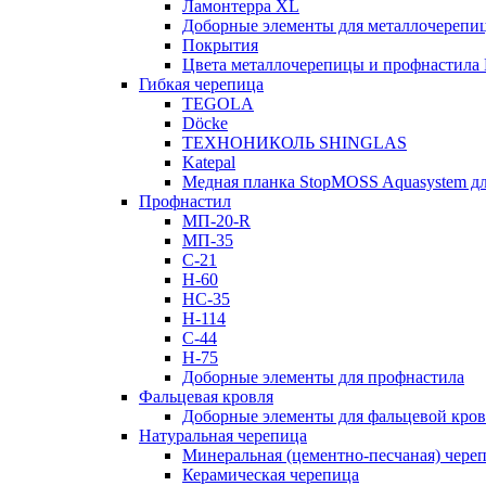
Ламонтерра XL
Доборные элементы для металлочерепи
Покрытия
Цвета металлочерепицы и профнастила
Гибкая черепица
TEGOLA
Döcke
ТЕХНОНИКОЛЬ SHINGLAS
Katepal
Медная планка StopMOSS Aquasystem дл
Профнастил
МП-20-R
МП-35
С-21
Н-60
НС-35
Н-114
С-44
Н-75
Доборные элементы для профнастила
Фальцевая кровля
Доборные элементы для фальцевой кро
Натуральная черепица
Минеральная (цементно-песчаная) чере
Керамическая черепица