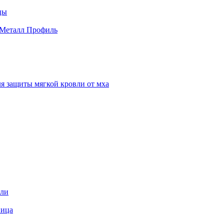
цы
 Металл Профиль
я защиты мягкой кровли от мха
вли
пица