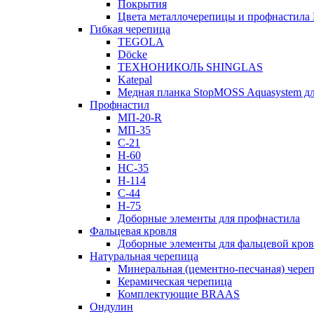
Покрытия
Цвета металлочерепицы и профнастила
Гибкая черепица
TEGOLA
Döcke
ТЕХНОНИКОЛЬ SHINGLAS
Katepal
Медная планка StopMOSS Aquasystem дл
Профнастил
МП-20-R
МП-35
С-21
Н-60
НС-35
Н-114
С-44
Н-75
Доборные элементы для профнастила
Фальцевая кровля
Доборные элементы для фальцевой кро
Натуральная черепица
Минеральная (цементно-песчаная) чере
Керамическая черепица
Комплектующие BRAAS
Ондулин