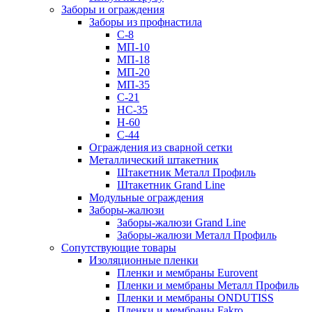
Заборы и ограждения
Заборы из профнастила
С-8
МП-10
МП-18
МП-20
МП-35
С-21
НС-35
Н-60
С-44
Ограждения из сварной сетки
Металлический штакетник
Штакетник Металл Профиль
Штакетник Grand Line
Модульные ограждения
Заборы-жалюзи
Заборы-жалюзи Grand Line
Заборы-жалюзи Металл Профиль
Сопутствующие товары
Изоляционные пленки
Пленки и мембраны Eurovent
Пленки и мембраны Металл Профиль
Пленки и мембраны ONDUTISS
Пленки и мембраны Fakro