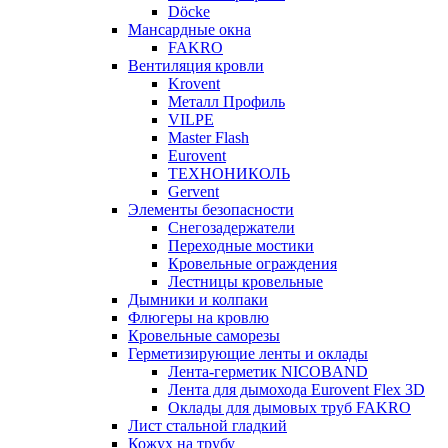
Döcke
Мансардные окна
FAKRO
Вентиляция кровли
Krovent
Металл Профиль
VILPE
Master Flash
Eurovent
ТЕХНОНИКОЛЬ
Gervent
Элементы безопасности
Снегозадержатели
Переходные мостики
Кровельные ограждения
Лестницы кровельные
Дымники и колпаки
Флюгеры на кровлю
Кровельные саморезы
Герметизирующие ленты и оклады
Лента-герметик NICOBAND
Лента для дымохода Eurovent Flex 3D
Оклады для дымовых труб FAKRO
Лист стальной гладкий
Кожух на трубу