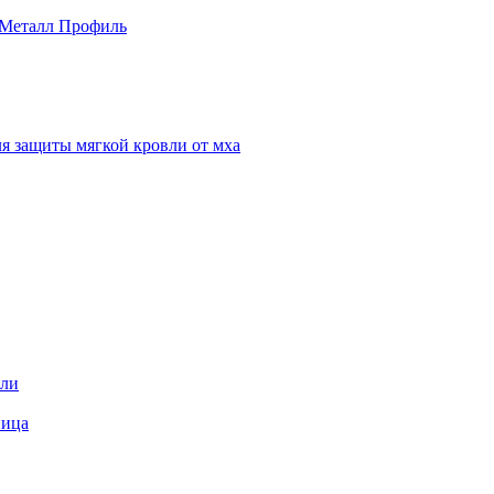
 Металл Профиль
я защиты мягкой кровли от мха
вли
пица