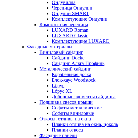
Ондувилла
Черепица Ондулин
Ондулин SMART
Комплектующие Ондулин
Композитная черепица
LUXARD Roman
LUXARD Classic
Комплектующие LUXARD
Фасадные материалы
Виниловый сайдинг
Сайдинг Docke
Сайдинг Альта-Профиль
Металлический сайдинг
Корабельная доска
Блок-хаус Woodstock
Lбрус
Lбрус XL
Доборные элементы сайдинга
Подшивка свесов крыши
Софиты металлические
Софиты виниловые
Откосы, отливы на окна
Планки отлива на окна, цоколь
Планки откоса
Фасадные панели