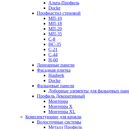
Альта-Профиль
Docke
Профнастил стеновой
МП-10
МП-18
МП-20
МП-35
С-8
НС-35
С-21
С-44
Н-60
Линеарные панели
Фасадная плитка
Hauberk
Docke
Фальцевые панели
Доборные элементы для фальцевых пан
Профиль Декоративный
Монтерра
Монтерра X
Монтерра XL
Комплектующие для кровли
Водосточные системы
Металл Профиль