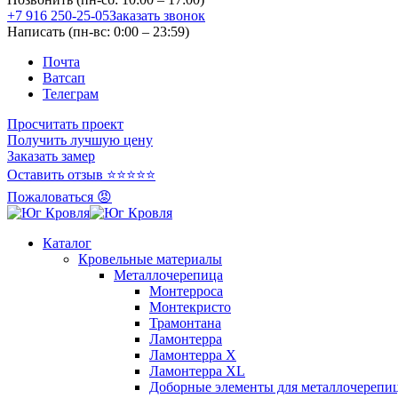
+7 916 250-25-05
Заказать звонок
Написать (пн-вс: 0:00 – 23:59)
Почта
Ватсап
Телеграм
Просчитать проект
Получить лучшую цену
Заказать замер
Оставить отзыв ⭐⭐⭐⭐⭐
Пожаловаться 😡
Каталог
Кровельные материалы
Металлочерепица
Монтерроса
Монтекристо
Трамонтана
Ламонтерра
Ламонтерра X
Ламонтерра XL
Доборные элементы для металлочерепи