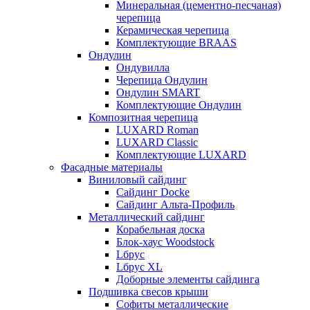
Минеральная (цементно-песчаная)
черепица
Керамическая черепица
Комплектующие BRAAS
Ондулин
Ондувилла
Черепица Ондулин
Ондулин SMART
Комплектующие Ондулин
Композитная черепица
LUXARD Roman
LUXARD Classic
Комплектующие LUXARD
Фасадные материалы
Виниловый сайдинг
Сайдинг Docke
Сайдинг Альта-Профиль
Металлический сайдинг
Корабельная доска
Блок-хаус Woodstock
Lбрус
Lбрус XL
Доборные элементы сайдинга
Подшивка свесов крыши
Софиты металлические