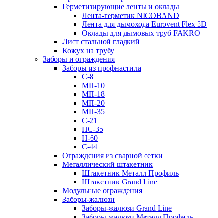
Герметизирующие ленты и оклады
Лента-герметик NICOBAND
Лента для дымохода Eurovent Flex 3D
Оклады для дымовых труб FAKRO
Лист стальной гладкий
Кожух на трубу
Заборы и ограждения
Заборы из профнастила
С-8
МП-10
МП-18
МП-20
МП-35
С-21
НС-35
Н-60
С-44
Ограждения из сварной сетки
Металлический штакетник
Штакетник Металл Профиль
Штакетник Grand Line
Модульные ограждения
Заборы-жалюзи
Заборы-жалюзи Grand Line
Заборы-жалюзи Металл Профиль