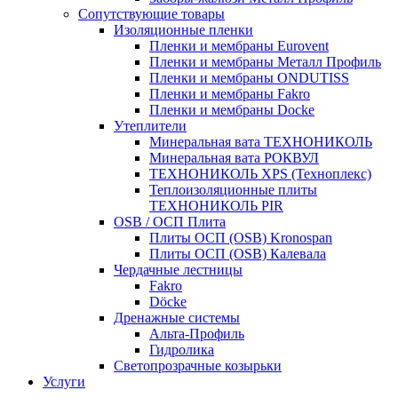
Сопутствующие товары
Изоляционные пленки
Пленки и мембраны Eurovent
Пленки и мембраны Металл Профиль
Пленки и мембраны ONDUTISS
Пленки и мембраны Fakro
Пленки и мембраны Docke
Утеплители
Минеральная вата ТЕХНОНИКОЛЬ
Минеральная вата РОКВУЛ
ТЕХНОНИКОЛЬ XPS (Техноплекс)
Теплоизоляционные плиты
ТЕХНОНИКОЛЬ PIR
OSB / ОСП Плита
Плиты ОСП (OSB) Kronospan
Плиты ОСП (OSB) Калевала
Чердачные лестницы
Fakro
Döcke
Дренажные системы
Альта-Профиль
Гидролика
Светопрозрачные козырьки
Услуги