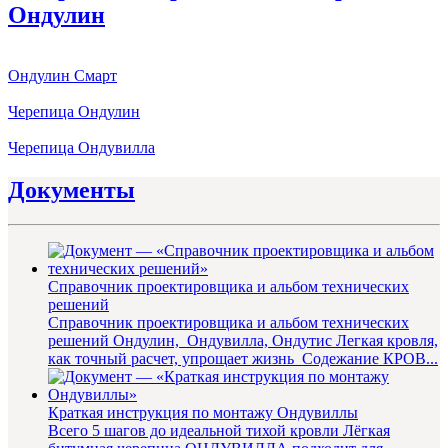
Ондулин
Ондулин Смарт
Черепица Ондулин
Черепица Ондувилла
Документы
Справочник проектировщика и альбом технических
решений
Справочник проектировщика и альбом технических
решений Ондулин, Ондувилла, Ондутис Легкая кровля,
как точный расчет, упрощает жизнь Содежание КРОВ...
Краткая инструкция по монтажу Ондувиллы
Всего 5 шагов до идеальной тихой кровли Лёгкая