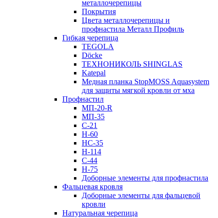
металлочерепицы
Покрытия
Цвета металлочерепицы и
профнастила Металл Профиль
Гибкая черепица
TEGOLA
Döcke
ТЕХНОНИКОЛЬ SHINGLAS
Katepal
Медная планка StopMOSS Aquasystem
для защиты мягкой кровли от мха
Профнастил
МП-20-R
МП-35
С-21
Н-60
НС-35
Н-114
С-44
Н-75
Доборные элементы для профнастила
Фальцевая кровля
Доборные элементы для фальцевой
кровли
Натуральная черепица