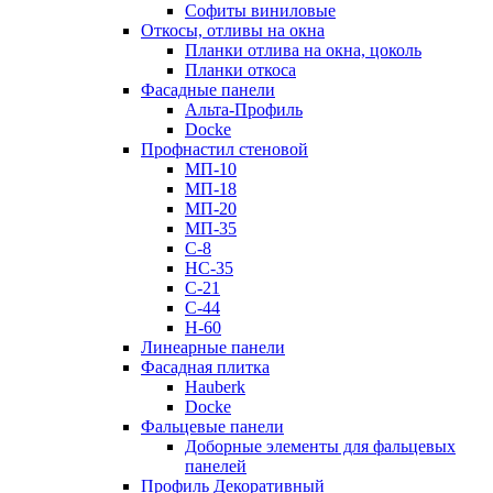
Софиты виниловые
Откосы, отливы на окна
Планки отлива на окна, цоколь
Планки откоса
Фасадные панели
Альта-Профиль
Docke
Профнастил стеновой
МП-10
МП-18
МП-20
МП-35
С-8
НС-35
С-21
С-44
Н-60
Линеарные панели
Фасадная плитка
Hauberk
Docke
Фальцевые панели
Доборные элементы для фальцевых
панелей
Профиль Декоративный