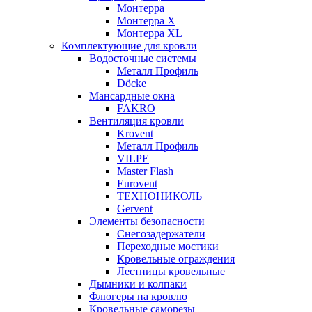
Монтерра
Монтерра X
Монтерра XL
Комплектующие для кровли
Водосточные системы
Металл Профиль
Döcke
Мансардные окна
FAKRO
Вентиляция кровли
Krovent
Металл Профиль
VILPE
Master Flash
Eurovent
ТЕХНОНИКОЛЬ
Gervent
Элементы безопасности
Снегозадержатели
Переходные мостики
Кровельные ограждения
Лестницы кровельные
Дымники и колпаки
Флюгеры на кровлю
Кровельные саморезы