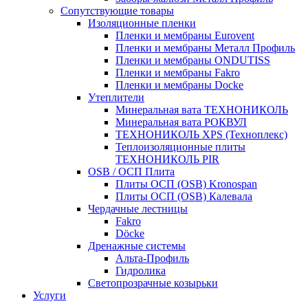
Сопутствующие товары
Изоляционные пленки
Пленки и мембраны Eurovent
Пленки и мембраны Металл Профиль
Пленки и мембраны ONDUTISS
Пленки и мембраны Fakro
Пленки и мембраны Docke
Утеплители
Минеральная вата ТЕХНОНИКОЛЬ
Минеральная вата РОКВУЛ
ТЕХНОНИКОЛЬ XPS (Техноплекс)
Теплоизоляционные плиты
ТЕХНОНИКОЛЬ PIR
OSB / ОСП Плита
Плиты ОСП (OSB) Kronospan
Плиты ОСП (OSB) Калевала
Чердачные лестницы
Fakro
Döcke
Дренажные системы
Альта-Профиль
Гидролика
Светопрозрачные козырьки
Услуги