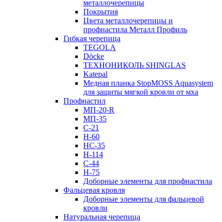
металлочерепицы
Покрытия
Цвета металлочерепицы и
профнастила Металл Профиль
Гибкая черепица
TEGOLA
Döcke
ТЕХНОНИКОЛЬ SHINGLAS
Katepal
Медная планка StopMOSS Aquasystem
для защиты мягкой кровли от мха
Профнастил
МП-20-R
МП-35
С-21
Н-60
НС-35
Н-114
С-44
Н-75
Доборные элементы для профнастила
Фальцевая кровля
Доборные элементы для фальцевой
кровли
Натуральная черепица