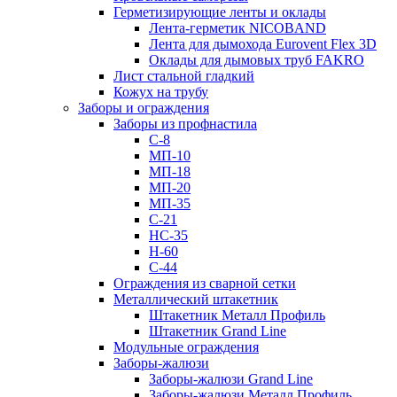
Герметизирующие ленты и оклады
Лента-герметик NICOBAND
Лента для дымохода Eurovent Flex 3D
Оклады для дымовых труб FAKRO
Лист стальной гладкий
Кожух на трубу
Заборы и ограждения
Заборы из профнастила
С-8
МП-10
МП-18
МП-20
МП-35
С-21
НС-35
Н-60
С-44
Ограждения из сварной сетки
Металлический штакетник
Штакетник Металл Профиль
Штакетник Grand Line
Модульные ограждения
Заборы-жалюзи
Заборы-жалюзи Grand Line
Заборы-жалюзи Металл Профиль