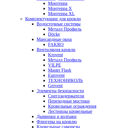
Монтерра
Монтерра X
Монтерра XL
Комплектующие для кровли
Водосточные системы
Металл Профиль
Döcke
Мансардные окна
FAKRO
Вентиляция кровли
Krovent
Металл Профиль
VILPE
Master Flash
Eurovent
ТЕХНОНИКОЛЬ
Gervent
Элементы безопасности
Снегозадержатели
Переходные мостики
Кровельные ограждения
Лестницы кровельные
Дымники и колпаки
Флюгеры на кровлю
Кровельные саморезы