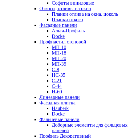
Софиты виниловые
Откосы, отливы на окна
Планки отлива на окна, цоколь
Планки откоса
Фасадные панели
Альта-Профиль
Docke
Профнастил стеновой
МП-10
МП-18
МП-20
МП-35
С-8
НС-35
С-21
С-44
Н-60
Линеарные панели
Фасадная плитка
Hauberk
Docke
Фальцевые панели
Доборные элементы для фальцевых
панелей
Профиль Декоративный