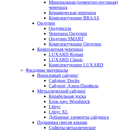
Минеральная (цементно-песчаная)
черепица
Керамическая черепица
Комплектующие BRAAS
Ондулин
Ондувилла
Черепица Ондулин
Ондулин SMART
Комплектующие Ондулин
Композитная черепица
LUXARD Roman
LUXARD Classic
Комплектующие LUXARD
Фасадные материалы
Виниловый сайдинг
Сайдинг Docke
Сайдинг Альта-Профиль
Металлический сайдинг
Корабельная доска
Блок-хаус Woodstock
Lбрус
Lбрус XL
Доборные элементы сайдинга
Подшивка свесов крыши
Софиты металлические